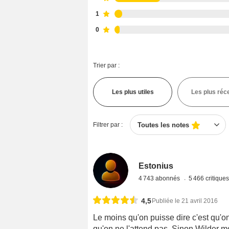
1
0
Trier par :
Les plus utiles
Les plus réc
Filtrer par :
Toutes les notes
Estonius
4 743 abonnés
5 466 critique
4,5
Publiée le 21 avril 2016
Le moins qu'on puisse dire c'est qu'on 
qu'on ne l'attend pas. Sinon Wilder m