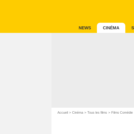
NEWS
CINÉMA
S
Accueil
Cinéma
Tous les films
Films Comédie