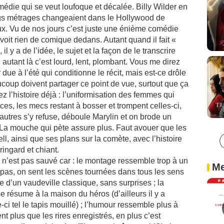
édie qui se veut loufoque et décalée. Billy Wilder en
 longs métrages changeaient dans le Hollywood de
x. Vu de nos jours c’est juste une énième comédie
 voit rien de comique dedans. Autant quand il fait «
il y a de l’idée, le sujet et la façon de le transcrire
o, autant là c’est lourd, lent, plombant. Vous me direz
due à l’été qui conditionne le récit, mais est-ce drôle
coup doivent partager ce point de vue, surtout que ça
 l’histoire déjà : l’uniformisation des femmes qui
es, les mecs restant à bosser et trompent celles-ci,
autres s’y refuse, déboule Marylin et on brode un
 La mouche qui pète assure plus. Faut avouer que les
, ainsi que ses plans sur la comète, avec l’histoire
 ringard et chiant.
n n’est pas sauvé car : le montage ressemble trop à un
Me
pas, on sent les scènes tournées dans tous les sens
lle d’un vaudeville classique, sans surprises ; la
e résume à la maison du héros (d’ailleurs il y a
i tel le tapis mouillé) ; l’humour ressemble plus à
 plus que les rires enregistrés, en plus c’est