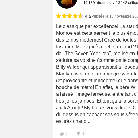
16 189 abonnés
13 142 criti
4,5
Publiée le 13 novembre 20
Le classique par excellence! La star d
Monroe est certainement la plus èmo
des temps modernes! Crèè de toutes pi
fasciner! Mais qui ètait-elle au fond ?
de "The Seven Year Itch", rèalisè en 
sèduire sa voisine (comme on le comp
Billy Wilder qui apparaissait à l'èpoq
Marilyn avec une certaine grossièretè 
(et provocante et innocente) que dans 
bouche de mètro! En effet, le père Wil
a laissè l'image fameuse, entre tant 
très jolies jambes! Et tout ça à la so
Jack Arnold! Mythique, vous dis-je! On
du dessus en cachant ses sous-vêteme
est très chaud...
3
1