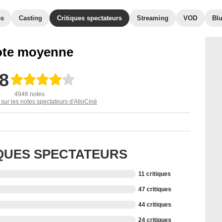
es
Casting
Critiques spectateurs
Streaming
VOD
Bl
te moyenne
,8
4946 notes
 sur les notes spectateurs d'AlloCiné
IQUES SPECTATEURS
11 critiques
47 critiques
44 critiques
24 critiques