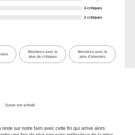
4 critiques
2 critiques
Membres avec le
Membres avec le
entes
plus de critiques
plus d'abonnés
s
Suivre son activité
reste sur notre faim avec cette fin qui arrive alors
ontre une fois de plus son sens méticuleux de la mise