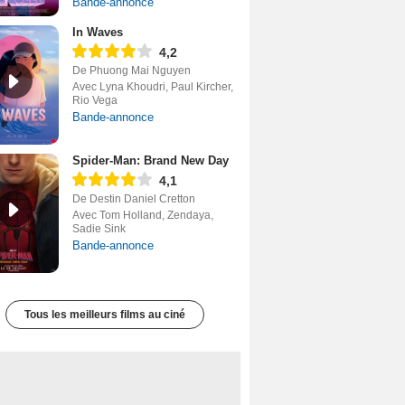
Bande-annonce
In Waves
4,2
De Phuong Mai Nguyen
Avec Lyna Khoudri, Paul Kircher,
Rio Vega
Bande-annonce
Spider-Man: Brand New Day
4,1
De Destin Daniel Cretton
Avec Tom Holland, Zendaya,
Sadie Sink
Bande-annonce
Tous les meilleurs films au ciné