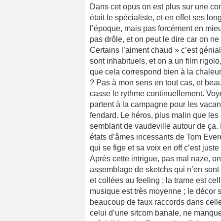
Dans cet opus on est plus sur une com
était le spécialiste, et en effet ses
l’époque, mais pas forcément en mieu
pas drôle, et on peut le dire car on ne
Certains l’aiment chaud » c’est génial, 
sont inhabituels, et on a un film rigol
que cela correspond bien à la chaleur 
? Pas à mon sens en tout cas, et beau
casse le rythme continuellement. Voyez
partent à la campagne pour les vacanc
fendard. Le héros, plus malin que les 
semblant de vaudeville autour de ça.
états d’âmes incessants de Tom Everell
qui se fige et sa voix en off c’est juste
Après cette intrigue, pas mal naze, o
assemblage de sketchs qui n’en sont 
et collées au feeling ; la trame est ce
musique est très moyenne ; le décor s
beaucoup de faux raccords dans celle-c
celui d’une sitcom banale, ne manquent