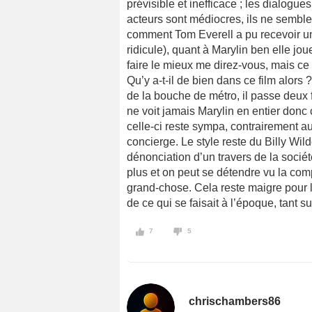
prévisible et inefficace ; les dialogue
acteurs sont médiocres, ils ne semble
comment Tom Everell a pu recevoir un 
ridicule), quant à Marylin ben elle joue
faire le mieux me direz-vous, mais ce 
Qu’y a-t-il de bien dans ce film alo
de la bouche de métro, il passe deux 
ne voit jamais Marylin en entier donc
celle-ci reste sympa, contrairement au
concierge. Le style reste du Billy Wil
dénonciation d’un travers de la sociét
plus et on peut se détendre vu la comp
grand-chose. Cela reste maigre pour l
de ce qui se faisait à l’époque, tant su
7
5
chrischambers86