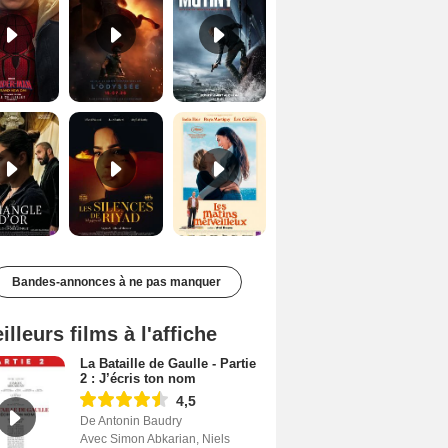
Le Triangle d'or Bande-annonce VF
Les Silences de Riyad Bande-annonce VO STFR
Les Matins merveilleux Bande-annonce VF
Bandes-annonces à ne pas manquer
illeurs films à l'affiche
La Bataille de Gaulle - Partie
2 : J’écris ton nom
4,5
De Antonin Baudry
Avec Simon Abkarian, Niels