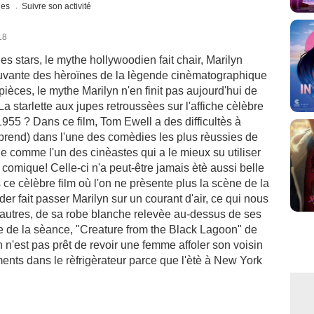
ques
Suivre son activité
18
es stars, le mythe hollywoodien fait chair, Marilyn
uvante des hèroïnes de la lègende cinèmatographique
èces, le mythe Marilyn n'en finit pas aujourd'hui de
 La starlette aux jupes retroussèes sur l'affiche cèlèbre
1955 ? Dans ce film, Tom Ewell a des difficultès à
rend) dans l'une des comèdies les plus rèussies de
ue comme l'un des cinèastes qui a le mieux su utiliser
comique! Celle-ci n'a peut-être jamais ètè aussi belle
ce cèlèbre film où l'on ne prèsente plus la scène de la
der fait passer Marilyn sur un courant d'air, ce qui nous
d'autres, de sa robe blanche relevèe au-dessus de ses
rtie de la sèance, "Creature from the Black Lagoon" de
 n'est pas prêt de revoir une femme affoler son voisin
nts dans le rèfrigèrateur parce que l'ètè à New York