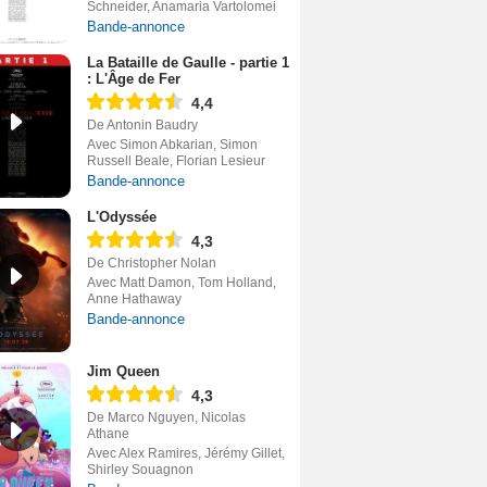
Schneider, Anamaria Vartolomei
Bande-annonce
La Bataille de Gaulle - partie 1
: L'Âge de Fer
4,4
De Antonin Baudry
Avec Simon Abkarian, Simon
Russell Beale, Florian Lesieur
Bande-annonce
L'Odyssée
4,3
De Christopher Nolan
Avec Matt Damon, Tom Holland,
Anne Hathaway
Bande-annonce
Jim Queen
4,3
De Marco Nguyen, Nicolas
Athane
Avec Alex Ramires, Jérémy Gillet,
Shirley Souagnon