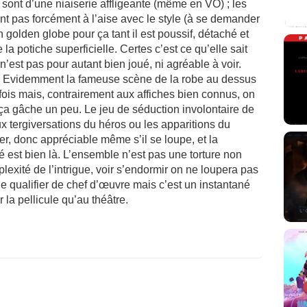
s sont d’une niaiserie affligeante (même en VO) ; les
nt pas forcément à l’aise avec le style (à se demander
golden globe pour ça tant il est poussif, détaché et
 la potiche superficielle. Certes c’est ce qu’elle sait
n’est pas pour autant bien joué, ni agréable à voir.
rs ? Evidemment la fameuse scène de la robe au dessus
fois mais, contrairement aux affiches bien connus, on
 ça gâche un peu. Le jeu de séduction involontaire de
x tergiversations du héros ou les apparitions du
der, donc appréciable même s’il se loupe, et la
é est bien là. L’ensemble n’est pas une torture non
lexité de l’intrigue, voir s’endormir on ne loupera pas
e qualifier de chef d’œuvre mais c’est un instantané
r la pellicule qu’au théâtre.