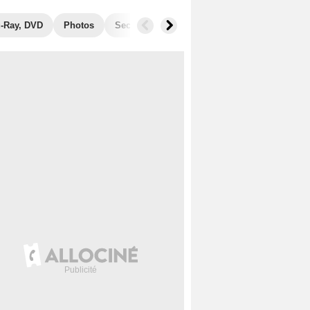
u-Ray, DVD
Photos
Secrets de tournage
Récompenses
F