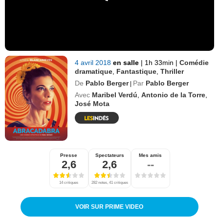
4 avril 2018
en salle
|
1h 33min
|
Comédie
dramatique
,
Fantastique
,
Thriller
De
Pablo Berger
Par
Pablo Berger
|
Avec
Maribel Verdú
,
Antonio de la Torre
,
José Mota
Presse
Spectateurs
Mes amis
2,6
2,6
--
14 critiques
282 notes, 41 critiques
VOIR SUR PRIME VIDEO