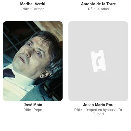
Maribel Verdú
Antonio de la Torre
Rôle : Carmen
Rôle : Carlos
José Mota
Josep María Pou
Rôle : Pepe
Rôle : L’expert en hypnose /Dr
Fumetti