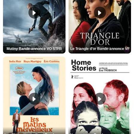
Mutiny Bande-annonce VO STFR
Le Triangle d'or Bande-annonce VF