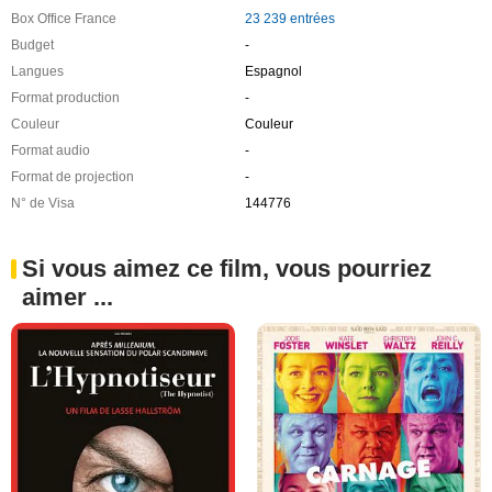
Box Office France
23 239 entrées
Budget
-
Langues
Espagnol
Format production
-
Couleur
Couleur
Format audio
-
Format de projection
-
N° de Visa
144776
Si vous aimez ce film, vous pourriez
aimer ...