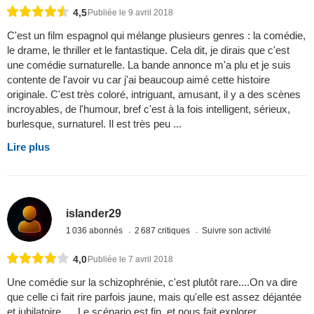
4,5
Publiée le 9 avril 2018
C'est un film espagnol qui mélange plusieurs genres : la comédie,
le drame, le thriller et le fantastique. Cela dit, je dirais que c'est
une comédie surnaturelle. La bande annonce m'a plu et je suis
contente de l'avoir vu car j'ai beaucoup aimé cette histoire
originale. C'est très coloré, intriguant, amusant, il y a des scènes
incroyables, de l'humour, bref c'est à la fois intelligent, sérieux,
burlesque, surnaturel. Il est très peu ...
Lire plus
islander29
1 036 abonnés
2 687 critiques
Suivre son activité
4,0
Publiée le 7 avril 2018
Une comédie sur la schizophrénie, c'est plutôt rare....On va dire
que celle ci fait rire parfois jaune, mais qu'elle est assez déjantée
et jubilatoire......Le scénario est fin, et nous fait explorer