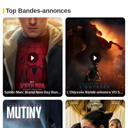
Top Bandes-annonces
Spider-Man: Brand New Day Bande-annonce VO STFR
L'Odyssée Bande-annonce VO STFR