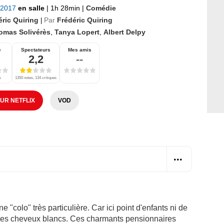
t 2017
en salle
|
1h 28min
|
Comédie
éric Quiring
Par
Frédéric Quiring
|
omas Solivérès
,
Tanya Lopert
,
Albert Delpy
e
Spectateurs
Mes amis
2,2
--
s
1350 notes, 134 critiques
SUR NETFLIX
VOD
e "colo" très particulière. Car ici point d'enfants ni de
t des cheveux blancs. Ces charmants pensionnaires