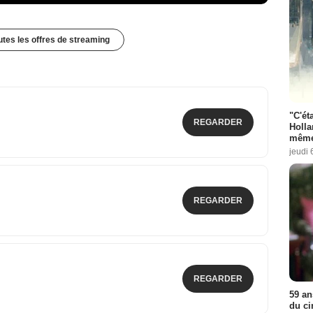
outes les offres de streaming
"C'éta
REGARDER
Holla
même
jeudi 
REGARDER
REGARDER
59 an
du ci