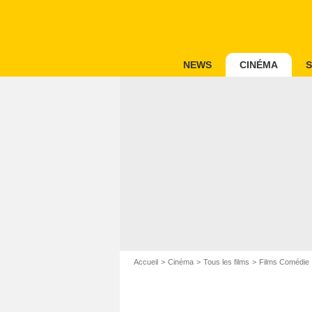
NEWS
CINÉMA
S
Accueil
Cinéma
Tous les films
Films Comédie