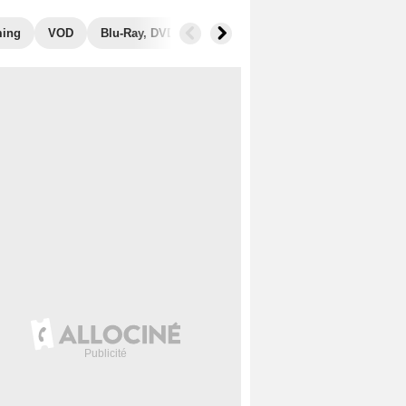
ming
VOD
Blu-Ray, DVD
Photos
Secrets de tournage