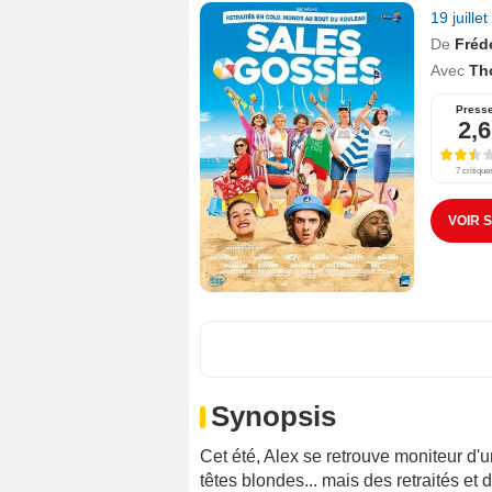
19 juille
De
Fréd
Avec
Th
Press
2,6
7 critique
VOIR 
Synopsis
Cet été, Alex se retrouve moniteur d'un
têtes blondes... mais des retraités e