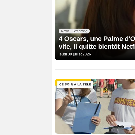
News - Streaming
4 Oscars, une Palme d'Or.
vite, il quitte bientôt Netfl
jeudi 30 juillet 2026