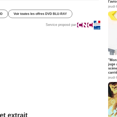
l'avi
jeudi 
OD
Voir toutes les offres DVD BLU-RAY
Service proposé par
"Mon 
juge 
scène
carri
jeudi 
et extrait