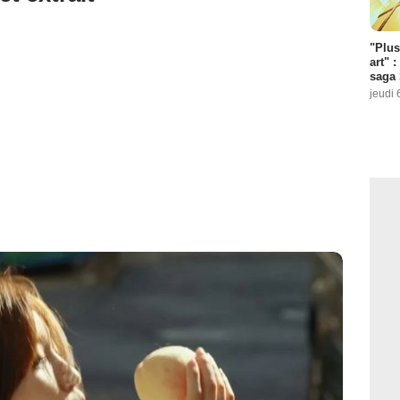
"Plus
art" :
saga 
jeudi 