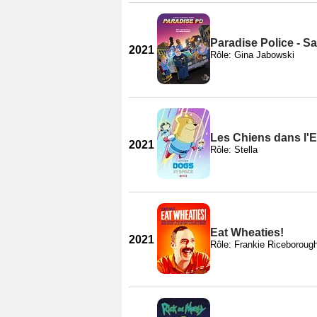
Paradise Police - S
2021
Rôle: Gina Jabowski
Les Chiens dans l'E
2021
Rôle: Stella
Eat Wheaties!
2021
Rôle: Frankie Riceboroug