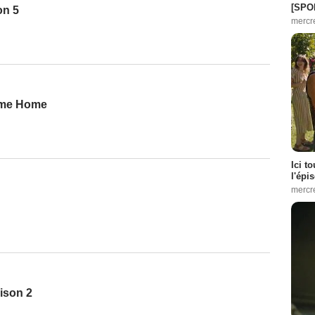
[SPO
on 5
mercr
ome Home
Ici t
l'épi
mercr
aison 2