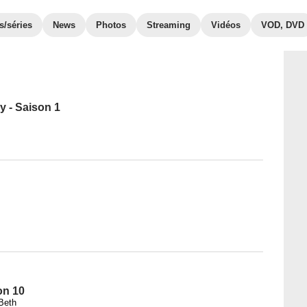
s/séries
News
Photos
Streaming
Vidéos
VOD, DVD
y - Saison 1
on 10
Beth