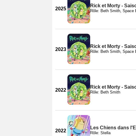
Rick et Morty - Sais
2025
Rôle: Beth Smith, Space 
Rick et Morty - Sais
2023
Rôle: Beth Smith, Space 
Rick et Morty - Sais
2022
Rôle: Beth Smith
Les Chiens dans l'E
2022
Rôle: Stella