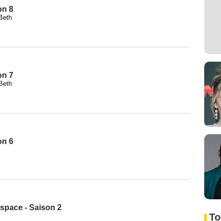
on 8
Beth
on 7
Beth
on 6
space - Saison 2
To