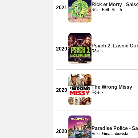
Rick et Morty - Sais
2021
Rôle: Beth Smith
Psych 2: Lassie C
2020
Rôle: -
The Wrong Missy
2020
Rôle: -
Paradise Police - S
2020
Rôle: Gina Jabowski