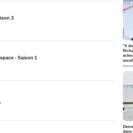
aison 3
"Il é
Richa
acteu
space - Saison 1
excel
mercr
h
Demai
dans 