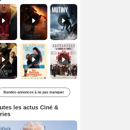
Le Triangle d'or Bande-annonce VF
Les Matins merveilleux Bande-annonce VF
De la Comédie-Française Teaser VF
Bandes-annonces à ne pas manquer
utes les actus Ciné &
ries