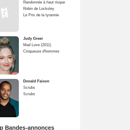
Randonnée à haut risque
Robin de Locksley
Le Prix de la tyrannie
Judy Greer
Mad Love (2011)
Croqueuse d'hommes
Donald Faison
Scrubs
Scrubs
p Bandes-annonces
Spider-Man: Brand New Day Bande-annonce VO STFR
L'Odyssée Bande-annonce VO STFR
Mutiny Bande-annonce VO STFR