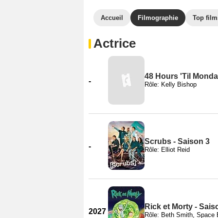
Accueil
Filmographie
Top film
Actrice
48 Hours 'Til Monda
-
Rôle: Kelly Bishop
Scrubs - Saison 3
-
Rôle: Elliot Reid
Rick et Morty - Sais
2027
Rôle: Beth Smith, Space 