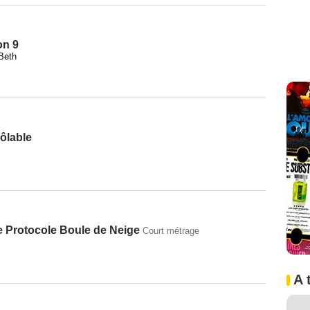
on 9
Beth
ôlable
 le Protocole Boule de Neige
Court métrage
A 