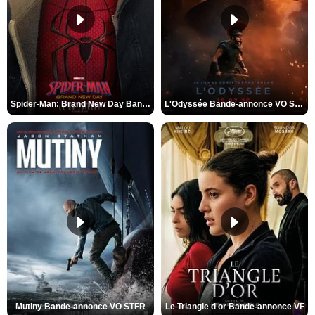
Spider-Man: Brand New Day Bande-annonce VO STFR
L'Odyssée Bande-annonce VO STFR
Mutiny Bande-annonce VO STFR
Le Triangle d'or Bande-annonce VF