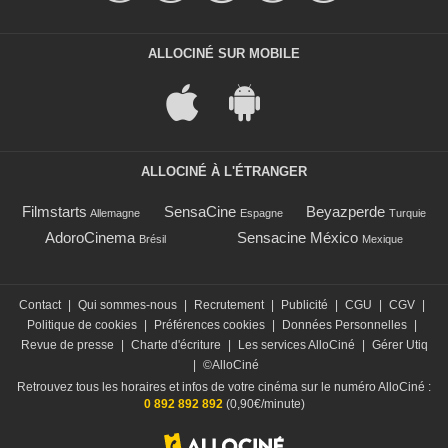
ALLOCINÉ SUR MOBILE
ALLOCINÉ À L'ÉTRANGER
Filmstarts
SensaCine
Beyazperde
Allemagne
Espagne
Turquie
AdoroCinema
Sensacine México
Brésil
Mexique
Contact
|
Qui sommes-nous
|
Recrutement
|
Publicité
|
CGU
|
CGV
|
Politique de cookies
|
Préférences cookies
|
Données Personnelles
|
Revue de presse
|
Charte d'écriture
|
Les services AlloCiné
|
Gérer Utiq
|
©AlloCiné
Retrouvez tous les horaires et infos de votre cinéma sur le numéro AlloCiné :
0 892 892 892
(0,90€/minute)