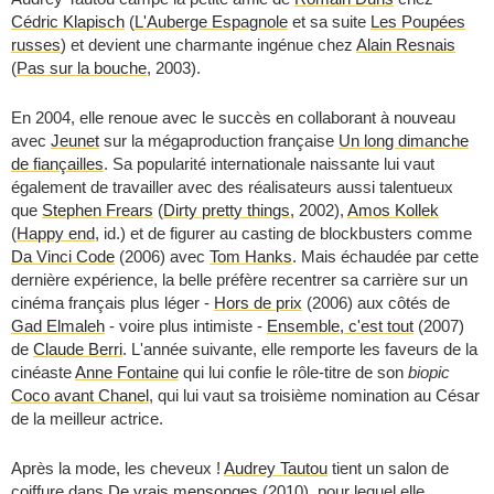
Cédric Klapisch
(
L'Auberge Espagnole
et sa suite
Les Poupées
russes
) et devient une charmante ingénue chez
Alain Resnais
(
Pas sur la bouche
, 2003).
En 2004, elle renoue avec le succès en collaborant à nouveau
avec
Jeunet
sur la mégaproduction française
Un long dimanche
de fiançailles
. Sa popularité internationale naissante lui vaut
également de travailler avec des réalisateurs aussi talentueux
que
Stephen Frears
(
Dirty pretty things
, 2002),
Amos Kollek
(
Happy end
, id.) et de figurer au casting de blockbusters comme
Da Vinci Code
(2006) avec
Tom Hanks
. Mais échaudée par cette
dernière expérience, la belle préfère recentrer sa carrière sur un
cinéma français plus léger -
Hors de prix
(2006) aux côtés de
Gad Elmaleh
- voire plus intimiste -
Ensemble, c'est tout
(2007)
de
Claude Berri
. L'année suivante, elle remporte les faveurs de la
cinéaste
Anne Fontaine
qui lui confie le rôle-titre de son
biopic
Coco avant Chanel
, qui lui vaut sa troisième nomination au César
de la meilleur actrice.
Après la mode, les cheveux !
Audrey Tautou
tient un salon de
coiffure dans
De vrais mensonges
(2010), pour lequel elle