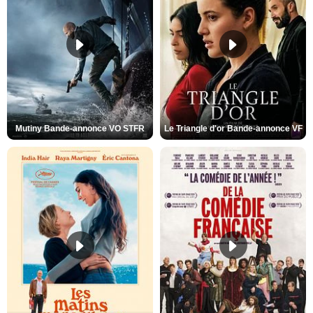
Mutiny Bande-annonce VO STFR
Le Triangle d'or Bande-annonce VF