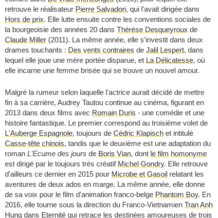
retrouve le réalisateur
Pierre Salvadori
, qui l'avait dirigée dans
Hors de prix
. Elle lutte ensuite contre les conventions sociales de
la bourgeoisie des années 20 dans
Thérèse Desqueyroux
de
Claude Miller
(2011). La même année, elle s'investit dans deux
drames touchants :
Des vents contraires
de
Jalil Lespert
, dans
lequel elle joue une mère portée disparue, et
La Délicatesse
, où
elle incarne une femme brisée qui se trouve un nouvel amour.
Malgré la rumeur selon laquelle l'actrice aurait décidé de mettre
fin à sa carrière, Audrey Tautou continue au cinéma, figurant en
2013 dans deux films avec
Romain Duris
- une comédie et une
histoire fantastique. Le premier correspond au troisième volet de
L'Auberge Espagnole
, toujours de
Cédric Klapisch
et intitulé
Casse-tête chinois
, tandis que le deuxième est une adaptation du
roman
L'Ecume des jours
de
Boris Vian
, dont
le film homonyme
est dirigé par le toujours très créatif
Michel Gondry
. Elle retrouve
d'ailleurs ce dernier en 2015 pour
Microbe et Gasoil
relatant les
aventures de deux ados en marge. La même année, elle donne
de sa voix pour le film d'animation franco-belge
Phantom Boy
. En
2016, elle tourne sous la direction du Franco-Vietnamien
Tran Anh
Hung
dans
Eternité
qui retrace les destinées amoureuses de trois