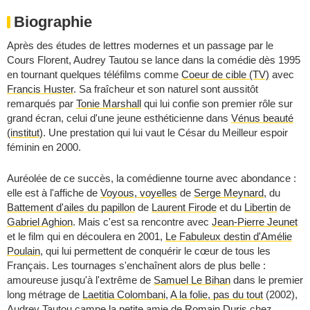
Biographie
Après des études de lettres modernes et un passage par le
Cours Florent, Audrey Tautou se lance dans la comédie dès 1995
en tournant quelques téléfilms comme
Coeur de cible (TV)
avec
Francis Huster
. Sa fraîcheur et son naturel sont aussitôt
remarqués par
Tonie Marshall
qui lui confie son premier rôle sur
grand écran, celui d'une jeune esthéticienne dans
Vénus beauté
(institut)
. Une prestation qui lui vaut le César du Meilleur espoir
féminin en 2000.
Auréolée de ce succès, la comédienne tourne avec abondance :
elle est à l'affiche de
Voyous, voyelles
de
Serge Meynard
, du
Battement d'ailes du papillon
de
Laurent Firode
et du
Libertin
de
Gabriel Aghion
. Mais c'est sa rencontre avec
Jean-Pierre Jeunet
et le film qui en découlera en 2001,
Le Fabuleux destin d'Amélie
Poulain
, qui lui permettent de conquérir le cœur de tous les
Français. Les tournages s'enchaînent alors de plus belle :
amoureuse jusqu'à l'extrême de
Samuel Le Bihan
dans le premier
long métrage de
Laetitia Colombani
,
A la folie, pas du tout
(2002),
Audrey Tautou campe la petite amie de
Romain Duris
chez