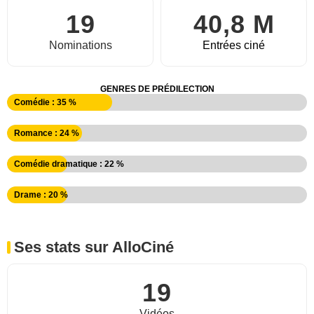
19
40,8 M
Nominations
Entrées ciné
GENRES DE PRÉDILECTION
Comédie : 35 %
Romance : 24 %
Comédie dramatique : 22 %
Drame : 20 %
Ses stats sur AlloCiné
19
Vidéos