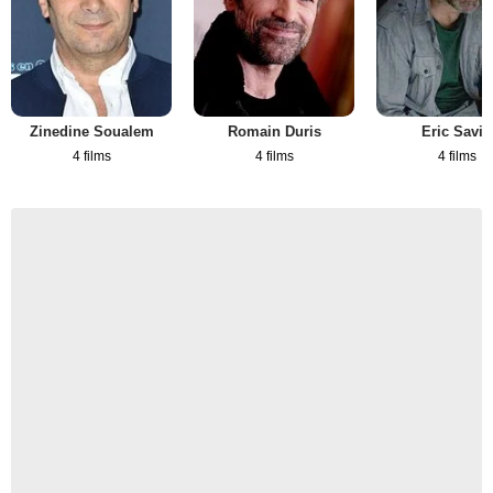
Zinedine Soualem
Romain Duris
Eric Savin
4 films
4 films
4 films