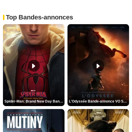
Top Bandes-annonces
Spider-Man: Brand New Day Bande-annonce VO STFR
L'Odyssée Bande-annonce VO STFR