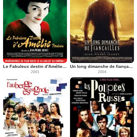
Le Fabuleux destin d'Amélie Poulain
Un long dimanche de fiançailles
2001
2004