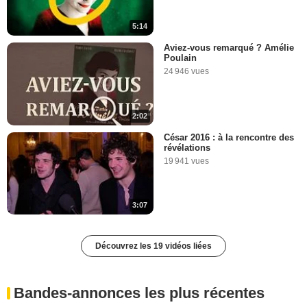
5:14
Aviez-vous remarqué ? Amélie
Poulain
24 946 vues
2:02
César 2016 : à la rencontre des
révélations
19 941 vues
3:07
Découvrez les 19 vidéos liées
Bandes-annonces les plus récentes