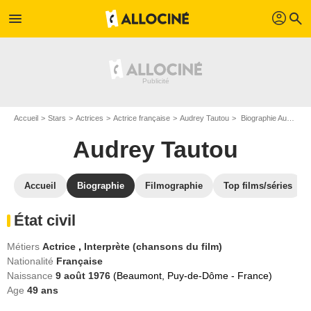
profil
menu
search
Accueil
Stars
Actrices
Actrice française
Audrey Tautou
Biographie Audrey Tautou
Audrey Tautou
Accueil
Biographie
Filmographie
Top films/séries
État civil
Métiers
Actrice
,
Interprète (chansons du film)
Nationalité
Française
Naissance
9 août 1976
(Beaumont, Puy-de-Dôme - France)
Age
49
ans