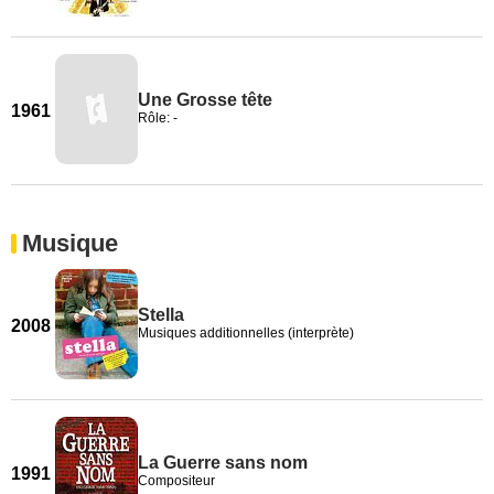
Une Grosse tête
1961
Rôle: -
Musique
Stella
2008
Musiques additionnelles (interprète)
La Guerre sans nom
1991
Compositeur