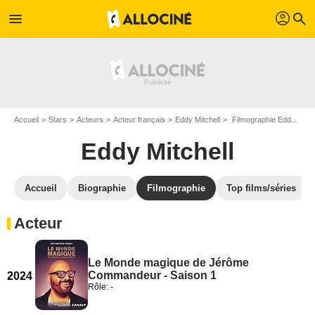
profil
menu
search
Accueil
Stars
Acteurs
Acteur français
Eddy Mitchell
Filmographie Eddy Mitchell
Eddy Mitchell
Accueil
Biographie
Filmographie
Top films/séries
Acteur
Le Monde magique de Jérôme
Commandeur - Saison 1
2024
Rôle: -