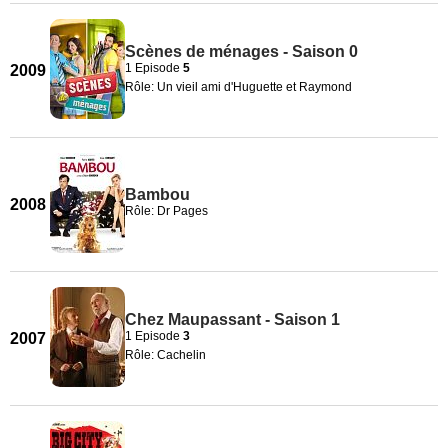
Scènes de ménages - Saison 0
1 Episode
5
2009
Rôle: Un vieil ami d'Huguette et Raymond
Bambou
2008
Rôle: Dr Pages
Chez Maupassant - Saison 1
1 Episode
3
2007
Rôle: Cachelin