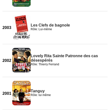
Les Clefs de bagnole
2003
Rôle: Lui-même
Lovely Rita Sainte Patronne des cas
désespérés
2002
Rôle: Thierry Ferrand
Tanguy
2001
Rôle: lui même