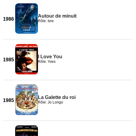
Autour de minuit
1986
Rôle: Ivre
I Love You
1985
Rôle: Yves
La Galette du roi
1985
Rôle: Jo Longo