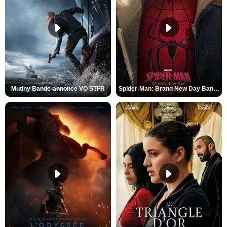
Mutiny Bande-annonce VO STFR
Spider-Man: Brand New Day Bande-annonce VO STFR