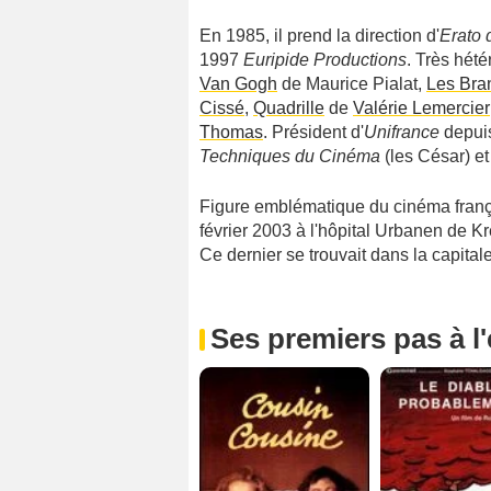
En 1985, il prend la direction d'
Erato 
1997
Euripide Productions
. Très hété
Van Gogh
de Maurice Pialat,
Les Bran
Cissé
,
Quadrille
de
Valérie Lemercier
Thomas
. Président d'
Unifrance
depuis
Techniques du Cinéma
(les César) e
Figure emblématique du cinéma fran
février 2003 à l'hôpital Urbanen de K
Ce dernier se trouvait dans la capitale
Ses premiers pas à l