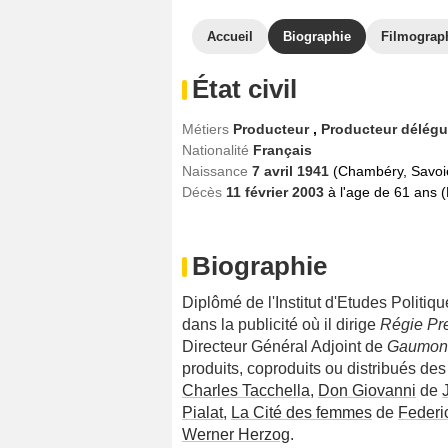
Accueil
Biographie
Filmograp
État civil
Métiers
Producteur
,
Producteur délég
Nationalité
Français
Naissance
7 avril 1941
(Chambéry, Savoi
Décès
11 février 2003
à l'age de 61 ans (
Biographie
Diplômé de l'Institut d'Etudes Politiq
dans la publicité où il dirige
Régie Pr
Directeur Général Adjoint de
Gaumon
produits, coproduits ou distribués des
Charles Tacchella
,
Don Giovanni
de
Pialat
,
La Cité des femmes
de
Federic
Werner Herzog
.