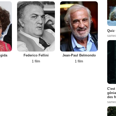
Quiz 
samed
igida
Federico Fellini
Jean-Paul Belmondo
Mic
1 film
1 film
C'est
génia
des f
samed