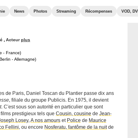
hie
News
Photos
Streaming
Récompenses
VOD, D
ué
,
Acteur
plus
e - France)
Berlin - Allemagne)
ues de Paris, Daniel Toscan du Plantier passe dix ans
esse
, filiale du groupe Publicis. En 1975, il devient
t
. C'est sous son autorité en particulier que sont
 films prestigieux tels que
Cousin, cousine
de
Jean-
Joseph Losey
,
A nos amours
et
Police
de
Maurice
o Fellini
, ou encore
Nosferatu, fantôme de la nuit
de