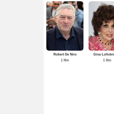
Robert De Niro
Gina Lollobr
1 film
1 film