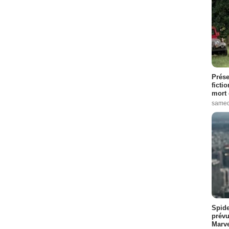
Prése
ficti
mort 
samed
Spide
prévu
Marve