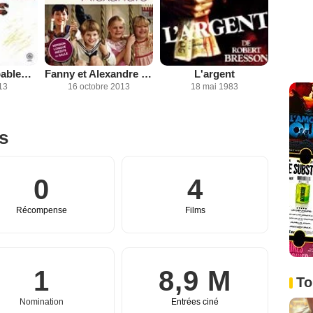
Le Diable probablement
Fanny et Alexandre - Partie 1
L'argent
13
16 octobre 2013
18 mai 1983
es
0
4
Récompense
Films
1
8,9 M
To
Nomination
Entrées ciné