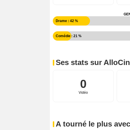
GEN
Drame : 42 %
Comédie : 21 %
Ses stats sur AlloCi
0
Vidéo
A tourné le plus ave