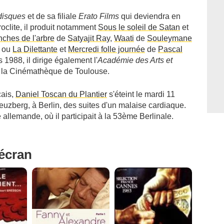
disques
et de sa filiale
Erato Films
qui deviendra en
roclite, il produit notamment
Sous le soleil de Satan
et
ches de l'arbre
de
Satyajit Ray
,
Waati
de
Souleymane
ou
La Dilettante
et
Mercredi folle journée
de
Pascal
 1988, il dirige également l'
Académie des Arts et
t la Cinémathèque de Toulouse.
çais,
Daniel Toscan du Plantier
s'éteint le mardi 11
reuzberg, à Berlin, des suites d'un malaise cardiaque.
 allemande, où il participait à la 53ème Berlinale.
'écran