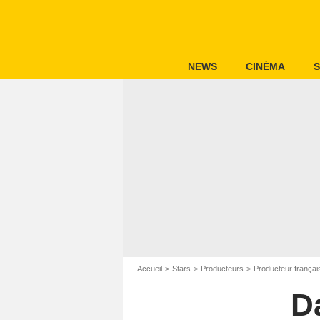
NEWS
CINÉMA
S
Accueil
Stars
Producteurs
Producteur françai
D