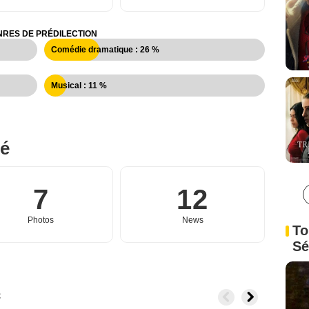
RES DE PRÉDILECTION
Comédie dramatique : 26 %
Musical : 11 %
né
7
12
Photos
News
To
Sé
c