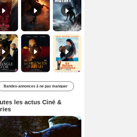
Le Triangle d'or Bande-annonce VF
Les Silences de Riyad Bande-annonce VO STFR
Les Matins merveilleux Bande-annonce VF
Bandes-annonces à ne pas manquer
utes les actus Ciné &
ries