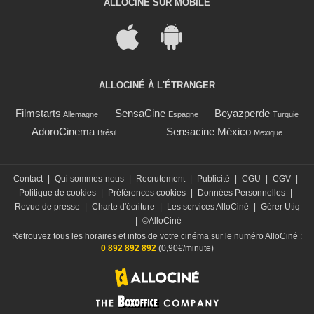
ALLOCINÉ SUR MOBILE
ALLOCINÉ À L'ÉTRANGER
Filmstarts
SensaCine
Beyazperde
Allemagne
Espagne
Turquie
AdoroCinema
Sensacine México
Brésil
Mexique
Contact
|
Qui sommes-nous
|
Recrutement
|
Publicité
|
CGU
|
CGV
|
Politique de cookies
|
Préférences cookies
|
Données Personnelles
|
Revue de presse
|
Charte d'écriture
|
Les services AlloCiné
|
Gérer Utiq
|
©AlloCiné
Retrouvez tous les horaires et infos de votre cinéma sur le numéro AlloCiné :
0 892 892 892
(0,90€/minute)