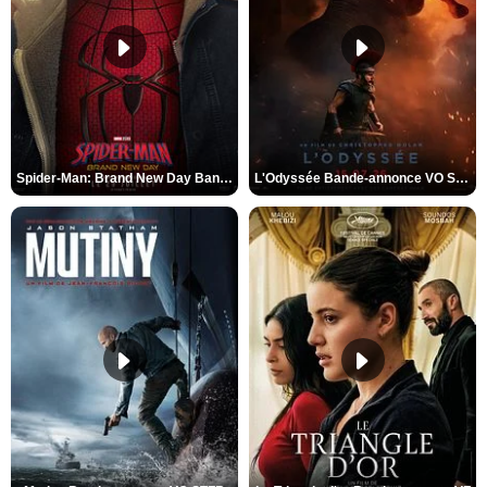
Spider-Man: Brand New Day Bande-annonce VO STFR
L'Odyssée Bande-annonce VO STFR