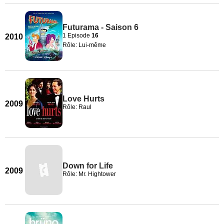
Futurama - Saison 6
1 Episode
16
2010
Rôle: Lui-même
Love Hurts
2009
Rôle: Raul
Down for Life
2009
Rôle: Mr. Hightower