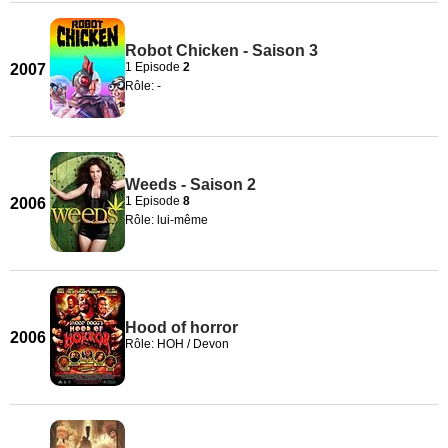
Robot Chicken - Saison 3
1 Episode
2
2007
Rôle: -
Weeds - Saison 2
1 Episode
8
2006
Rôle: lui-même
Hood of horror
2006
Rôle: HOH / Devon