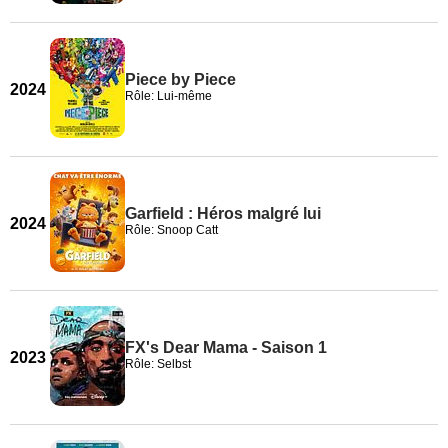
Piece by Piece
2024
Rôle: Lui-même
Garfield : Héros malgré lui
2024
Rôle: Snoop Catt
FX's Dear Mama - Saison 1
2023
Rôle: Selbst