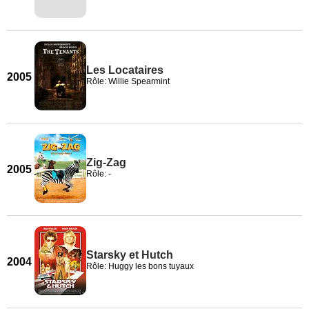
Les Locataires
2005
Rôle: Willie Spearmint
Zig-Zag
2005
Rôle: -
Starsky et Hutch
2004
Rôle: Huggy les bons tuyaux