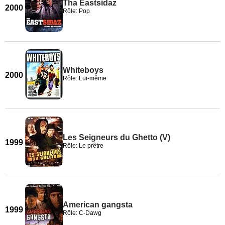
Tha Eastsidaz
2000
Rôle: Pop
Whiteboys
2000
Rôle: Lui-même
Les Seigneurs du Ghetto (V)
1999
Rôle: Le prêtre
American gangsta
1999
Rôle: C-Dawg