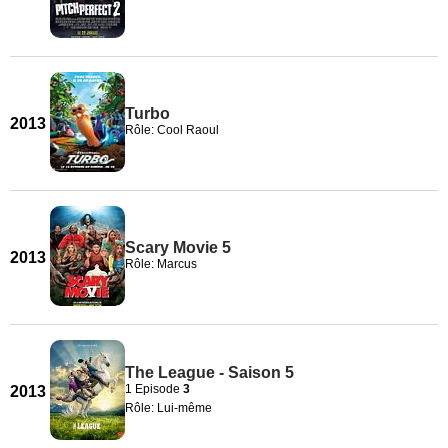
Turbo
2013
Rôle: Cool Raoul
Scary Movie 5
2013
Rôle: Marcus
The League - Saison 5
1 Episode
3
2013
Rôle: Lui-même