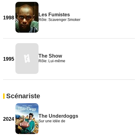
Les Fumistes
1998
Rôle: Scavenger Smoker
The Show
1995
Rôle: Lui-même
Scénariste
The Underdoggs
2024
Sur une idée de