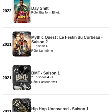
Day Shift
2022
Rôle: Big John Elliott
Mythic Quest : Le Festin du Corbeau -
Saison 2
2021
1 Episode
4
Rôle: Lui-même
BMF - Saison 1
2 Episodes
4
-
7
2021
Rôle: Pasteur Swift
Hip Hop Uncovered - Saison 1
2021