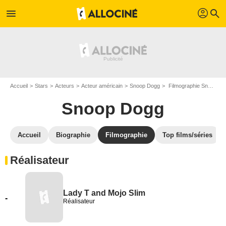
profil
menu
search
Accueil
Stars
Acteurs
Acteur américain
Snoop Dogg
Filmographie Snoop Dogg
Snoop Dogg
Accueil
Biographie
Filmographie
Top films/séries
Réalisateur
Lady T and Mojo Slim
-
Réalisateur