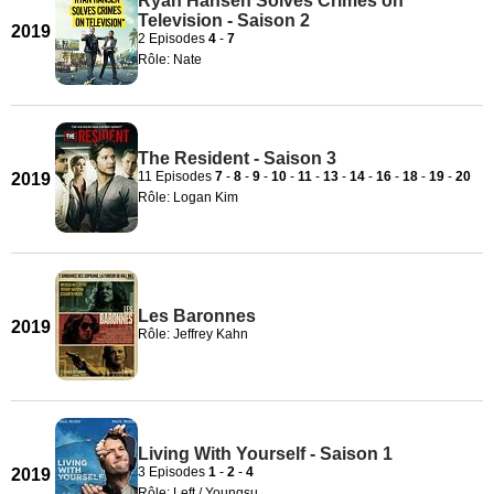
Ryan Hansen Solves Crimes on
Television - Saison 2
2019
2 Episodes
4
-
7
Rôle: Nate
The Resident - Saison 3
11 Episodes
7
-
8
-
9
-
10
-
11
-
13
-
14
-
16
-
18
-
19
-
20
2019
Rôle: Logan Kim
Les Baronnes
2019
Rôle: Jeffrey Kahn
Living With Yourself - Saison 1
3 Episodes
1
-
2
-
4
2019
Rôle: Left / Youngsu