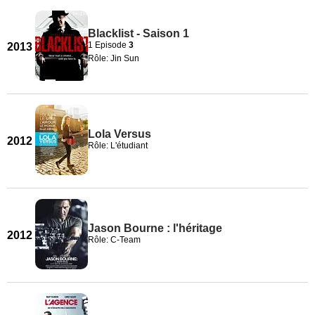
Blacklist - Saison 1
1 Episode
3
2013
Rôle: Jin Sun
Lola Versus
2012
Rôle: L'étudiant
Jason Bourne : l'héritage
2012
Rôle: C-Team