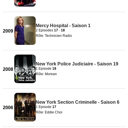
Mercy Hospital - Saison 1
2 Episodes
17
-
18
2009
Rôle: Technicien Radio
New York Police Judiciaire - Saison 19
1 Episode
18
2008
Rôle: Morean
New York Section Criminelle - Saison 6
1 Episode
17
2006
Rôle: Eddie Choi