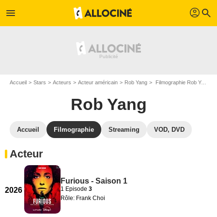
profil
menu
search
Accueil
Stars
Acteurs
Acteur américain
Rob Yang
Filmographie Rob Yang
Rob Yang
Accueil
Filmographie
Streaming
VOD, DVD
Acteur
Furious - Saison 1
1 Episode
3
2026
Rôle: Frank Choi