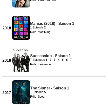
Maniac (2018) - Saison 1
1 Episode
2
2018
Rôle: Matt Ming
Succession - Saison 1
7 Episodes
1
-
2
-
3
-
4
-
5
-
6
-
7
2018
Rôle: Lawrence
The Sinner - Saison 1
1 Episode
5
2017
Rôle: Scott