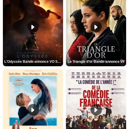
L'Odyssée Bande-annonce VO STFR
Le Triangle d'or Bande-annonce VF