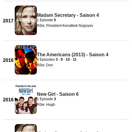
Madam Secretary - Saison 4
1 Episode
5
2017
Rôle: President Kenatbek Nogoyev
The Americans (2013) - Saison 4
4 Episodes
3
-
9
-
10
-
11
2016
Rôle: Don
New Girl - Saison 6
1 Episode
3
2016
Rôle: Hugh