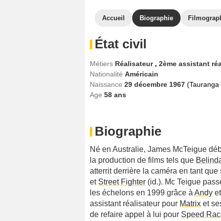
Accueil
Biographie
Filmograp
État civil
Métiers
Réalisateur
,
2ème assistant ré
Nationalité
Américain
Naissance
29 décembre 1967
(Tauranga -
Age
58
ans
Biographie
Né en Australie, James McTeigue début
la production de films tels que
Belind
atterrit derrière la caméra en tant que
et
Street Fighter
(id.). Mc Teigue pass
les échelons en 1999 grâce à
Andy
e
assistant réalisateur pour
Matrix
et se
de refaire appel à lui pour
Speed Rac