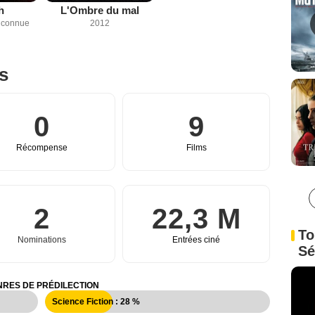
h
L'Ombre du mal
inconnue
2012
es
0
9
Récompense
Films
2
22,3 M
To
Nominations
Entrées ciné
Sé
RES DE PRÉDILECTION
Science Fiction : 28 %