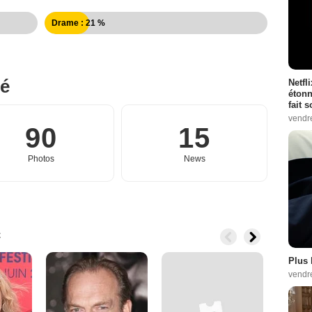
Drame : 21 %
né
Netfl
étonn
fait 
vendr
90
15
Photos
News
c
Plus 
vendr