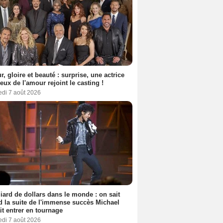
lie Portman
Roger Rees
Ben Miles
2 films
2 films
2 films
, gloire et beauté : surprise, une actrice
eux de l'amour rejoint le casting !
edi 7 août 2026
liard de dollars dans le monde : on sait
 la suite de l'immense succès Michael
it entrer en tournage
edi 7 août 2026