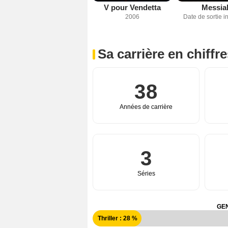
V pour Vendetta
Messia
2006
Date de sortie 
Sa carrière en chiffr
38
Années de carrière
3
Séries
GEN
Thriller : 28 %