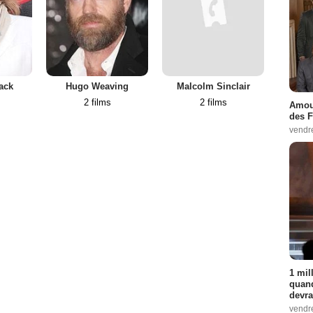
ack
Hugo Weaving
Malcolm Sinclair
Nata
2 films
2 films
Amour
des F
vendr
1 mil
quand
devra
vendr