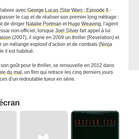
ollabore avec
George Lucas
(
Star Wars : Episode II -
 passer le cap et de réaliser son premier long métrage :
ut de diriger
Natalie Portman
et
Hugo Weaving
, l'agent
ssai non-officiel, lorsque
Joel Silver
fait appel à lui
asion
(2007), il signe en 2009 un thriller (
Revelation
) et
 un mélange explosif d'action et de combats (
Ninja
e il est habitué.
on goût pour le thriller, se renouvelle en 2012 dans
re du mal
, un film qui retrace les cinq derniers jours
aces d'un redoutable tueur en série.
'écran