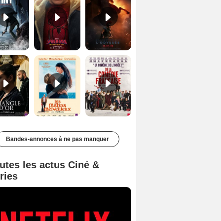
Le Triangle d'or Bande-annonce VF
Les Matins merveilleux Bande-annonce VF
De la Comédie-Française Teaser VF
Bandes-annonces à ne pas manquer
utes les actus Ciné &
ries