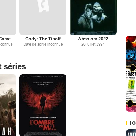
The Girl Who Came Late
Cody: The Tipoff
Absolom 2022
inconnue
Date de sortie inconnue
20 juillet 1994
t séries
To