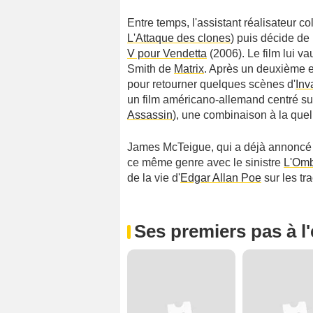
Entre temps, l'assistant réalisateur c
L'Attaque des clones
) puis décide de
V pour Vendetta
(2006). Le film lui va
Smith de
Matrix
. Après un deuxième e
pour retourner quelques scènes d'
Inv
un film américano-allemand centré sur
Assassin
), une combinaison à la quell
James McTeigue, qui a déjà annoncé s
ce même genre avec le sinistre
L'Omb
de la vie d'
Edgar Allan Poe
sur les tr
Ses premiers pas à l