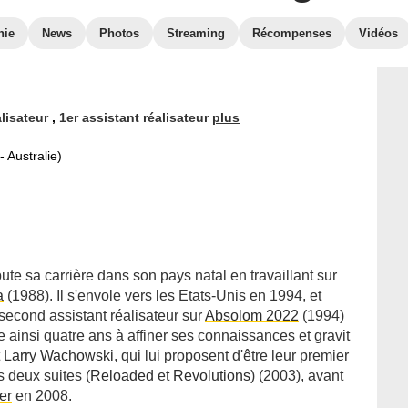
hie
News
Photos
Streaming
Récompenses
Vidéos
alisateur
,
1er assistant réalisateur
plus
 Australie)
e sa carrière dans son pays natal en travaillant sur
a
(1988). Il s'envole vers les Etats-Unis en 1994, et
 second assistant réalisateur sur
Absolom 2022
(1994)
e ainsi quatre ans à affiner ses connaissances et gravit
t
Larry Wachowski
, qui lui proposent d'être leur premier
s deux suites (
Reloaded
et
Revolutions
) (2003), avant
er
en 2008.