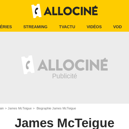
ÉRIES
STREAMING
TVACTU
VIDÉOS
VOD
ain
James McTeigue
Biographie James McTeigue
James McTeigue