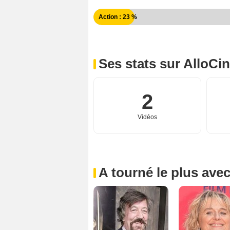
Action : 23 %
Ses stats sur AlloCi
2
Vidéos
A tourné le plus ave