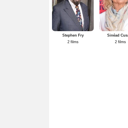
Stephen Fry
Sinéad Cus
2 films
2 films