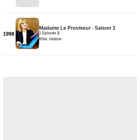
Madame Le Proviseur - Saison 3
1 Episode
2
1998
Rôle: Hélène