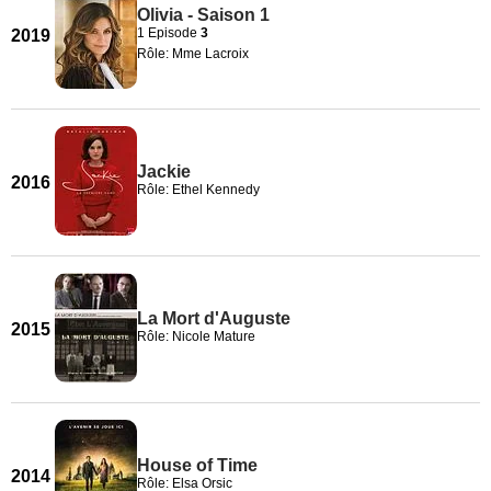
Olivia - Saison 1
1 Episode
3
2019
Rôle: Mme Lacroix
Jackie
2016
Rôle: Ethel Kennedy
La Mort d'Auguste
2015
Rôle: Nicole Mature
House of Time
2014
Rôle: Elsa Orsic