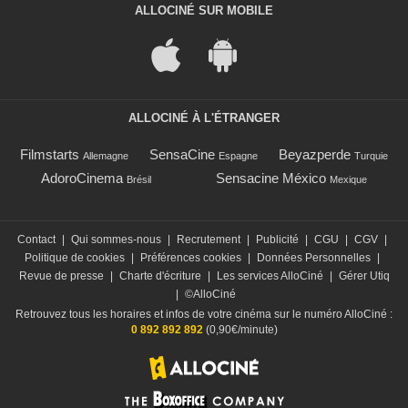
ALLOCINÉ SUR MOBILE
ALLOCINÉ À L'ÉTRANGER
Filmstarts
SensaCine
Beyazperde
Allemagne
Espagne
Turquie
AdoroCinema
Sensacine México
Brésil
Mexique
Contact
|
Qui sommes-nous
|
Recrutement
|
Publicité
|
CGU
|
CGV
|
Politique de cookies
|
Préférences cookies
|
Données Personnelles
|
Revue de presse
|
Charte d'écriture
|
Les services AlloCiné
|
Gérer Utiq
|
©AlloCiné
Retrouvez tous les horaires et infos de votre cinéma sur le numéro AlloCiné :
0 892 892 892
(0,90€/minute)