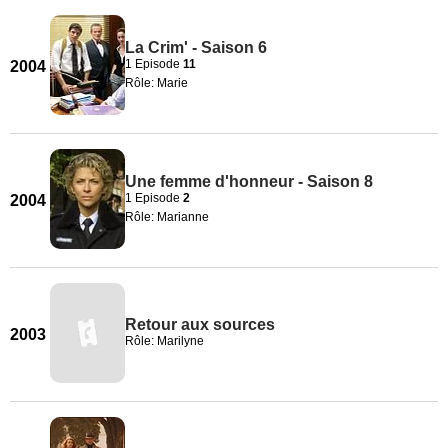
La Crim' - Saison 6
1 Episode
11
2004
Rôle: Marie
Une femme d'honneur - Saison 8
1 Episode
2
2004
Rôle: Marianne
Retour aux sources
2003
Rôle: Marilyne