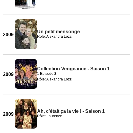
Un petit mensonge
2009
Rôle: Alexandra Lozzi
Collection Vengeance - Saison 1
1 Episode
2
2009
Rôle: Alexandra Lozzi
Ah, c'était ça la vie ! - Saison 1
2009
Rôle: Laurence