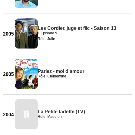
Les Cordier, juge et flic - Saison 13
1 Episode
5
2005
Rôle: Julie
Parlez - moi d'amour
2005
Rôle: Clémentine
La Petite fadette (TV)
2004
Rôle: Madelon