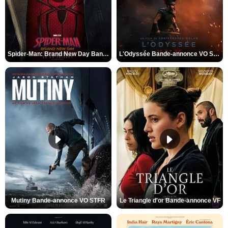
Spider-Man: Brand New Day Bande-annonce VO STFR
L'Odyssée Bande-annonce VO STFR
Mutiny Bande-annonce VO STFR
Le Triangle d'or Bande-annonce VF