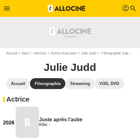
profil
menu
search
Accueil
Stars
Actrices
Actrice française
Julie Judd
Filmographie Julie Judd
Julie Judd
Accueil
Filmographie
Streaming
VOD, DVD
Actrice
Juste après l'aube
2026
Rôle: -