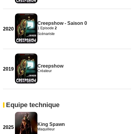
Creepshow - Saison 0
1 Episode
2
2020
Scénariste
Creepshow
2019
Créateur
Equipe technique
King Spawn
2025
Maquilleur