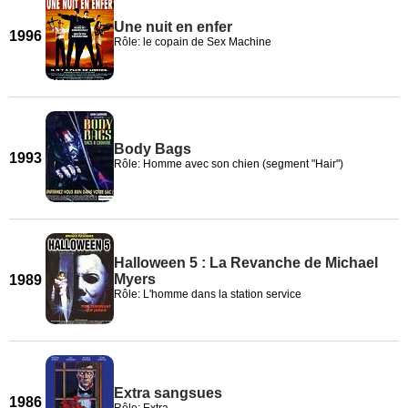
Une nuit en enfer
1996
Rôle: le copain de Sex Machine
Body Bags
1993
Rôle: Homme avec son chien (segment "Hair")
Halloween 5 : La Revanche de Michael
Myers
1989
Rôle: L'homme dans la station service
Extra sangsues
1986