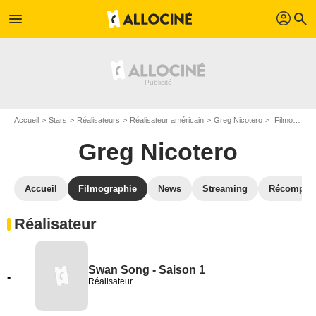
profil
menu
search
Accueil
Stars
Réalisateurs
Réalisateur américain
Greg Nicotero
Filmographie Greg Nicotero
Greg Nicotero
Accueil
Filmographie
News
Streaming
Récompen
Réalisateur
Swan Song - Saison 1
-
Réalisateur