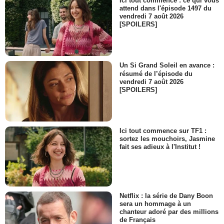
Ici tout commence : ce qui vous
Jackson Davies
attend dans l'épisode 1497 du
Agent Bruskin
vendredi 7 août 2026
- 1 Episode :
15
[SPOILERS]
Graham Jarvis
Dr Austin
- 1 Episode :
16
Un Si Grand Soleil en avance :
Dean Haglund
résumé de l’épisode du
Langly
vendredi 7 août 2026
- 1 Episode :
17
[SPOILERS]
R.D. Call
Shérif Maurice Daniels
- 1 Episode :
18
Michael Horse
Ici tout commence sur TF1 :
Shérif Charley Tskany
sortez les mouchoirs, Jasmine
fait ses adieux à l'Institut !
- 1 Episode :
19
Tom O'Rourke
Steve Humphreys
- 1 Episode :
20
Maggie Wheeler
Netflix : la série de Dany Boon
Sharon Lazard
sera un hommage à un
- 1 Episode :
22
chanteur adoré par des millions
de Français
Garry Davey