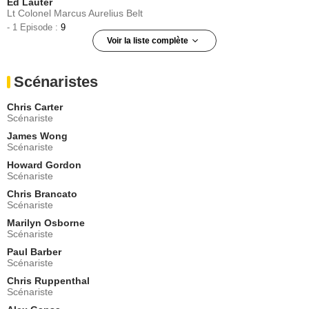
Ed Lauter
Lt Colonel Marcus Aurelius Belt
- 1 Episode :
9
Voir la liste complète
Frederick Coffin
Chef de Section Joseph McGrath
Scénaristes
- 1 Episode :
10
Amanda Pays
Chris Carter
Insp. Phoebe Green
Scénariste
- 1 Episode :
12
James Wong
Brad Dourif
Scénariste
Luther Lee Boggs
Howard Gordon
- 1 Episode :
13
Scénariste
Brent Hinkley
Frère Andrew
Chris Brancato
Scénariste
- 1 Episode :
14
Marilyn Osborne
Christopher Allport
Scénariste
Agent Jack Willis
- 1 Episode :
15
Paul Barber
Scénariste
Robin Mossley
Dr Joe Ridley
Chris Ruppenthal
Scénariste
- 1 Episode :
16