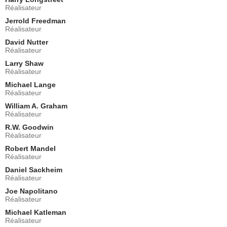
Darlene Morris
Réalisateur
- 1 Episode :
4
Jerrold Freedman
Claire Stansfield
Réalisateur
La créature
David Nutter
- 1 Episode :
5
Réalisateur
Lisa Waltz
Larry Shaw
Lauren Kytes
Réalisateur
- 1 Episode :
6
Michael Lange
Gillian Barber
Réalisateur
Agent Nancy Spiller
William A. Graham
- 1 Episode :
7
Réalisateur
Felicity Huffman
R.W. Goodwin
Dr Nancy Da Silva
Réalisateur
- 1 Episode :
8
Robert Mandel
Susanna Thompson
Réalisateur
Michelle Generoo
Daniel Sackheim
- 1 Episode :
9
Réalisateur
Marshall Bell
Col. Calvin Henderson
Joe Napolitano
Réalisateur
- 1 Episode :
10
Michael Katleman
Harriet Sansom Harris
Réalisateur
Dr Sally Kendrick