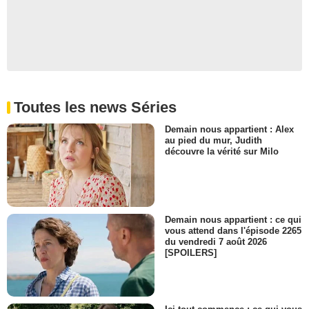
Michael MacRae
Ranger Peter Brullet
- 1 Episode :
5
Blu Mankuma
Claude Peterson
- 1 Episode :
7
Steve Hytner
Toutes les news Séries
Dr Denny Murphy
- 1 Episode :
8
Demain nous appartient : Alex
au pied du mur, Judith
Erika Krievens
découvre la vérité sur Milo
Cindy Reardon
- 1 Episode :
11
Dan Lett
Sir Malcolm Marsden
- 1 Episode :
12
Demain nous appartient : ce qui
Sheila Larken
vous attend dans l'épisode 2265
Margaret Scully
du vendredi 7 août 2026
[SPOILERS]
- 1 Episode :
13
Michele Goodger
Soeur Abigail
- 1 Episode :
14