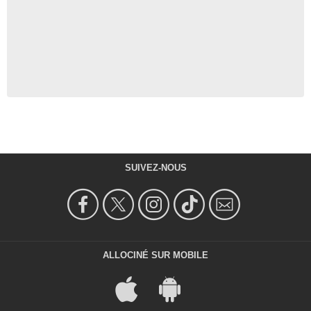
- 1 Episode :
7
Dick Anthony Williams
Agent Reggie Purdue
- 1 Episode :
16
Dennis Lipscomb
Leonard Vance
- 1 Episode :
18
Renae Morriseau
Gwen Goodensnake
- 1 Episode :
19
Andrea Libman
Michelle Bishop
SUIVEZ-NOUS
- 1 Episode :
22
Kerry Sandomirsky
Tracey
- 1 Episode :
23
Zachary Ansley
Billy Miles
ALLOCINÉ SUR MOBILE
- 1 Episode :
1
Michael Bryan French
Paul Mossinger
- 1 Episode :
2