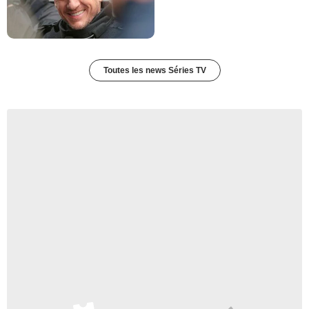
Dr Keats
- 1 Episode :
23
Lindsey Ginter
- 1 Episode :
24
Toutes les news Séries TV
Leon Russom
Inspecteur Miles
- 1 Episode :
1
Donal Logue
Tom colton
- 1 Episode :
3
Joel Palmer
Kevin Morris
- 1 Episode :
4
Gregory Sierra
Dr Diamond
- 1 Episode :
5
Rob LaBelle
Brad Wilczek
- 1 Episode :
7
Jeff Kober
- 1 Episode :
8