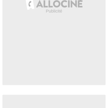
Scott Bellis
Max Fenig
- 1 Episode :
10
Sabrina Krievens
Teena Simmons
- 1 Episode :
11
Laurie Paton
Mme Marsden
- 1 Episode :
12
Kate Twa
- 1 Episode :
14
Alan Boyce
John Barnett jeune
- 1 Episode :
16
Tom Braidwood
Frohike
- 1 Episode :
17
George Gerdes
Rév. Calvin Hartley
- 1 Episode :
18
Ty Miller
Lyle Parker