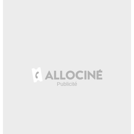
- 1 Episode :
19
Mimi Lieber
Anita Fiore
- 1 Episode :
22
James Sloyan
Dr Nollette
- 1 Episode :
23
William B. Davis
Lhomme à la cigarette
- 1 Episode :
1
Andrew Johnston
Col. Robert Budahas
- 1 Episode :
2
Don Gibb
Barman
- 1 Episode :
4
Andrew Airlie
rob
- 1 Episode :
5
Wayne Duvall
Agent Jerry Lamana