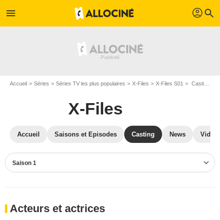
profil
menu
search
Accueil
Séries
Séries TV les plus populaires
X-Files
X-Files S01
Casting X-Files S01
X-Files
Accueil
Saisons et Episodes
Casting
News
Vidéo
Saison 1
Acteurs et actrices