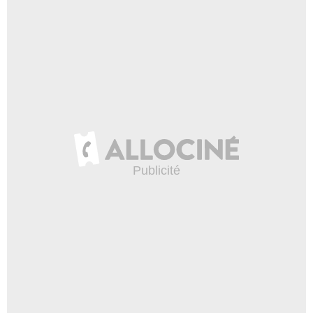
Doug Spinney
- 1 Episode :
20
Paul Ben-Victor
Dr Aaron Monte
- 1 Episode :
21
Dey Young
Judy Bishop
- 1 Episode :
22
Micole Mercurio
- 1 Episode :
23
Anne DeSalvo
Dr Anne Carpenter
- 1 Episode :
24
Malcolm Stewart
Dr Glass
- 1 Episode :
1
Gabrielle Rose
Anita Budahas
- 1 Episode :
2
Donal League
Agent Tom Colton
- 1 Episode :
3