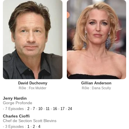
David Duchovny
Gillian Anderson
Rôle : Fox Mulder
Rôle : Dana Scully
Jerry Hardin
Gorge Profonde
- 7 Episodes :
2
-
7
-
10
-
11
-
16
-
17
-
24
Charles Cioffi
Chef de Section Scott Blevins
- 3 Episodes :
1
-
2
-
4