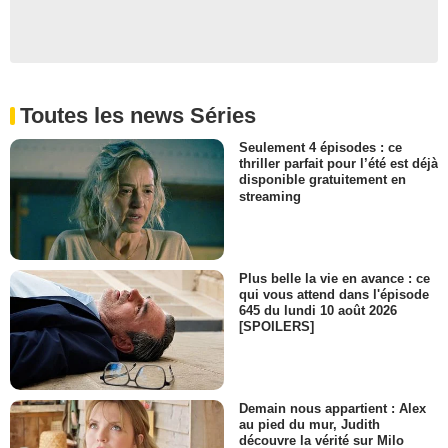
Arthur Dales jeune
- 1 Episode :
15
Richard Fitzpatrick
Charles Wesley Gotts
- 1 Episode :
16
Toutes les news Séries
Emily Perkins
Dara/Paula
Seulement 4 épisodes : ce
- 1 Episode :
17
thriller parfait pour l’été est déjà
Daniel von Bargen
disponible gratuitement en
Jacob Steven Haley
streaming
- 1 Episode :
18
Brian Markinson
Gary Lambert
- 1 Episode :
19
Plus belle la vie en avance : ce
qui vous attend dans l'épisode
Mimi Rogers
645 du lundi 10 août 2026
Agent Diana Fowley
[SPOILERS]
- 1 Episode :
20
Megan Leitch
Samantha Mulder
- 1 Episode :
2
Demain nous appartient : Alex
au pied du mur, Judith
Anthony Rapp
découvre la vérité sur Milo
Jeff Glaser