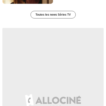
Blu Mankuma
Insp. Pennock
- 1 Episode :
16
Toutes les news Séries TV
Glenn Morshower
Aaron Starkey
- 1 Episode :
17
Michael MacRae
August Bremar
- 1 Episode :
18
John Apicella
Greg Pincus
- 1 Episode :
19
Signy Coleman
Susanne Modeski
- 1 Episode :
3
J.C. Wendel
Agent Stonecypher
- 1 Episode :
4
Pattie Tierce
Shaineh
- 1 Episode :
5
Colleen Winton