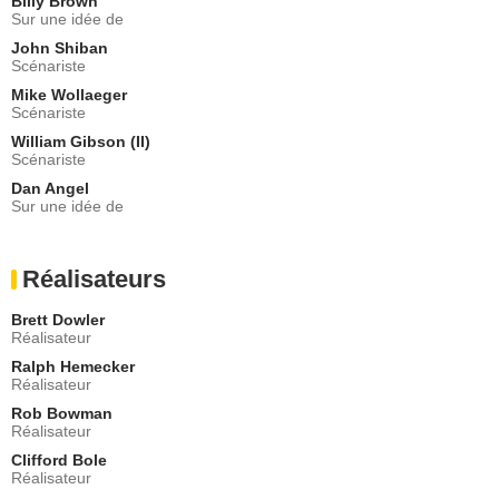
Billy Brown
Tara Scully
Sur une idée de
- 2 Episodes :
6
-
7
John Shiban
Laurie Holden
Scénariste
Marita Covarrubias
Mike Wollaeger
- 2 Episodes :
13
-
14
Scénariste
Gerard Plunkett
Dr Calderon
William Gibson (II)
Scénariste
- 2 Episodes :
6
-
7
Dan Angel
George Murdock
Sur une idée de
- 2 Episodes :
14
-
20
Jim Jansen
Dr Heitz Werber
Réalisateurs
- 2 Episodes :
13
-
14
Patricia Dahlquist
Brett Dowler
Susan Chambliss
Réalisateur
- 2 Episodes :
6
-
7
Ralph Hemecker
Richard Belzer
Réalisateur
Insp. John Munch
Rob Bowman
- 1 Episode :
3
Réalisateur
Colleen Flynn
Clifford Bole
Michele Fazekas
Réalisateur
- 1 Episode :
4