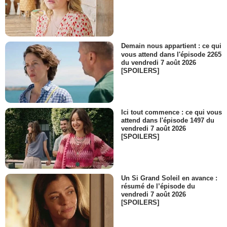
- 1 Episode :
4
John O'Hurley
Dr Pollidori
- 1 Episode :
5
Demain nous appartient : ce qui
Bob Morrisey
vous attend dans l'épisode 2265
Dr Vinet
du vendredi 7 août 2026
- 1 Episode :
7
[SPOILERS]
Robert Wisden
Robert Patrick Modell
- 1 Episode :
8
Ici tout commence : ce qui vous
April Wheedon-Washington
attend dans l'épisode 1497 du
Lisa Baiocchi
vendredi 7 août 2026
- 1 Episode :
9
[SPOILERS]
Henry Beckman
- 1 Episode :
10
Patrick Renna
Ronnie Strickland
Un Si Grand Soleil en avance :
résumé de l’épisode du
- 1 Episode :
12
vendredi 7 août 2026
Brian Leckner
[SPOILERS]
Hayes Michel
- 1 Episode :
15