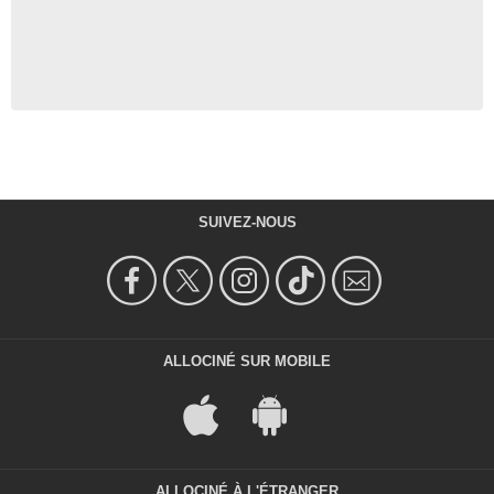
- 1 Episode :
5
Jeff Gulka
Gibson Praise
- 1 Episode :
20
Alex Shostak Jr
Dmitri
- 1 Episode :
14
Don S. Williams
- 1 Episode :
20
SUIVEZ-NOUS
ALLOCINÉ SUR MOBILE
ALLOCINÉ À L'ÉTRANGER