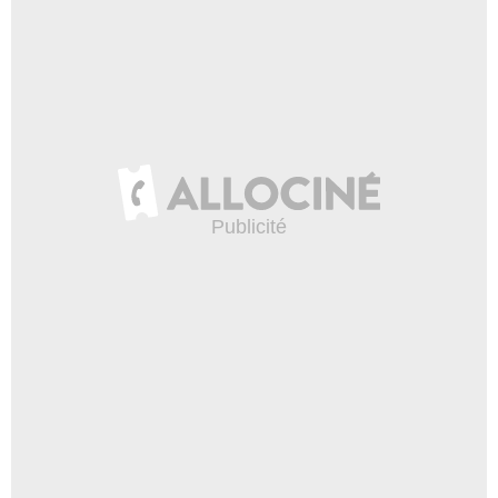
Scott Burkholder
Agent Kinsley
- 1 Episode :
4
Jerry Springer
lui-même
- 1 Episode :
5
Rob Freeman
Marshall Sim
- 1 Episode :
6
Diana Scarwid
Linda Bowman
- 1 Episode :
8
Sarah Jane Redmond
Karin Matthews
- 1 Episode :
9
Susannah Hoffmann
Melissa Turner
- 1 Episode :
10
Luke Wilson
Shérif Lucius Hartwell
- 1 Episode :
12
Fredric Lehne