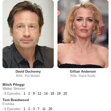
David Duchovny
Gillian Anderson
Rôle : Fox Mulder
Rôle : Dana Scully
Mitch Pileggi
Walter Skinner
- 8 Episodes :
1
-
2
-
8
-
12
-
14
-
18
-
19
-
20
Tom Braidwood
Frohike
- 6 Episodes :
1
-
2
-
3
-
7
-
11
-
20