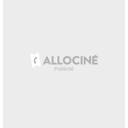
Buddy Riggs
- 1 Episode :
10
Kate Luyben
Nancy
- 1 Episode :
11
David Moreland
Roy Cohn
- 1 Episode :
15
Arnie Walters
Père McCue
- 1 Episode :
17
Chris Giacoletti
Booger
- 1 Episode :
5
Carolyn Tweedle
Jane Froelich
- 1 Episode :
10
Miriam Smith
Elizabeth Pollidori
- 1 Episode :
5
Vitaliy Kravchenko
JJ