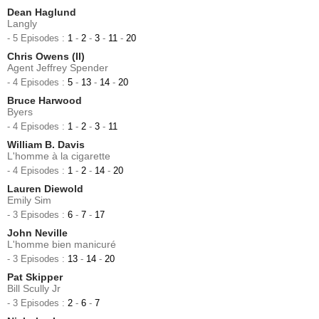
Dean Haglund
Langly
- 5 Episodes :
1
-
2
-
3
-
11
-
20
Chris Owens (II)
Agent Jeffrey Spender
- 4 Episodes :
5
-
13
-
14
-
20
Bruce Harwood
Byers
- 4 Episodes :
1
-
2
-
3
-
11
William B. Davis
L'homme à la cigarette
- 4 Episodes :
1
-
2
-
14
-
20
Lauren Diewold
Emily Sim
- 3 Episodes :
6
-
7
-
17
John Neville
L'homme bien manicuré
- 3 Episodes :
13
-
14
-
20
Pat Skipper
Bill Scully Jr
- 3 Episodes :
2
-
6
-
7