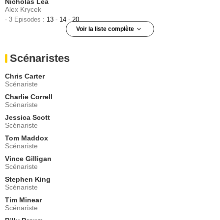
Nicholas Lea
Alex Krycek
- 3 Episodes :
13
-
14
-
20
Voir la liste complète
Sheila Larken
Margaret Scully
Scénaristes
- 3 Episodes :
2
-
6
-
7
John Pyper-Ferguson
Chris Carter
Insp. Kresge
Scénariste
- 2 Episodes :
6
-
7
Charlie Correll
Veronica Cartwright
Scénariste
Cassandra Spender
Jessica Scott
- 2 Episodes :
13
-
14
Scénariste
Charles Cioffi
Scott Blevins
Tom Maddox
Scénariste
- 2 Episodes :
1
-
2
Vince Gilligan
John Finn
Scénariste
Michael Kritschgau
- 2 Episodes :
1
-
2
Stephen King
Scénariste
Brian Thompson
Tim Minear
- 2 Episodes :
13
-
14
Scénariste
Karri Turner