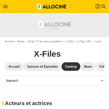
profil
menu
search
Accueil
Séries
Séries TV les plus populaires
X-Files
X-Files S05
Casting X-Files S05
X-Files
Accueil
Saisons et Episodes
Casting
News
Vidéo
Saison 5
Acteurs et actrices