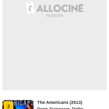
The Americans (2013)
2
Drame
,
Espionnage
,
Thriller