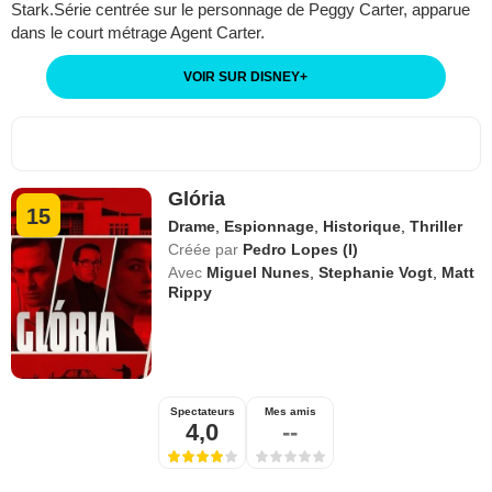
Stark.Série centrée sur le personnage de Peggy Carter, apparue
dans le court métrage Agent Carter.
VOIR SUR DISNEY
+
Glória
15
Drame
,
Espionnage
,
Historique
,
Thriller
Créée par
Pedro Lopes (I)
Avec
Miguel Nunes
,
Stephanie Vogt
,
Matt
Rippy
Spectateurs
Mes amis
4,0
--