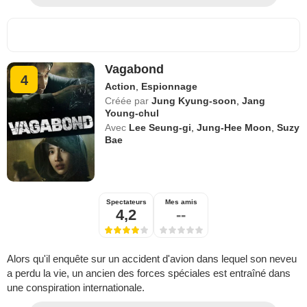
Vagabond
4
Action
,
Espionnage
Créée par
Jung Kyung-soon
,
Jang
Young-chul
Avec
Lee Seung-gi
,
Jung-Hee Moon
,
Suzy
Bae
Spectateurs
Mes amis
4,2
--
Alors qu'il enquête sur un accident d'avion dans lequel son neveu
a perdu la vie, un ancien des forces spéciales est entraîné dans
une conspiration internationale.