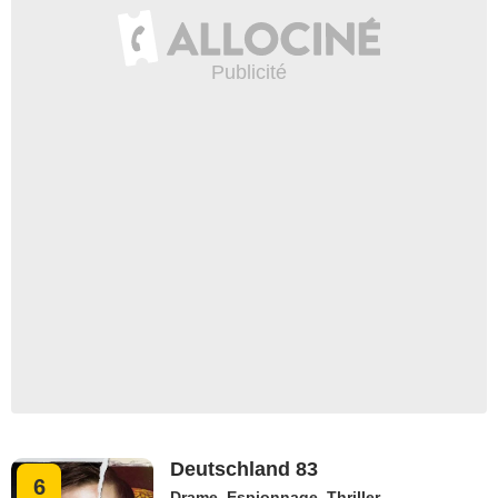
Deutschland 83
6
Drame
,
Espionnage
,
Thriller