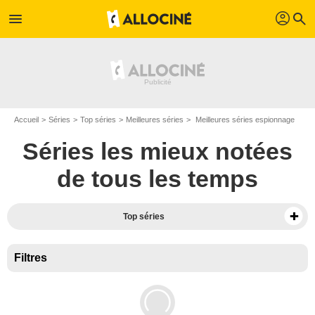
profil
menu
search
Accueil
Séries
Top séries
Meilleures séries
Meilleures séries espionnage
Séries les mieux notées
de tous les temps
Top séries
Filtres