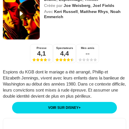
Créée par
Joe Weisberg
,
Joel Fields
Avec
Keri Russell
,
Matthew Rhys
,
Noah
Emmerich
Presse
Spectateurs
Mes amis
4,1
4,4
--
Espions du KGB dont le mariage a été arrangé, Phillip et
Elizabeth Jennings, vivent avec leurs enfants dans la banlieue de
Washington au début des années 1980. Dans ce contexte difficile,
leurs convictions sont mises à rude épreuve. Et assumer une
double identité devient de plus en plus périlleux.
VOIR SUR DISNEY
+