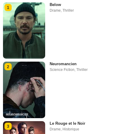
Below
1
Drame
,
Thriller
Neuromancien
2
Science Fiction
,
Thriller
Le Rouge et le Noir
3
Drame
,
Historique