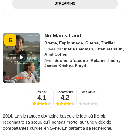
STREAMING
No Man's Land
5
Drame
,
Espionnage
,
Guerre
,
Thriller
Créée par
Maria Feldman
,
Eitan Mansuri
,
Amit Cohen
Avec
Souheila Yacoub
,
Mélanie Thierry
,
James Krishna Floyd
Presse
Spectateurs
Mes amis
4,1
4,2
--
2014. La vie rangée d’Antoine bascule le jour où il croit
reconnaitre sa sœur, qu’il pensait morte, sur une vidéo de
combattantes kurdes en Syrie. En partant à sa recherche, il