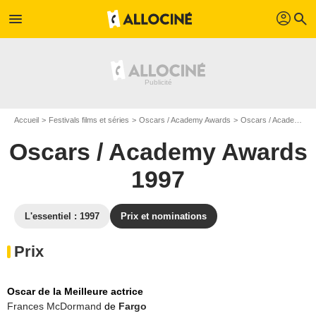
profil
menu
search
Accueil
Festivals films et séries
Oscars / Academy Awards
Oscars / Academy Awards 1997
Oscars / Academy Awards
1997
L'essentiel : 1997
Prix et nominations
Prix
Oscar de la Meilleure actrice
Frances McDormand
de
Fargo