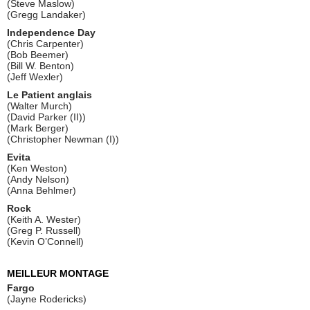
(Steve Maslow)
(Gregg Landaker)
Independence Day
(Chris Carpenter)
(Bob Beemer)
(Bill W. Benton)
(Jeff Wexler)
Le Patient anglais
(Walter Murch)
(David Parker (II))
(Mark Berger)
(Christopher Newman (I))
Evita
(Ken Weston)
(Andy Nelson)
(Anna Behlmer)
Rock
(Keith A. Wester)
(Greg P. Russell)
(Kevin O’Connell)
MEILLEUR MONTAGE
Fargo
(Jayne Rodericks)