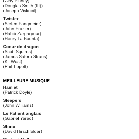
(Clay Pinney)
(Douglas Smith (III))
(Joseph Viskocil)
Twister
(Stefen Fangmeier)
(John Frazier)
(Habib Zargarpour)
(Henry La Bounta)
Coeur de dragon
(Scott Squires)
(James Satoru Straus)
(Kit West)
(Phil Tippett)
MEILLEURE MUSIQUE
Hamlet
(Patrick Doyle)
Sleepers
(John Williams)
Le Patient anglais
(Gabriel Yared)
Shine
(David Hirschfelder)