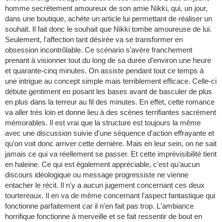
homme secrètement amoureux de son amie Nikki, qui, un jour,
dans une boutique, achète un article lui permettant de réaliser un
souhait. Il fait donc le souhait que Nikki tombe amoureuse de lui.
Seulement, l'affection tant désirée va se transformer en
obsession incontrôlable. Ce scénario s'avère franchement
prenant à visionner tout du long de sa durée d'environ une heure
et quarante-cinq minutes. On assiste pendant tout ce temps à
une intrigue au concept simple mais terriblement efficace. Celle-ci
débute gentiment en posant les bases avant de basculer de plus
en plus dans la terreur au fil des minutes. En effet, cette romance
va aller très loin et donne lieu à des scènes terrifiantes sacrément
mémorables. Il est vrai que la structure est toujours la même
avec une discussion suivie d'une séquence d'action effrayante et
qu'on voit donc arriver cette dernière. Mais en leur sein, on ne sait
jamais ce qui va réellement se passer. Et cette imprévisibilité tient
en haleine. Ce qui est également appréciable, c'est qu'aucun
discours idéologique ou message progressiste ne vienne
entacher le récit. Il n'y a aucun jugement concernant ces deux
tourtereaux. Il en va de même concernant l'aspect fantastique qui
fonctionne parfaitement car il n'en fait pas trop. L'ambiance
horrifique fonctionne à merveille et se fait ressentir de bout en