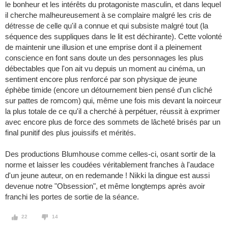
le bonheur et les intérêts du protagoniste masculin, et dans lequel
il cherche malheureusement à se complaire malgré les cris de
détresse de celle qu'il a connue et qui subsiste malgré tout (la
séquence des suppliques dans le lit est déchirante). Cette volonté
de maintenir une illusion et une emprise dont il a pleinement
conscience en font sans doute un des personnages les plus
débectables que l'on ait vu depuis un moment au cinéma, un
sentiment encore plus renforcé par son physique de jeune
éphèbe timide (encore un détournement bien pensé d'un cliché
sur pattes de romcom) qui, même une fois mis devant la noirceur
la plus totale de ce qu'il a cherché à perpétuer, réussit à exprimer
avec encore plus de force des sommets de lâcheté brisés par un
final punitif des plus jouissifs et mérités.
Des productions Blumhouse comme celles-ci, osant sortir de la
norme et laisser les coudées véritablement franches à l'audace
d'un jeune auteur, on en redemande ! Nikki la dingue est aussi
devenue notre "Obsession", et même longtemps après avoir
franchi les portes de sortie de la séance.
22
14