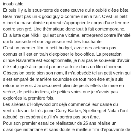
inoubliable.
Et puis il y a le sous-texte de cette œuvre qui a oublié d’être bête.
Bear n’est pas un « good guy » comme il en a l’air. C’est un petit
« incel » masculiniste qui veut s’approprier le corps d’une femme
contre son gré. Une thématique donc tout à fait contemporaine.
Et la lutte que Nikki, qui est une victime,,entreprend contre ll’entité
qui la possède et son agresseur est très touchante.
C’est un premier film, à petit budget, avec des acteurs pas
connus et il est en train d’exploser le box-office. La prestation
d’Inde Navarette est exceptionnelle, je n’ai pas le souvenir d’avoir
été subjugué à ce point par une actrice dans un film d’horreur.
Obsession porte bien son nom, il m’a obsédé tel un petit venin qui
s’est emparé de manière sournoise de tout mon être et je suis
retourné le voir. J’ai découvert plein de petits effets de mise en
scène, de petits indices, de petites voies que je n’avais pas
explorées la première fois.
Les sirènes d’Hollywood ont déjà commencé leur danse du
ventre devant le très jeune Curry Barker, Spielberg et Nolan l’ont
adoubé, en espérant qu’il n’y perdra pas son âme.
Pour son premier essai ce réalisateur de 26 ans réalise un
classique instantané et sans doute le meilleur film d’épouvante de