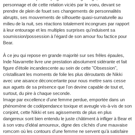
personnage et de cette relation viciés par le voeu, devant se
prendre de plein de fouet ses changements de personnalités
abrupts, ses mouvements de silhouette quasi-surnaturelle au
milieu de la nuit, ses réactions totalement incongrues par rapport
à leur entourage et les multiples surprises qu'induisent sa
soumission/possession à l'égard de son amour fou factice pour
Bear.
À ce jeu qui repose en grande majorité sur ses frêles épaules,
Inde Navarrette livre une prestation absolument sidérante et fait
figure d'étoile incandescente au sein de cette "Obsession",
cristallisant les moments de folie les plus déroutants de Nikki
avec une aisance déconcertante pour nous mettre sans cesse
aux aguets de sa présence que l'on devine capable de tout et,
surtout, du pire à chaque seconde.
Image par excellence d'une femme perdue, emportée dans un
phénomène de codépendance toxique et aveugle vis-à-vis de son
conjoint, cette Nikki et ses agissements de plus en plus
dangereux sont bien entendu le juste châtiment à infliger à Bear et
à son vœu d'idéal amoureux, digne des clichés d'une mauvaise
romcom où les contours d'une femme ne servent qu'à satisfaire