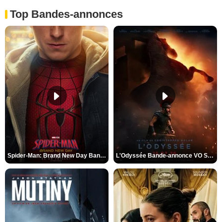
Top Bandes-annonces
Spider-Man: Brand New Day Bande-annonce VO STFR
L'Odyssée Bande-annonce VO STFR