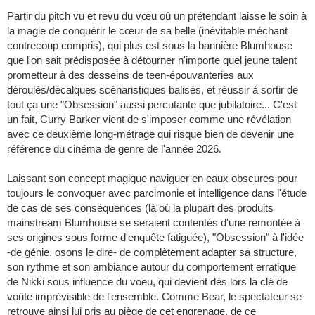
Partir du pitch vu et revu du vœu où un prétendant laisse le soin à
la magie de conquérir le cœur de sa belle (inévitable méchant
contrecoup compris), qui plus est sous la bannière Blumhouse
que l'on sait prédisposée à détourner n'importe quel jeune talent
prometteur à des desseins de teen-épouvanteries aux
déroulés/décalques scénaristiques balisés, et réussir à sortir de
tout ça une "Obsession" aussi percutante que jubilatoire... C'est
un fait, Curry Barker vient de s'imposer comme une révélation
avec ce deuxième long-métrage qui risque bien de devenir une
référence du cinéma de genre de l'année 2026.
Laissant son concept magique naviguer en eaux obscures pour
toujours le convoquer avec parcimonie et intelligence dans l'étude
de cas de ses conséquences (là où la plupart des produits
mainstream Blumhouse se seraient contentés d'une remontée à
ses origines sous forme d'enquête fatiguée), "Obsession" à l'idée
-de génie, osons le dire- de complètement adapter sa structure,
son rythme et son ambiance autour du comportement erratique
de Nikki sous influence du voeu, qui devient dès lors la clé de
voûte imprévisible de l'ensemble. Comme Bear, le spectateur se
retrouve ainsi lui pris au piège de cet engrenage, de ce