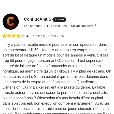
ConFucAmuS
652 abonnés
1 043 critiques
Suivre son activité
4,0
Publiée le 26 mai 2026
Il n'y a pas de recette miracle pour aspirer son spectateur dans
un cauchemar d'1h50. Une fois de temps en temps, un conteur
sort du lot et instaure un modèle pour les années à venir. S'il est
trop tôt pour en juger concernant Obsession, il est cependant
assuré de laisser de "beaux" souvenirs aux fans de cinéma
horrifique, au même titre qu'un It Follows il y a plus de dix ans. On
est à ce niveau-là. Sur un postulat qui n'aurait pas détonné dans
Les contes de la crypte ou un épisode de La Quatrième
Dimension, Curry Barker revient à la pureté du genre. La fable
morale autour du vœu qui cause la perte de celui qui a souhaité,
qui ne connaît pas ? Obsession n'a pas besoin d'être original
dans son concept, son exécution compense largement. Avec un
sens de la concision imparable pour un jeune cinéaste (26 ans à
peine), Barker fait rentrer son spectateur en connexion avec Bear,