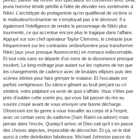
jeune homme timide pétrifié à l'idée de dévoiler ses sentiments à
Nikki. L'archétype du protagoniste qu'on qualifierait de victime si
le réalisateur/scénariste ne s'employait pas à le dévisser. Il a
également l'intelligence de rendre le personnage de Nikki plus
tourmenté, ce qui accentue encore plus le tragique dans l'affaire.
Appuyé sur son chef opérateur Taylor Clemons, le cinéaste joue
fréquemment sur les contrastes ombre/lumière pour transformer
Nikki (aux yeux presque fluorescents) en menace indiscernable.
Et tout cela sans se départir d'un sens de la dissonance presque
insolent. Le long-métrage joue autant sur les ruptures de ton que
les changements de cadence avec de brutales ellipses puis des
scènes étirées pour faire grimper le malaise. Et l'escalade est
parfois vertigineuse. Du silence gênant au bruit perçant ou cri
strident, votre palpitant va avoir de quoi s'affoler. Vous n'êtes pas
près d'oublier cette soirée jeu, qui vous fait passer du rire au
sourire crispé avant de vous envoyer une bonne décharge.
Obsession est du genre à vous travailler au corps et à l'esprit,
avec un certain sens du sadisme (Sam Raimi va adorer) mais
jamais dans l'excès. Quoiqu'il arrive, et Dieu sait qu'il s'en passe
des choses abjectes, impossible de décrocher. Et ça, on le doit
aussi à cette distribution fabuleuse. Michael Johnston passe du