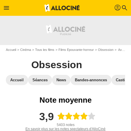
profil
menu
search
Accueil
Cinéma
Tous les films
Films Epouvante-horreur
Obsession
Avis sur Obsession
Obsession
Accueil
Séances
News
Bandes-annonces
Casting
Note moyenne
3,9
5403 notes
En savoir plus sur les notes spectateurs d'AlloCiné