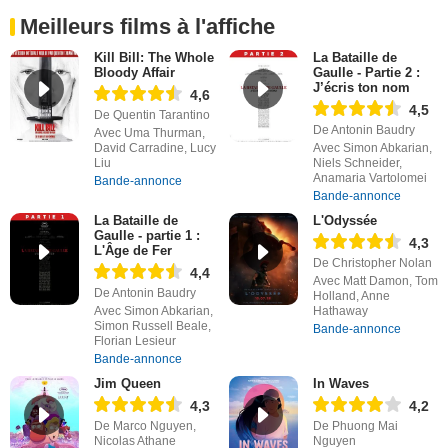
Meilleurs films à l'affiche
Kill Bill: The Whole
La Bataille de
Bloody Affair
Gaulle - Partie 2 :
J’écris ton nom
4,6
4,5
De Quentin Tarantino
De Antonin Baudry
Avec Uma Thurman,
David Carradine, Lucy
Avec Simon Abkarian,
Liu
Niels Schneider,
Anamaria Vartolomei
Bande-annonce
Bande-annonce
La Bataille de
L'Odyssée
Gaulle - partie 1 :
4,3
L'Âge de Fer
De Christopher Nolan
4,4
Avec Matt Damon, Tom
De Antonin Baudry
Holland, Anne
Avec Simon Abkarian,
Hathaway
Simon Russell Beale,
Bande-annonce
Florian Lesieur
Bande-annonce
Jim Queen
In Waves
4,3
4,2
De Marco Nguyen,
De Phuong Mai
Nicolas Athane
Nguyen