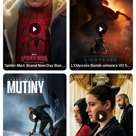
Spider-Man: Brand New Day Bande-annonce VO STFR
L'Odyssée Bande-annonce VO STFR