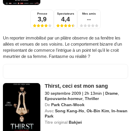
Presse
Spectateurs
Mes amis
3,9
4,4
--
Un reporter immobilisé par un plâtre observe de sa fenêtre les
allées et venues de ses voisins. Le comportement bizarre d'un
représentant de commerce l'intrigue à un point tel qu'il le croit
meurtrier de sa femme. Fantasme ou réalité ?
Thirst, ceci est mon sang
30 septembre 2009
|
2h 13min
|
Drame
,
Epouvante-horreur
,
Thriller
De
Park Chan-Wook
Avec
Song Kang-Ho
,
Ok-Bin Kim
,
In-hwan
Park
Titre original
Bakjwi