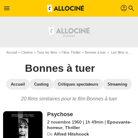
profil
menu
search
Accueil
Cinéma
Tous les films
Films Thriller
Bonnes à tuer
Les films similaires à "Bonnes à tuer"
Bonnes à tuer
Accueil
Casting
Critiques spectateurs
Streaming
20 films similaires pour le film Bonnes à tuer
Psychose
2 novembre 1960
|
1h 49min
|
Epouvante-
horreur
,
Thriller
De
Alfred Hitchcock