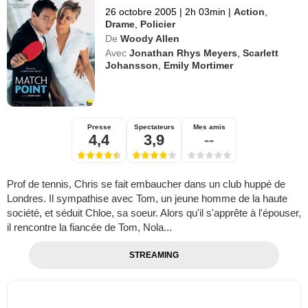
26 octobre 2005
|
2h 03min
|
Action
,
Drame
,
Policier
De
Woody Allen
Avec
Jonathan Rhys Meyers
,
Scarlett
Johansson
,
Emily Mortimer
Presse
Spectateurs
Mes amis
4,4
3,9
--
Prof de tennis, Chris se fait embaucher dans un club huppé de
Londres. Il sympathise avec Tom, un jeune homme de la haute
société, et séduit Chloe, sa soeur. Alors qu'il s'apprête à l'épouser,
il rencontre la fiancée de Tom, Nola...
STREAMING