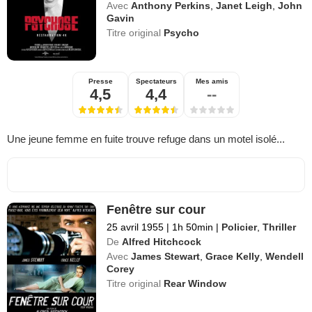
Avec
Anthony Perkins
,
Janet Leigh
,
John
Gavin
Titre original
Psycho
Presse
Spectateurs
Mes amis
4,5
4,4
--
Une jeune femme en fuite trouve refuge dans un motel isolé...
Fenêtre sur cour
25 avril 1955
|
1h 50min
|
Policier
,
Thriller
De
Alfred Hitchcock
Avec
James Stewart
,
Grace Kelly
,
Wendell
Corey
Titre original
Rear Window