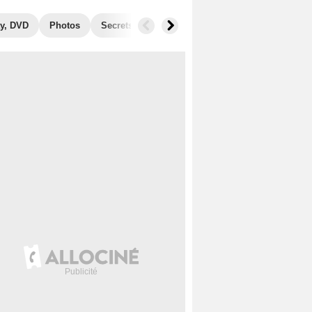
y, DVD
Photos
Secrets de tournage
Récompenses
Films