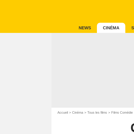
NEWS
CINÉMA
S
Accueil
Cinéma
Tous les films
Films Comédie