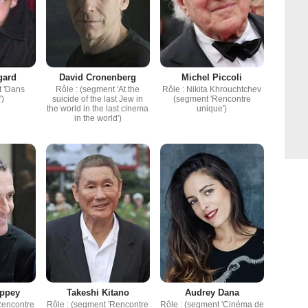
gard
David Cronenberg
Michel Piccoli
t 'Dans
Rôle : (segment 'At the
Rôle : Nikita Khrouchtchev
')
suicide of the last Jew in
(segment 'Rencontre
the world in the last cinema
unique')
in the world')
appey
Takeshi Kitano
Audrey Dana
Rencontre
Rôle : (segment 'Rencontre
Rôle : (segment 'Cinéma de