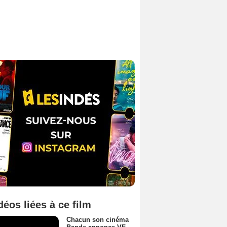
déos liées à ce film
Chacun son cinéma