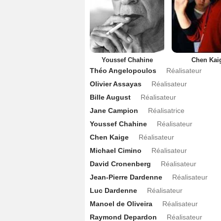
Youssef Chahine
Chen Kai
Théo Angelopoulos
Réalisateur
Olivier Assayas
Réalisateur
Bille August
Réalisateur
Jane Campion
Réalisatrice
Youssef Chahine
Réalisateur
Chen Kaige
Réalisateur
Michael Cimino
Réalisateur
David Cronenberg
Réalisateur
Jean-Pierre Dardenne
Réalisateur
Luc Dardenne
Réalisateur
Manoel de Oliveira
Réalisateur
Raymond Depardon
Réalisateur