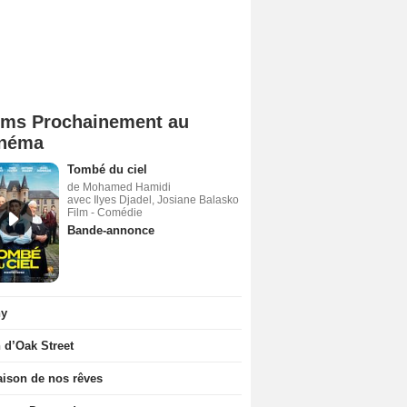
lms Prochainement au
néma
Tombé du ciel
de Mohamed Hamidi
avec Ilyes Djadel, Josiane Balasko
Film - Comédie
Bande-annonce
ny
n d’Oak Street
ison de nos rêves