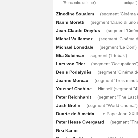
'Rencontre unique')
unique')
Zinedine Soualem
(segment 'Cinéma d
Nanni Moretti
(segment 'Diario di uno 
Jean-Claude Dreyfus
(segment 'Ciném
Michel Vuillermoz
(segment 'Cinéma d
Michael Lonsdale
(segment 'Le Don')
Elia Suleiman
segment ('Irtebak')
Lars von Trier
(segment 'Occupations'
Denis Podalydès
(segment 'Cinéma de
Jeanne Moreau
(segment 'Trois minute
Youssef Chahine
Himself (segment "4
Peter Reichhardt
(segment "The Last 
Josh Brolin
(segment "World cinema")
Duarte de Almeida
Le Pape Jean XXIII
Peter Hesse Overgaard
(segment "The
Niki Karimi