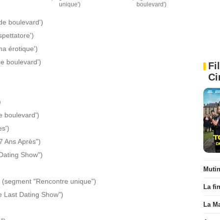
unique')
boulevard')
e boulevard')
spettatore')
a érotique')
e boulevard')
Fi
Ci
)
 boulevard')
s')
7 Ans Après")
Dating Show")
Muti
 (segment "Rencontre unique")
La fi
 Last Dating Show")
La Ma