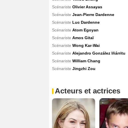
Scénariste
Olivier Assayas
Scénariste
Jean-Pierre Dardenne
Scénariste
Luc Dardenne
Scénariste
Atom Egoyan
Scénariste
Amos Gitaï
Scénariste
Wong Kar-Wai
Scénariste
Alejandro González Iñárritu
Scénariste
William Chang
Scénariste
Jingzhi Zou
Acteurs et actrices