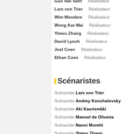
Gus Van Sant
Réalisateur
Lars von Trier
Réalisateur
Wim Wenders
Réalisateur
Wong Kar-Wai
Réalisateur
Yimou Zhang
Réalisateur
David Lynch
Réalisateur
Joel Coen
Réalisateur
Ethan Coen
Réalisateur
Scénaristes
Scénariste
Lars von Trier
Scénariste
Andrey Konchalovsky
Scénariste
Aki Kaurismäki
Scénariste
Manoel de Oliveira
Scénariste
Nanni Moretti
Scénariste
Yimou Zhang