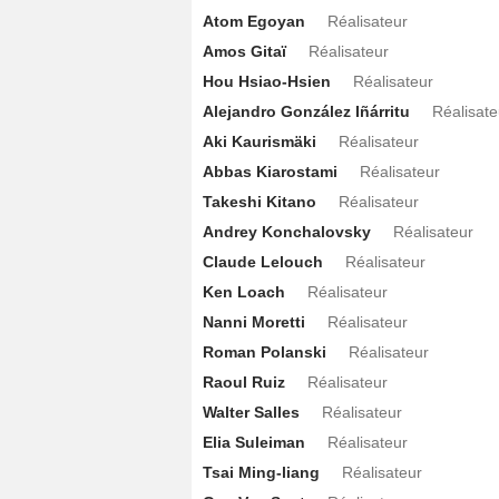
Atom Egoyan
Réalisateur
Amos Gitaï
Réalisateur
Hou Hsiao-Hsien
Réalisateur
Alejandro González Iñárritu
Réalisate
Aki Kaurismäki
Réalisateur
Abbas Kiarostami
Réalisateur
Takeshi Kitano
Réalisateur
Andrey Konchalovsky
Réalisateur
Claude Lelouch
Réalisateur
Ken Loach
Réalisateur
Nanni Moretti
Réalisateur
Roman Polanski
Réalisateur
Raoul Ruiz
Réalisateur
Walter Salles
Réalisateur
Elia Suleiman
Réalisateur
Tsai Ming-liang
Réalisateur