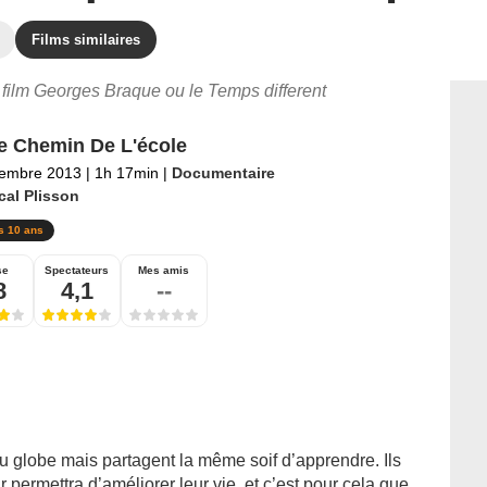
Films similaires
e film Georges Braque ou le Temps different
e Chemin De L'école
tembre 2013
|
1h 17min
|
Documentaire
cal Plisson
s 10 ans
se
Spectateurs
Mes amis
8
4,1
--
u globe mais partagent la même soif d’apprendre. Ils
r permettra d’améliorer leur vie, et c’est pour cela que