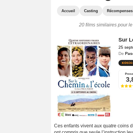
Accueil
Casting
Récompenses
20 films similaires pour l
Sur L
25 sep
De
Pas
Dè
Pres
3,
Ces enfants vivent aux quatre coins d
ont compris que seule l’instruction leu