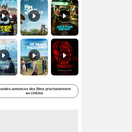
Soudain Bande-annonce VF STFR
Un grand raccourci Bande-annonce VF
Undertone Bande-annonce VO STFR
andes-annonces des films prochainement
au cinéma