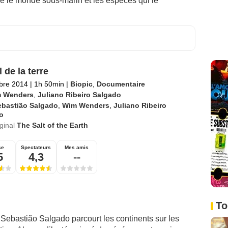
le le monde sous-marin et les espèces qui le
 de la terre
bre 2014
|
1h 50min
|
Biopic
,
Documentaire
 Wenders
,
Juliano Ribeiro Salgado
ebastião Salgado
,
Wim Wenders
,
Juliano Ribeiro
o
iginal
The Salt of the Earth
se
Spectateurs
Mes amis
5
4,3
--
To
Sebastião Salgado parcourt les continents sur les