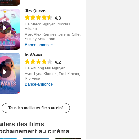
Jim Queen
4,3
De Marco Nguyen, Nicolas
Athane
Avec Alex Ramires, Jérémy Gillet,
Shirley Souagnon
Bande-annonce
In Waves
4,2
De Phuong Mai Nguyen
Avec Lyna Khoudri, Paul Kircher,
Rio Vega
Bande-annonce
Tous les meilleurs films au ciné
ailers des films
ochainement au cinéma
Tombé du ciel Bande-annonce VF
La fin d’Oak Street Bande-annonce VO STFR
Juste pour une nuit Bande-annonce VO STFR