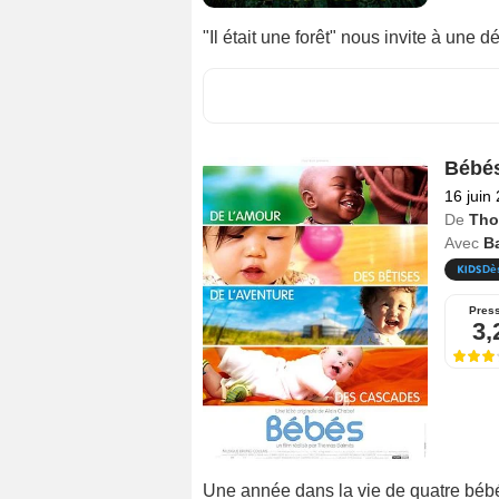
"Il était une forêt" nous invite à une d
Bébé
16 juin
De
Tho
Avec
B
Dè
Pres
3,
Une année dans la vie de quatre bébé