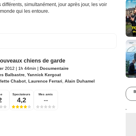
ifférents, simultanément, jour après jour, les voir
e monde qui les entoure.
ouveaux chiens de garde
ier 2012
|
1h 44min
|
Documentaire
es Balbastre
,
Yannick Kergoat
lette Chabot
,
Laurence Ferrari
,
Alain Duhamel
B
se
Spectateurs
Mes amis
2
4,2
--
'