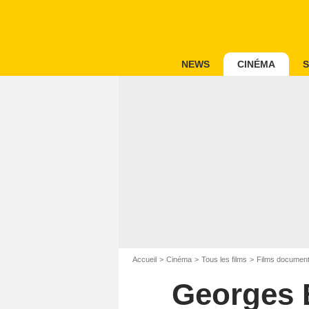
NEWS
CINÉMA
S
Accueil
Cinéma
Tous les films
Films document
Georges B