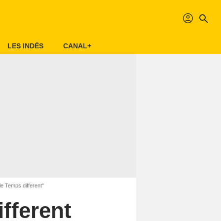
profil
search
LES INDÉS
CANAL+
le Temps different"
fferent