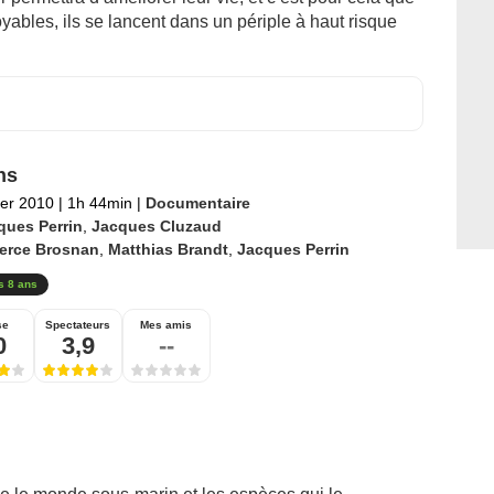
ables, ils se lancent dans un périple à haut risque
ns
ier 2010
|
1h 44min
|
Documentaire
ques Perrin
,
Jacques Cluzaud
ierce Brosnan
,
Matthias Brandt
,
Jacques Perrin
s 8 ans
se
Spectateurs
Mes amis
0
3,9
--