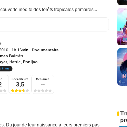
écouverte inédite des forêts tropicales primaires...
s
 2010
|
1h 16min
|
Documentaire
mas Balmès
ayar
,
Hattie
,
Ponijao
s 6 ans
se
Spectateurs
Mes amis
2
3,5
--
Tr
pr
s. Du jour de leur naissance à leurs premiers pas.