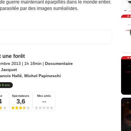
e guerre maintenant éparpillés dans le monde entier.
 parasitée par des images surréalistes.
it une forêt
embre 2013
|
1h 18min
|
Documentaire
 Jacquet
ancis Hallé
,
Michel Papineschi
s 8 ans
se
Spectateurs
Mes amis
4
3,6
--