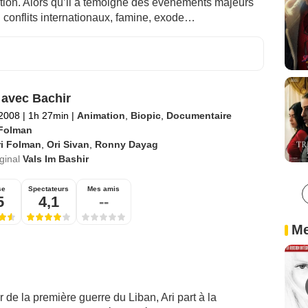
tion. Alors qu’il a témoigné des événements majeurs
: conflits internationaux, famine, exode…
 avec Bachir
 2008
|
1h 27min
|
Animation
,
Biopic
,
Documentaire
 Folman
ri Folman
,
Ori Sivan
,
Ronny Dayag
iginal
Vals Im Bashir
se
Spectateurs
Mes amis
5
4,1
--
Me
 de la première guerre du Liban, Ari part à la