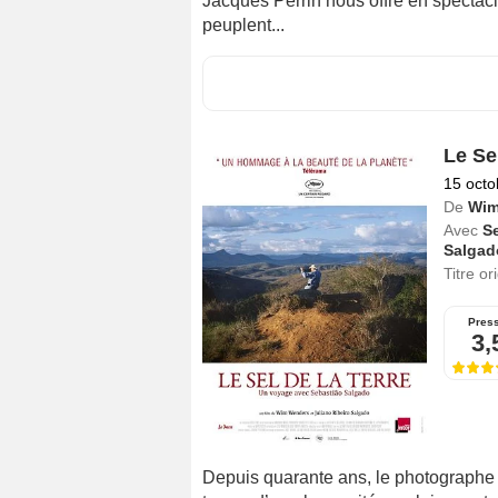
Jacques Perrin nous offre en spectac
peuplent...
Le Sel
15 octo
De
Wim
Avec
S
Salgad
Titre or
Pres
3,
Depuis quarante ans, le photographe 