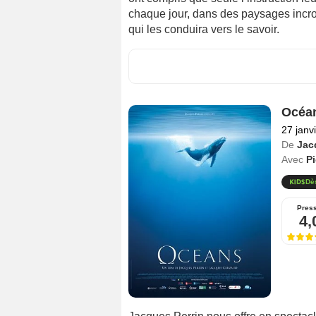
chaque jour, dans des paysages incroy
qui les conduira vers le savoir.
Océa
27 janv
De
Jac
Avec
P
Dè
Pres
4,