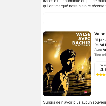
traces d’une humanité en pleine muta
qui ont marqué notre histoire récente 
Valse
25 juin
De
Ari
Avec
A
Titre or
Pres
4,
Surpris de n'avoir plus aucun souvenir