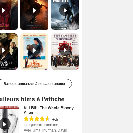
Le Triangle d'or Bande-annonce VF
Les Matins merveilleux Bande-annonce VF
De la Comédie-Française Teaser VF
Bandes-annonces à ne pas manquer
illeurs films à l'affiche
Kill Bill: The Whole Bloody
Affair
4,6
De Quentin Tarantino
Avec Uma Thurman, David