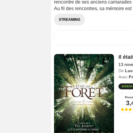
rencontre de ses anciens camarades d
Au fil des rencontres, sa mémoire est
STREAMING
Il éta
13 nov
De
Luc
Avec
Fr
Dè
Pres
3,