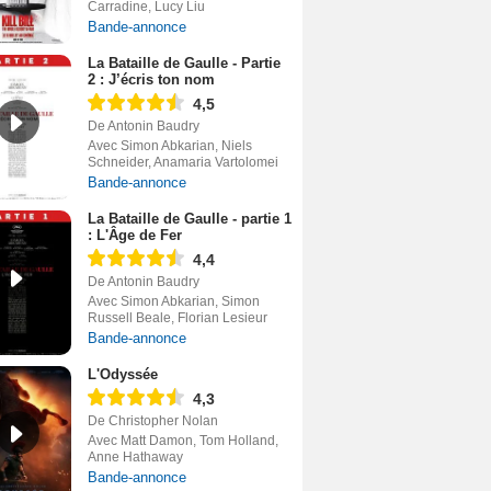
Carradine, Lucy Liu
Bande-annonce
La Bataille de Gaulle - Partie
2 : J’écris ton nom
4,5
De Antonin Baudry
Avec Simon Abkarian, Niels
Schneider, Anamaria Vartolomei
Bande-annonce
La Bataille de Gaulle - partie 1
: L'Âge de Fer
4,4
De Antonin Baudry
Avec Simon Abkarian, Simon
Russell Beale, Florian Lesieur
Bande-annonce
L'Odyssée
4,3
De Christopher Nolan
Avec Matt Damon, Tom Holland,
Anne Hathaway
Bande-annonce