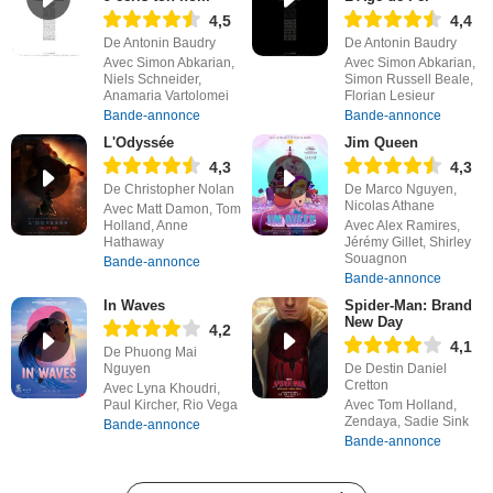
4,5
4,4
De Antonin Baudry
De Antonin Baudry
Avec Simon Abkarian,
Avec Simon Abkarian,
Niels Schneider,
Simon Russell Beale,
Anamaria Vartolomei
Florian Lesieur
Bande-annonce
Bande-annonce
L'Odyssée
Jim Queen
4,3
4,3
De Christopher Nolan
De Marco Nguyen,
Nicolas Athane
Avec Matt Damon, Tom
Holland, Anne
Avec Alex Ramires,
Hathaway
Jérémy Gillet, Shirley
Souagnon
Bande-annonce
Bande-annonce
In Waves
Spider-Man: Brand
New Day
4,2
4,1
De Phuong Mai
Nguyen
De Destin Daniel
Cretton
Avec Lyna Khoudri,
Paul Kircher, Rio Vega
Avec Tom Holland,
Zendaya, Sadie Sink
Bande-annonce
Bande-annonce