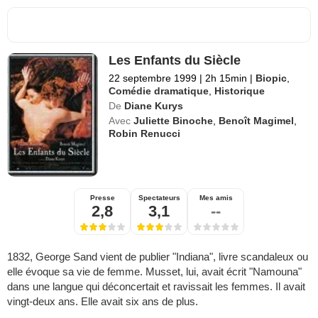
Les Enfants du Siècle
22 septembre 1999
|
2h 15min
|
Biopic
,
Comédie dramatique
,
Historique
De
Diane Kurys
Avec
Juliette Binoche
,
Benoît Magimel
,
Robin Renucci
Presse
Spectateurs
Mes amis
2,8
3,1
--
1832, George Sand vient de publier "Indiana", livre scandaleux ou
elle évoque sa vie de femme. Musset, lui, avait écrit "Namouna"
dans une langue qui déconcertait et ravissait les femmes. Il avait
vingt-deux ans. Elle avait six ans de plus.