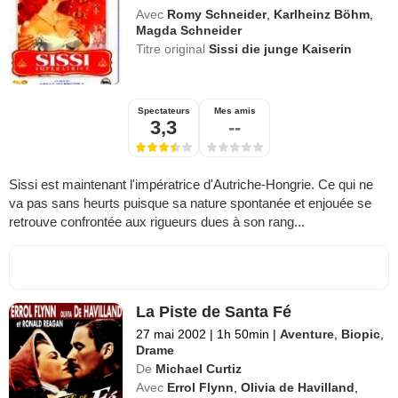
Avec
Romy Schneider
,
Karlheinz Böhm
,
Magda Schneider
Titre original
Sissi die junge Kaiserin
Spectateurs
Mes amis
3,3
--
Sissi est maintenant l'impératrice d'Autriche-Hongrie. Ce qui ne
va pas sans heurts puisque sa nature spontanée et enjouée se
retrouve confrontée aux rigueurs dues à son rang...
La Piste de Santa Fé
27 mai 2002
|
1h 50min
|
Aventure
,
Biopic
,
Drame
De
Michael Curtiz
Avec
Errol Flynn
,
Olivia de Havilland
,