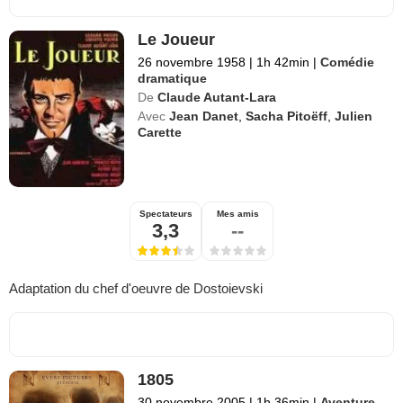
Le Joueur
26 novembre 1958
|
1h 42min
|
Comédie
dramatique
De
Claude Autant-Lara
Avec
Jean Danet
,
Sacha Pitoëff
,
Julien
Carette
Spectateurs
Mes amis
3,3
--
Adaptation du chef d'oeuvre de Dostoievski
1805
30 novembre 2005
|
1h 36min
|
Aventure
,