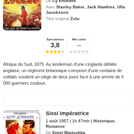
De
Cy Endfield
Avec
Stanley Baker
,
Jack Hawkins
,
Ulla
Jacobsson
Titre original
Zulu
Spectateurs
Mes amis
3,8
--
Afrique du Sud, 1879. Au lendemain d’une cinglante défaite
anglaise, un régiment britannique composé d’une centaine de
soldats soutient un siège de deux jours face à une armée de 4
000 guerriers zoulous.
Sissi impératrice
1 août 1957
|
1h 47min
|
Historique
,
Romance
De
Ernst Marischka