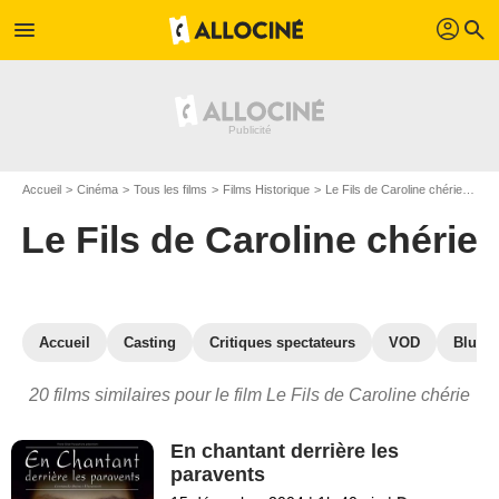
profil
menu
search
Accueil
Cinéma
Tous les films
Films Historique
Le Fils de Caroline chérie
Les 
Le Fils de Caroline chérie
Accueil
Casting
Critiques spectateurs
VOD
Blu-Ra
20 films similaires pour le film Le Fils de Caroline chérie
En chantant derrière les
paravents