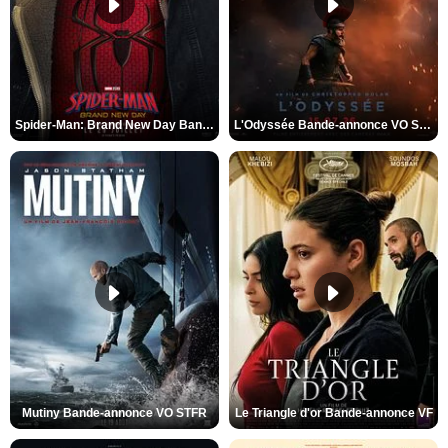
Spider-Man: Brand New Day Bande-annonce VO STFR
L'Odyssée Bande-annonce VO STFR
Mutiny Bande-annonce VO STFR
Le Triangle d'or Bande-annonce VF