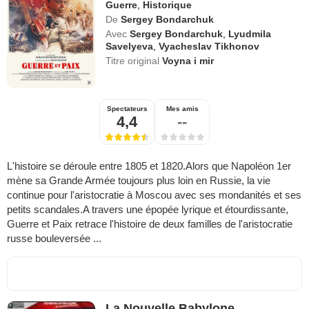
Guerre
,
Historique
De
Sergey Bondarchuk
Avec
Sergey Bondarchuk
,
Lyudmila
Savelyeva
,
Vyacheslav Tikhonov
Titre original
Voyna i mir
Spectateurs
Mes amis
4,4
--
L'histoire se déroule entre 1805 et 1820.Alors que Napoléon 1er
mène sa Grande Armée toujours plus loin en Russie, la vie
continue pour l'aristocratie à Moscou avec ses mondanités et ses
petits scandales.A travers une épopée lyrique et étourdissante,
Guerre et Paix retrace l'histoire de deux familles de l'aristocratie
russe bouleversée ...
La Nouvelle Babylone