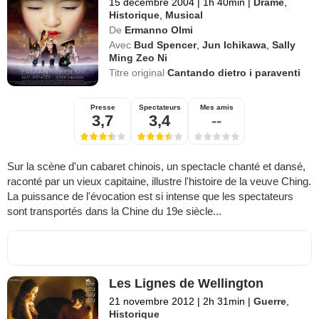
15 décembre 2004
|
1h 40min
|
Drame
,
Historique
,
Musical
De
Ermanno Olmi
Avec
Bud Spencer
,
Jun Ichikawa
,
Sally
Ming Zeo Ni
Titre original
Cantando dietro i paraventi
Presse
Spectateurs
Mes amis
3,7
3,4
--
Sur la scène d'un cabaret chinois, un spectacle chanté et dansé,
raconté par un vieux capitaine, illustre l'histoire de la veuve Ching.
La puissance de l'évocation est si intense que les spectateurs
sont transportés dans la Chine du 19e siècle...
Les Lignes de Wellington
21 novembre 2012
|
2h 31min
|
Guerre
,
Historique