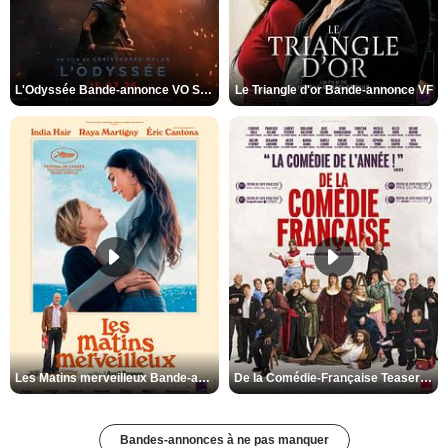
L'Odyssée Bande-annonce VO STFR
Le Triangle d'or Bande-annonce VF
Les Matins merveilleux Bande-annonce VF
De la Comédie-Française Teaser VF
Bandes-annonces à ne pas manquer