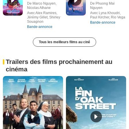
De Marco Nguyen,
De Phuong Mai
Nicolas Athane
Nguyen
Avec Alex Ramires,
Avec Lyna Khoudri,
Jérémy Gillet, Shirley
Paul Kircher, Rio Vega
Souagnon
Bande-annonce
Bande-annonce
Tous les meilleurs films au ciné
Trailers des films prochainement au
cinéma