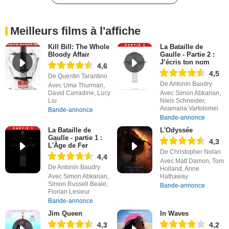
Meilleurs films à l'affiche
Kill Bill: The Whole
La Bataille de
Bloody Affair
Gaulle - Partie 2 :
J’écris ton nom
4,6
4,5
De Quentin Tarantino
De Antonin Baudry
Avec Uma Thurman,
David Carradine, Lucy
Avec Simon Abkarian,
Liu
Niels Schneider,
Anamaria Vartolomei
Bande-annonce
Bande-annonce
La Bataille de
L'Odyssée
Gaulle - partie 1 :
4,3
L'Âge de Fer
De Christopher Nolan
4,4
Avec Matt Damon, Tom
De Antonin Baudry
Holland, Anne
Avec Simon Abkarian,
Hathaway
Simon Russell Beale,
Bande-annonce
Florian Lesieur
Bande-annonce
Jim Queen
In Waves
4,3
4,2