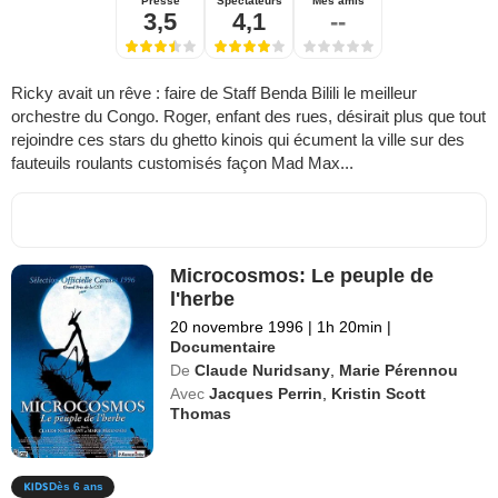
Presse
Spectateurs
Mes amis
3,5
4,1
--
Ricky avait un rêve : faire de Staff Benda Bilili le meilleur
orchestre du Congo. Roger, enfant des rues, désirait plus que tout
rejoindre ces stars du ghetto kinois qui écument la ville sur des
fauteuils roulants customisés façon Mad Max...
Microcosmos: Le peuple de
l'herbe
20 novembre 1996
|
1h 20min
|
Documentaire
De
Claude Nuridsany
,
Marie Pérennou
Avec
Jacques Perrin
,
Kristin Scott
Thomas
Dès 6 ans