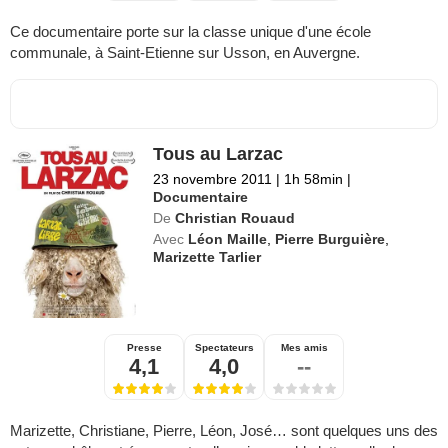
Ce documentaire porte sur la classe unique d'une école
communale, à Saint-Etienne sur Usson, en Auvergne.
Tous au Larzac
23 novembre 2011
|
1h 58min
|
Documentaire
De
Christian Rouaud
Avec
Léon Maille
,
Pierre Burguière
,
Marizette Tarlier
Presse
Spectateurs
Mes amis
4,1
4,0
--
Marizette, Christiane, Pierre, Léon, José… sont quelques uns des