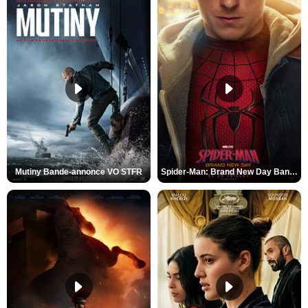
Mutiny Bande-annonce VO STFR
Spider-Man: Brand New Day Bande-annonce VO STFR