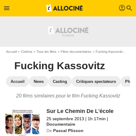
profil
menu
search
Accueil
Cinéma
Tous les films
Films documentaires
Fucking Kassovitz
Les f
Fucking Kassovitz
Accueil
News
Casting
Critiques spectateurs
Phot
20 films similaires pour le film Fucking Kassovitz
Sur Le Chemin De L'école
25 septembre 2013
|
1h 17min
|
Documentaire
De
Pascal Plisson