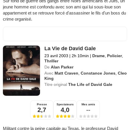
Sur fond de guerre des gangs entre Noirs américains et Juifs, un
jeune homme est confondu avec son ami qui lui sous-loue son
appartement et se retrouve forcé d'assassiner le fils d'un boss du
crime organisé.
La Vie de David Gale
23 avril 2003
|
2h 10min
|
Drame
,
Policier
,
Thriller
De
Alan Parker
Avec
Matt Craven
,
Constance Jones
,
Cleo
King
Titre original
The Life of David Gale
Presse
Spectateurs
Mes amis
2,7
4,0
--
Militant contre la peine capitale au Texas, le professeur David