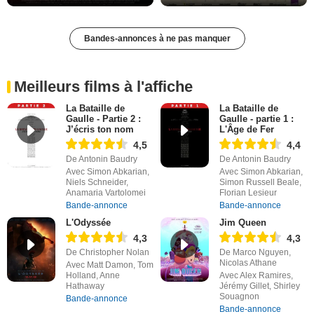
Bandes-annonces à ne pas manquer
Meilleurs films à l'affiche
La Bataille de
La Bataille de
Gaulle - Partie 2 :
Gaulle - partie 1 :
J’écris ton nom
L'Âge de Fer
4,5
4,4
De Antonin Baudry
De Antonin Baudry
Avec Simon Abkarian,
Avec Simon Abkarian,
Niels Schneider,
Simon Russell Beale,
Anamaria Vartolomei
Florian Lesieur
Bande-annonce
Bande-annonce
L'Odyssée
Jim Queen
4,3
4,3
De Christopher Nolan
De Marco Nguyen,
Nicolas Athane
Avec Matt Damon, Tom
Holland, Anne
Avec Alex Ramires,
Hathaway
Jérémy Gillet, Shirley
Souagnon
Bande-annonce
Bande-annonce