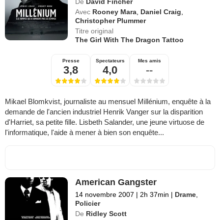
De
David Fincher
Avec
Rooney Mara
,
Daniel Craig
,
Christopher Plummer
Titre original
The Girl With The Dragon Tattoo
Presse
Spectateurs
Mes amis
3,8
4,0
--
Mikael Blomkvist, journaliste au mensuel Millénium, enquête à la
demande de l'ancien industriel Henrik Vanger sur la disparition
d'Harriet, sa petite fille. Lisbeth Salander, une jeune virtuose de
l'informatique, l'aide à mener à bien son enquête...
American Gangster
14 novembre 2007
|
2h 37min
|
Drame
,
Policier
De
Ridley Scott