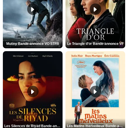
Mutiny Bande-annonce VO STFR
Le Triangle d'or Bande-annonce VF
Les Silences de Riyad Bande-annonce VO STFR
Les Matins merveilleux Bande-annonce VF