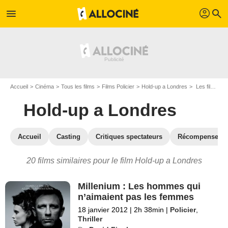
profil
menu
search
Accueil
Cinéma
Tous les films
Films Policier
Hold-up a Londres
Les films similaires à "Hold-up a Londres"
Hold-up a Londres
Accueil
Casting
Critiques spectateurs
Récompenses
20 films similaires pour le film Hold-up a Londres
Millenium : Les hommes qui
n’aimaient pas les femmes
18 janvier 2012
|
2h 38min
|
Policier
,
Thriller