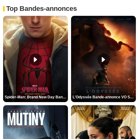
Top Bandes-annonces
Spider-Man: Brand New Day Bande-annonce VO STFR
L'Odyssée Bande-annonce VO STFR