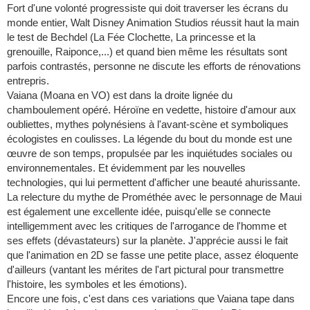
Fort d'une volonté progressiste qui doit traverser les écrans du
monde entier, Walt Disney Animation Studios réussit haut la main
le test de Bechdel (La Fée Clochette, La princesse et la
grenouille, Raiponce,...) et quand bien même les résultats sont
parfois contrastés, personne ne discute les efforts de rénovations
entrepris.
Vaiana (Moana en VO) est dans la droite lignée du
chamboulement opéré. Héroïne en vedette, histoire d'amour aux
oubliettes, mythes polynésiens à l'avant-scène et symboliques
écologistes en coulisses. La légende du bout du monde est une
œuvre de son temps, propulsée par les inquiétudes sociales ou
environnementales. Et évidemment par les nouvelles
technologies, qui lui permettent d'afficher une beauté ahurissante.
La relecture du mythe de Prométhée avec le personnage de Maui
est également une excellente idée, puisqu'elle se connecte
intelligemment avec les critiques de l'arrogance de l'homme et
ses effets (dévastateurs) sur la planète. J'apprécie aussi le fait
que l'animation en 2D se fasse une petite place, assez éloquente
d'ailleurs (vantant les mérites de l'art pictural pour transmettre
l'histoire, les symboles et les émotions).
Encore une fois, c'est dans ces variations que Vaiana tape dans