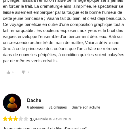
privilégié, laissant l’émotion naître de l’image épique sans jamais
en forcer le trait. La dramaturgie ainsi simplifiée, le spectateur se
laisse aisément embarquer par la fougue et la bonne humeur de
cette jeune princesse ; Vaiana fait du bien, et c’est déjà beaucoup.
Ce voyage bénéficie en outre d’une composition graphique tout à
fait remarquable : les couleurs explosent aux yeux et le bruit des
vagues enveloppe l’ensemble d’un bercement délicieux. Bâti sur
un crescendo orchestré de main de maître, Vaiana délivre une
âme à cette princesse des océans que l’on a hâte de retrouver
dans de nouvelles péripéties, à condition qu’elles soient balayées
par de mêmes vents créatifs.
1
0
Dache
6 abonnés
81 critiques
Suivre son activité
3,0
Publiée le 9 avril 2019
Je ne suis pas un expert du film d'animation*