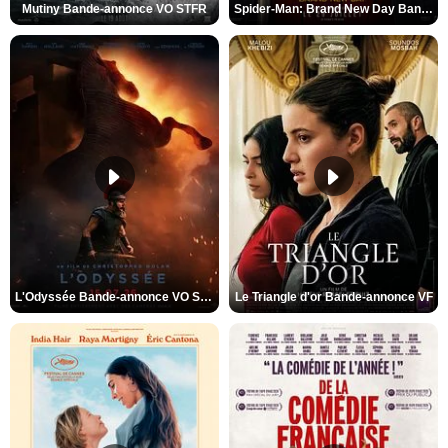
Mutiny Bande-annonce VO STFR
Spider-Man: Brand New Day Bande-annonce VO STFR
L'Odyssée Bande-annonce VO STFR
Le Triangle d'or Bande-annonce VF