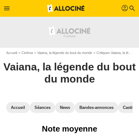
profil
menu
search
Accueil
Cinéma
Vaiana, la légende du bout du monde
Critiques Vaiana, la légende du bout du monde
Vaiana, la légende du bout
du monde
Accueil
Séances
News
Bandes-annonces
Casting
Note moyenne