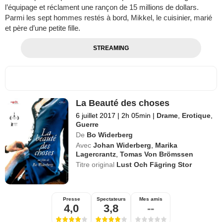
l’équipage et réclament une rançon de 15 millions de dollars.
Parmi les sept hommes restés à bord, Mikkel, le cuisinier, marié
et père d’une petite fille.
STREAMING
La Beauté des choses
6 juillet 2017
|
2h 05min
|
Drame
,
Erotique
,
Guerre
De
Bo Widerberg
Avec
Johan Widerberg
,
Marika
Lagercrantz
,
Tomas Von Brömssen
Titre original
Lust Och Fägring Stor
Presse
Spectateurs
Mes amis
4,0
3,8
--