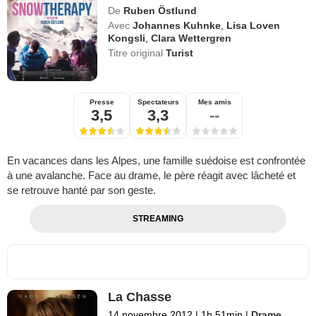
De
Ruben Östlund
Avec
Johannes Kuhnke
,
Lisa Loven
Kongsli
,
Clara Wettergren
Titre original
Turist
Presse
Spectateurs
Mes amis
3,5
3,3
--
En vacances dans les Alpes, une famille suédoise est confrontée
à une avalanche. Face au drame, le père réagit avec lâcheté et
se retrouve hanté par son geste.
STREAMING
La Chasse
14 novembre 2012
|
1h 51min
|
Drame