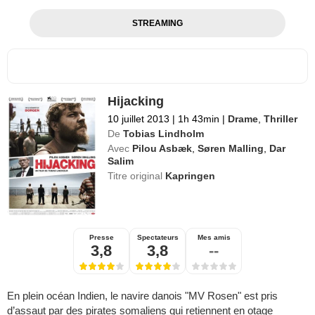
STREAMING
Hijacking
10 juillet 2013
|
1h 43min
|
Drame
,
Thriller
De
Tobias Lindholm
Avec
Pilou Asbæk
,
Søren Malling
,
Dar
Salim
Titre original
Kapringen
Presse
Spectateurs
Mes amis
3,8
3,8
--
En plein océan Indien, le navire danois "MV Rosen" est pris
d’assaut par des pirates somaliens qui retiennent en otage