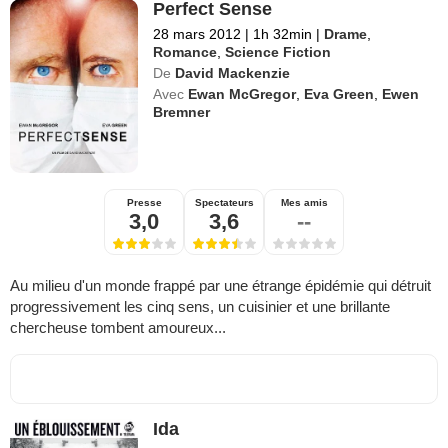
Perfect Sense
28 mars 2012
|
1h 32min
|
Drame
,
Romance
,
Science Fiction
De
David Mackenzie
Avec
Ewan McGregor
,
Eva Green
,
Ewen
Bremner
Presse
Spectateurs
Mes amis
3,0
3,6
--
Au milieu d'un monde frappé par une étrange épidémie qui détruit
progressivement les cinq sens, un cuisinier et une brillante
chercheuse tombent amoureux...
Ida