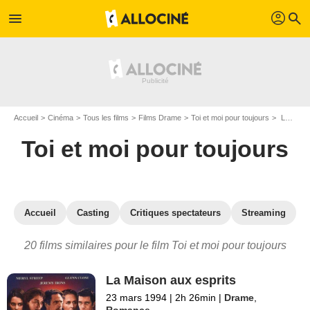
profil
menu
search
Accueil
Cinéma
Tous les films
Films Drame
Toi et moi pour toujours
Les films similaires à "Toi et moi pour toujours"
Toi et moi pour toujours
Accueil
Casting
Critiques spectateurs
Streaming
20 films similaires pour le film Toi et moi pour toujours
La Maison aux esprits
23 mars 1994
|
2h 26min
|
Drame
,