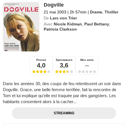
Dogville
21 mai 2003
|
2h 57min
|
Drame
,
Thriller
De
Lars von Trier
Avec
Nicole Kidman
,
Paul Bettany
,
Patricia Clarkson
Presse
Spectateurs
Mes amis
4,0
3,6
--
Dans les années 30, des coups de feu retentissent un soir dans
Dogville. Grace, une belle femme terrifiée, fait la rencontre de
Tom et lui explique qu'elle est traquée par des gangsters. Les
habitants consentent alors à la cacher...
STREAMING