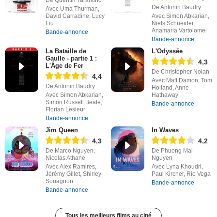
De Antonin Baudry
Avec Uma Thurman,
David Carradine, Lucy
Avec Simon Abkarian,
Liu
Niels Schneider,
Anamaria Vartolomei
Bande-annonce
Bande-annonce
La Bataille de
L'Odyssée
Gaulle - partie 1 :
4,3
L'Âge de Fer
De Christopher Nolan
4,4
Avec Matt Damon, Tom
De Antonin Baudry
Holland, Anne
Avec Simon Abkarian,
Hathaway
Simon Russell Beale,
Bande-annonce
Florian Lesieur
Bande-annonce
Jim Queen
In Waves
4,3
4,2
De Marco Nguyen,
De Phuong Mai
Nicolas Athane
Nguyen
Avec Alex Ramires,
Avec Lyna Khoudri,
Jérémy Gillet, Shirley
Paul Kircher, Rio Vega
Souagnon
Bande-annonce
Bande-annonce
Tous les meilleurs films au ciné