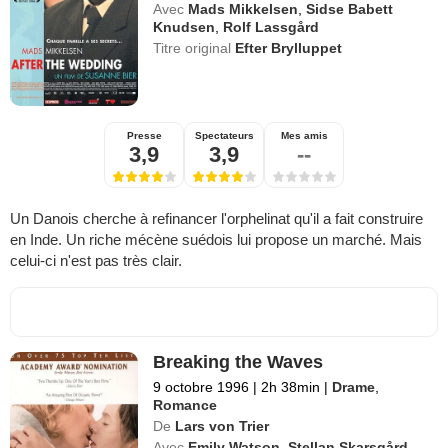
Avec
Mads Mikkelsen
,
Sidse Babett
Knudsen
,
Rolf Lassgård
Titre original
Efter Brylluppet
Presse
Spectateurs
Mes amis
3,9
3,9
--
Un Danois cherche à refinancer l'orphelinat qu'il a fait construire
en Inde. Un riche mécène suédois lui propose un marché. Mais
celui-ci n'est pas très clair.
Breaking the Waves
9 octobre 1996
|
2h 38min
|
Drame
,
Romance
De
Lars von Trier
Avec
Emily Watson
,
Stellan Skarsgård
,