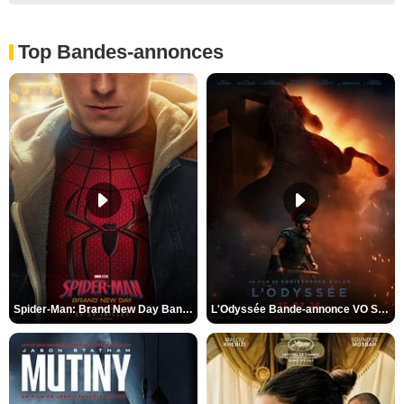
Top Bandes-annonces
Spider-Man: Brand New Day Bande-annonce VO STFR
L'Odyssée Bande-annonce VO STFR