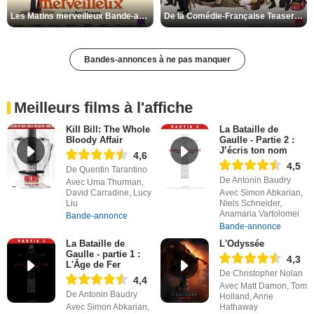
Les Matins merveilleux Bande-annonce VF
De la Comédie-Française Teaser VF
Bandes-annonces à ne pas manquer
Meilleurs films à l'affiche
Kill Bill: The Whole
La Bataille de
Bloody Affair
Gaulle - Partie 2 :
J’écris ton nom
4,6
4,5
De Quentin Tarantino
De Antonin Baudry
Avec Uma Thurman,
David Carradine, Lucy
Avec Simon Abkarian,
Liu
Niels Schneider,
Anamaria Vartolomei
Bande-annonce
Bande-annonce
La Bataille de
L'Odyssée
Gaulle - partie 1 :
4,3
L'Âge de Fer
De Christopher Nolan
4,4
Avec Matt Damon, Tom
De Antonin Baudry
Holland, Anne
Avec Simon Abkarian,
Hathaway