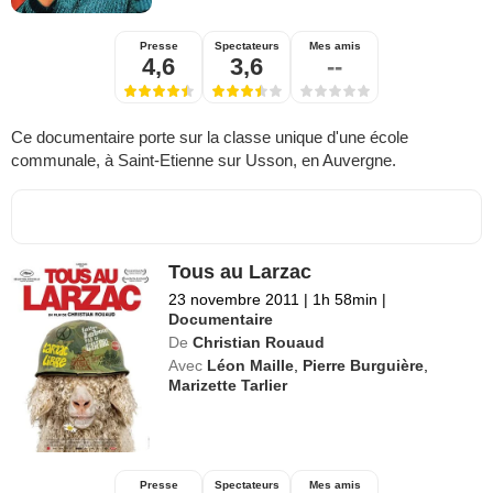
Presse
Spectateurs
Mes amis
4,6
3,6
--
Ce documentaire porte sur la classe unique d'une école
communale, à Saint-Etienne sur Usson, en Auvergne.
Tous au Larzac
23 novembre 2011
|
1h 58min
|
Documentaire
De
Christian Rouaud
Avec
Léon Maille
,
Pierre Burguière
,
Marizette Tarlier
Presse
Spectateurs
Mes amis