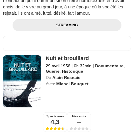
n'ont aucun point commun sinon d'être homosexuels et d'avoir
choisi de le vivre au grand jour, à une époque où la société les
rejetait. Ils ont aimé, lutté, désiré, fait l'amour.
STREAMING
Nuit et brouillard
29 avril 1956
|
0h 32min
|
Documentaire
,
Guerre
,
Historique
De
Alain Resnais
Avec
Michel Bouquet
Spectateurs
Mes amis
4,3
--