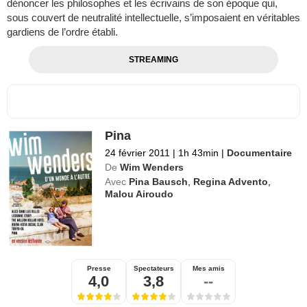
dénoncer les philosophes et les écrivains de son époque qui,
sous couvert de neutralité intellectuelle, s’imposaient en véritables
gardiens de l’ordre établi.
STREAMING
Pina
24 février 2011
|
1h 43min
|
Documentaire
De
Wim Wenders
Avec
Pina Bausch
,
Regina Advento
,
Malou Airoudo
Presse
Spectateurs
Mes amis
4,0
3,8
--