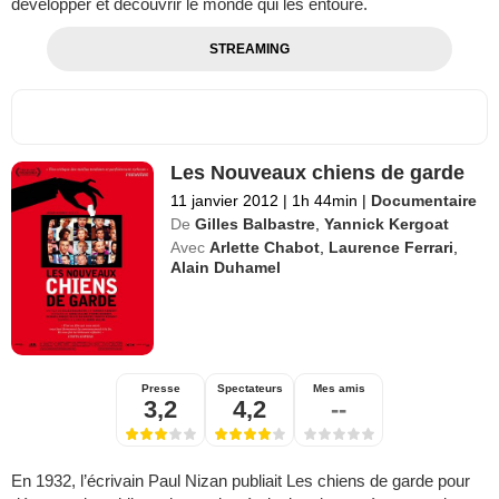
développer et découvrir le monde qui les entoure.
STREAMING
Les Nouveaux chiens de garde
11 janvier 2012
|
1h 44min
|
Documentaire
De
Gilles Balbastre
,
Yannick Kergoat
Avec
Arlette Chabot
,
Laurence Ferrari
,
Alain Duhamel
Presse
Spectateurs
Mes amis
3,2
4,2
--
En 1932, l’écrivain Paul Nizan publiait Les chiens de garde pour