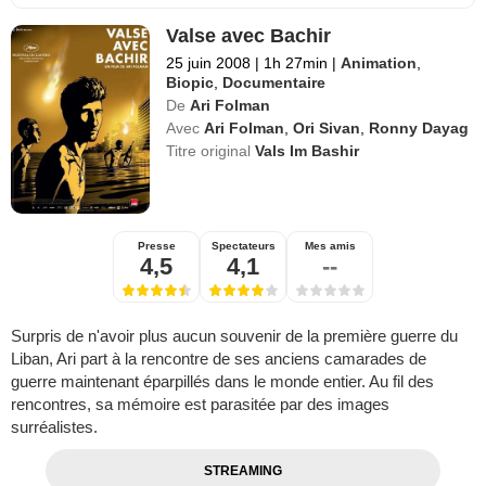
Valse avec Bachir
25 juin 2008
|
1h 27min
|
Animation
,
Biopic
,
Documentaire
De
Ari Folman
Avec
Ari Folman
,
Ori Sivan
,
Ronny Dayag
Titre original
Vals Im Bashir
Presse
Spectateurs
Mes amis
4,5
4,1
--
Surpris de n'avoir plus aucun souvenir de la première guerre du
Liban, Ari part à la rencontre de ses anciens camarades de
guerre maintenant éparpillés dans le monde entier. Au fil des
rencontres, sa mémoire est parasitée par des images
surréalistes.
STREAMING