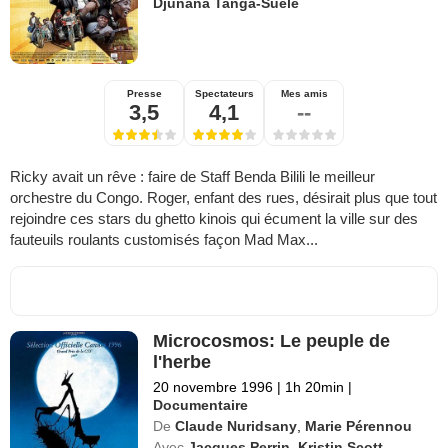
Djunana Tanga-Suele
Presse
Spectateurs
Mes amis
3,5
4,1
--
Ricky avait un rêve : faire de Staff Benda Bilili le meilleur
orchestre du Congo. Roger, enfant des rues, désirait plus que tout
rejoindre ces stars du ghetto kinois qui écument la ville sur des
fauteuils roulants customisés façon Mad Max...
Microcosmos: Le peuple de
l'herbe
20 novembre 1996
|
1h 20min
|
Documentaire
De
Claude Nuridsany
,
Marie Pérennou
Avec
Jacques Perrin
,
Kristin Scott