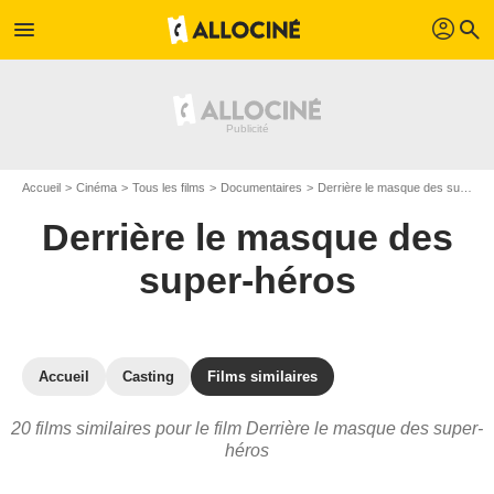
profil
menu
search
Accueil
Cinéma
Tous les films
Documentaires
Derrière le masque des super-héros
Derrière le masque des
super-héros
Accueil
Casting
Films similaires
20 films similaires pour le film Derrière le masque des super-
héros