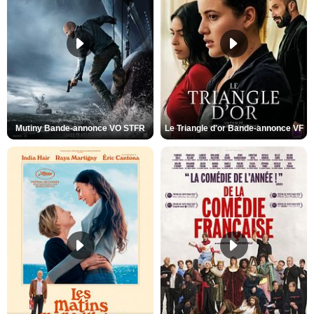
Mutiny Bande-annonce VO STFR
Le Triangle d'or Bande-annonce VF