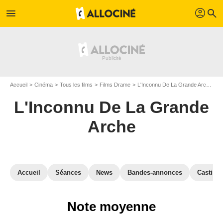
profil
menu
search
Accueil
Cinéma
Tous les films
Films Drame
L'Inconnu De La Grande Arche
A
L'Inconnu De La Grande
Arche
Accueil
Séances
News
Bandes-annonces
Casting
Note moyenne