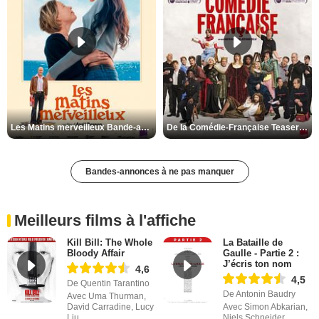
Les Matins merveilleux Bande-annonce VF
De la Comédie-Française Teaser VF
Bandes-annonces à ne pas manquer
Meilleurs films à l'affiche
Kill Bill: The Whole
La Bataille de
Bloody Affair
Gaulle - Partie 2 :
J’écris ton nom
4,6
4,5
De Quentin Tarantino
De Antonin Baudry
Avec Uma Thurman,
David Carradine, Lucy
Avec Simon Abkarian,
Liu
Niels Schneider,