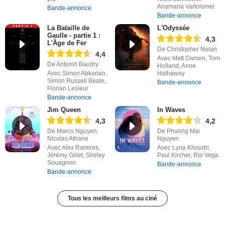
Anamaria Vartolomei
Bande-annonce
Bande-annonce
La Bataille de
L'Odyssée
Gaulle - partie 1 :
4,3
L'Âge de Fer
De Christopher Nolan
4,4
Avec Matt Damon, Tom
De Antonin Baudry
Holland, Anne
Avec Simon Abkarian,
Hathaway
Simon Russell Beale,
Bande-annonce
Florian Lesieur
Bande-annonce
Jim Queen
In Waves
4,3
4,2
De Marco Nguyen,
De Phuong Mai
Nicolas Athane
Nguyen
Avec Alex Ramires,
Avec Lyna Khoudri,
Jérémy Gillet, Shirley
Paul Kircher, Rio Vega
Souagnon
Bande-annonce
Bande-annonce
Tous les meilleurs films au ciné