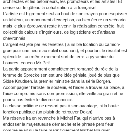
architectes et les bétonneurs, les promoteurs et les artistes! Et
cerise sur le gâteau la cohabitation à la française!
L'artiste est bigrement seul au bout de son crayon pour esquisser
un tableau, un monument d'exception, ou bien écrire un scénario
mais le plus éprouvant reste à venir, la réalisation concrète, fruit
collectif de calculs d'ingénieurs, de logisticiens et d'artisans
chevronnés.
L'argent est jeté par les fenêtres (la risible location du camion-
grue pour une heure au soleil couchant), et pourtant le résultat est
splendide - au même moment sort de terre la pyramide du
Louvres, coucou Mr Pei!
La partie apparemment complètement romancé du rôle de la
femme de Spreckelsen est une idée géniale, joué de plus que
Sidse Knudsen, la premier ministre dans la série Borgen.
Accompagner l'artiste, le soutenir, et l'aider à trouver sa place, à
l'aide compromis sans compromission, elle veille au grain et ne
pourra pas éviter le divorce annoncé.
La classe politique ne ressort pas à son avantage, ni la haute
fonction publique (un plaisir de retrouver Dolan).
Ma réserve ira en revanche à Michel Fau qui n'arrive pas à
endosser la majestueuse démarche et le phrasé persifleur
comme avait su le faire magnifiquement Michel Bouquet.