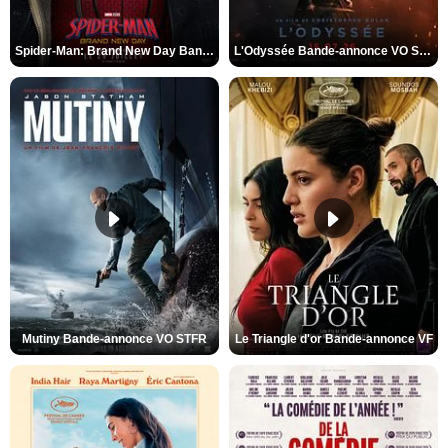
Spider-Man: Brand New Day Bande-annonce VO STFR
L'Odyssée Bande-annonce VO STFR
Mutiny Bande-annonce VO STFR
Le Triangle d'or Bande-annonce VF