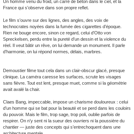
Un homme venu du froid, un carré de béton dans le ciel, et la
France qui s’observe dans son propre reflet.
Le film s’ouvre sur des lignes, des angles, des voix de
technocrates noyées dans la fumée des cigarettes d’époque.
Rien ne bouge encore, sinon ce regard, celui d’Otto von
Spreckelsen, perdu entre la pureté d’un dessin et la violence du
réel. Il veut bâtir un rêve, on lui demande un monument. Il parle
d’harmonie, on lui répond normes, délais, marbres.
Demoustier filme tout cela dans un clair-obscur glacé, presque
clinique. La caméra caresse les surfaces, scrute les visages
sans fièvre. Tout est lent, presque muet, comme si la géométrie
avait avalé la chair.
Claes Bang, impeccable, impose un charisme douloureux : celui
d’un homme qui se bat pour la beauté et se perd dans les couloirs
du pouvoir. Mais le film, trop sage, trop poli, oublie parfois de
respirer. On n’y sent ni la sueur des ouvriers ni la poussière du
chantier — juste des concepts qui s’entrechoquent dans une
architecture mentale.