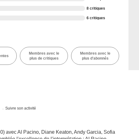
8 critiques
6 critiques
Membres avec le
Membres avec le
entes
plus de critiques
plus d'abonnés
s
Suivre son activité
0) avec Al Pacino, Diane Keaton, Andy Garcia, Sofia
mblée l'excellence de l'interprétation : Al Pacino