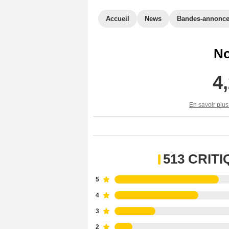
Accueil
News
Bandes-annonc
No
4
En savoir plus
513 CRIT
5
4
3
2