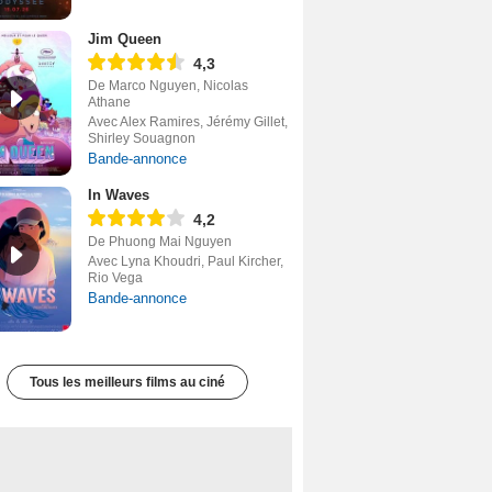
Jim Queen
4,3
De Marco Nguyen, Nicolas
Athane
Avec Alex Ramires, Jérémy Gillet,
Shirley Souagnon
Bande-annonce
In Waves
4,2
De Phuong Mai Nguyen
Avec Lyna Khoudri, Paul Kircher,
Rio Vega
Bande-annonce
Tous les meilleurs films au ciné