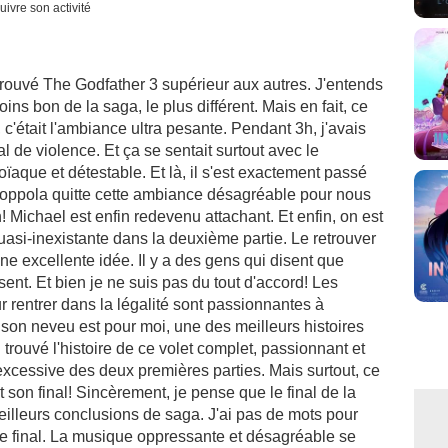
uivre son activité
i trouvé The Godfather 3 supérieur aux autres. J'entends
ins bon de la saga, le plus différent. Mais en fait, ce
 c'était l'ambiance ultra pesante. Pendant 3h, j'avais
al de violence. Et ça se sentait surtout avec le
aque et détestable. Et là, il s'est exactement passé
Coppola quitte cette ambiance désagréable pour nous
! Michael est enfin redevenu attachant. Et enfin, on est
asi-inexistante dans la deuxième partie. Le retrouver
ne excellente idée. Il y a des gens qui disent que
ssent. Et bien je ne suis pas du tout d'accord! Les
 rentrer dans la légalité sont passionnantes à
t son neveu est pour moi, une des meilleurs histoires
trouvé l'histoire de ce volet complet, passionnant et
excessive des deux premières parties. Mais surtout, ce
st son final! Sincèrement, je pense que le final de la
meilleurs conclusions de saga. J'ai pas de mots pour
 ce final. La musique oppressante et désagréable se