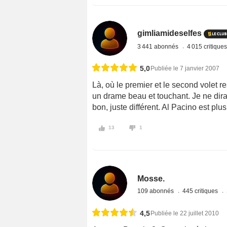
gimliamideselfes
3 441 abonnés
4 015 critique
5,0
Publiée le 7 janvier 2007
Là, où le premier et le second volet re
un drame beau et touchant. Je ne dirai
bon, juste différent. Al Pacino est plu
13
1
Mosse.
109 abonnés
445 critiques
4,5
Publiée le 22 juillet 2010