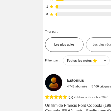
1
0
Trier par :
Les plus utiles
Les plus réc
Filtrer par :
Toutes les notes
Estonius
4 743 abonnés
5 466 critique
5,0
Publiée le 4 octobre 2020
Un film de Francis Ford Coppola (199
Coppola, Eli Wallach... Soulignons d'e