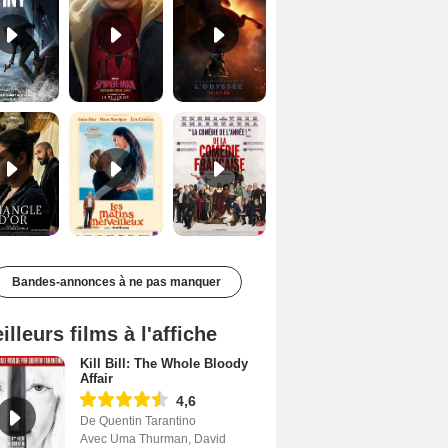
Le Triangle d'or Bande-annonce VF
Les Matins merveilleux Bande-annonce VF
De la Comédie-Française Teaser VF
Bandes-annonces à ne pas manquer
illeurs films à l'affiche
Kill Bill: The Whole Bloody
Affair
4,6
De Quentin Tarantino
Avec Uma Thurman, David