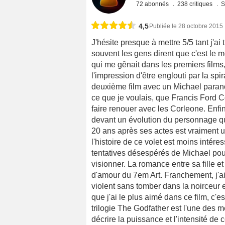
72 abonnés
238 critiques
S
4,5
Publiée le 28 octobre 2015
J'hésite presque à mettre 5/5 tant j'a
souvent les gens dirent que c'est le mo
qui me gênait dans les premiers films,
l'impression d'être englouti par la spir
deuxième film avec un Michael paranoï
ce que je voulais, que Francis Ford 
faire renouer avec les Corleone. Enfin
devant un évolution du personnage qu
20 ans après ses actes est vraiment u
l'histoire de ce volet est moins intére
tentatives désespérés de Michael pour
visionner. La romance entre sa fille e
d'amour du 7em Art. Franchement, j'ai 
violent sans tomber dans la noirceur 
que j'ai le plus aimé dans ce film, c'e
trilogie The Godfather est l'une des 
décrire la puissance et l'intensité de