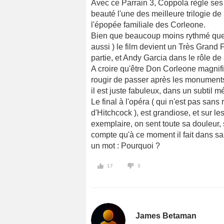
Avec ce Parrain 3, Coppola règle ses 
beauté l'une des meilleure trilogie de
l'épopée familiale des Corleone.
Bien que beaucoup moins rythmé que l
aussi ) le film devient un Très Grand
partie, et Andy Garcia dans le rôle de 
A croire qu'être Don Corleone magnifi
rougir de passer après les monuments
il est juste fabuleux, dans un subtil m
Le final à l'opéra ( qui n'est pas san
d'Hitchcock ), est grandiose, et sur le
exemplaire, on sent toute sa douleur, 
compte qu'à ce moment il fait dans sa
un mot : Pourquoi ?
17
3
James Betaman