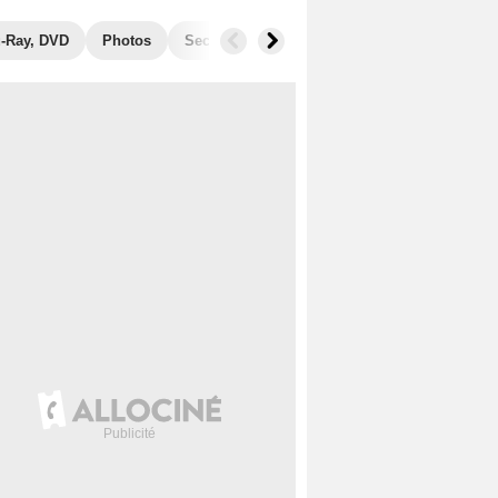
u-Ray, DVD
Photos
Secrets de tournage
Récompenses
F