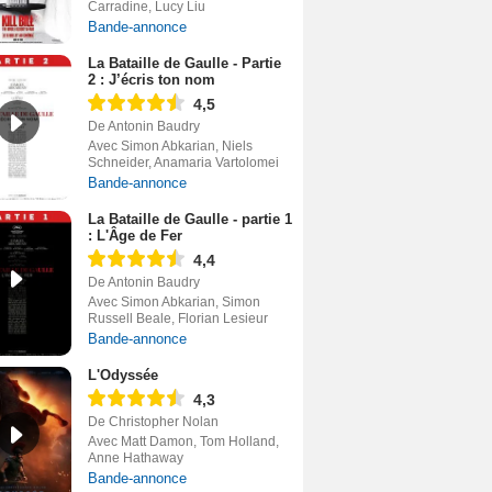
Carradine, Lucy Liu
Bande-annonce
La Bataille de Gaulle - Partie
2 : J’écris ton nom
4,5
De Antonin Baudry
Avec Simon Abkarian, Niels
Schneider, Anamaria Vartolomei
Bande-annonce
La Bataille de Gaulle - partie 1
: L'Âge de Fer
4,4
De Antonin Baudry
Avec Simon Abkarian, Simon
Russell Beale, Florian Lesieur
Bande-annonce
L'Odyssée
4,3
De Christopher Nolan
Avec Matt Damon, Tom Holland,
Anne Hathaway
Bande-annonce