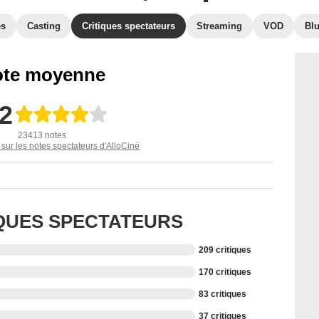
es
Casting
Critiques spectateurs
Streaming
VOD
Bl
te moyenne
,2
23413 notes
 sur les notes spectateurs d'AlloCiné
IQUES SPECTATEURS
209 critiques
170 critiques
83 critiques
37 critiques