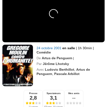
24 octobre 2001
en salle
|
1h 30min
|
Comédie
De
Artus de Penguern
|
Par
Jérôme Lhotsky
Avec
Ludovic Berthillot
,
Artus de
Penguern
,
Pascale Arbillot
Presse
Spectateurs
Mes amis
2,8
3,1
--
12 critiques
879 notes, 110 critiques