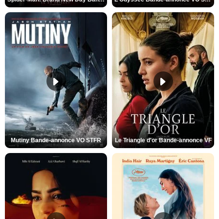
Mutiny Bande-annonce VO STFR
Le Triangle d'or Bande-annonce VF