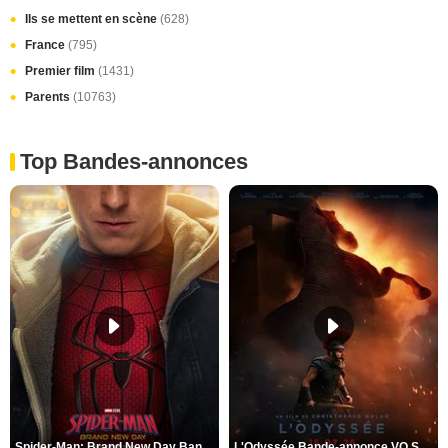
Ils se mettent en scène
(628)
France
(795)
Premier film
(1431)
Parents
(10763)
Top Bandes-annonces
Spider-Man: Brand New Day Bande-annonce VO STFR
L'Odyssée Bande-annonce VO STFR