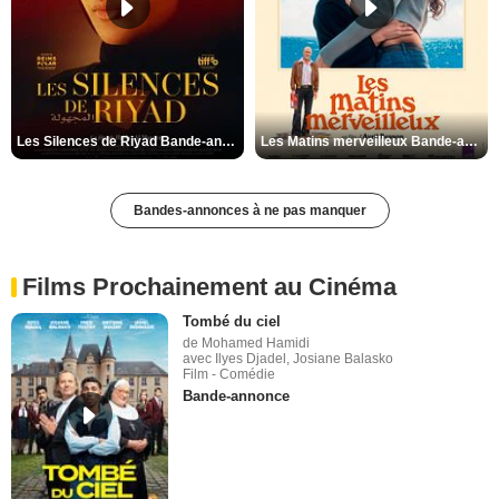
Les Silences de Riyad Bande-annonce VO STFR
Les Matins merveilleux Bande-annonce VF
Bandes-annonces à ne pas manquer
Films Prochainement au Cinéma
Tombé du ciel
de Mohamed Hamidi
avec Ilyes Djadel, Josiane Balasko
Film - Comédie
Bande-annonce