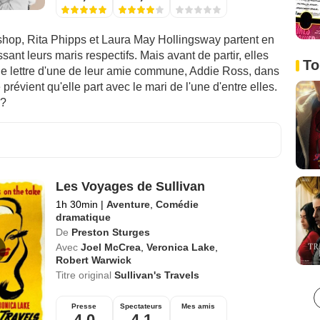
hop, Rita Phipps et Laura May Hollingsway partent en
ssant leurs maris respectifs. Mais avant de partir, elles
To
ne lettre d'une de leur amie commune, Addie Ross, dans
 prévient qu'elle part avec le mari de l'une d'entre elles.
 ?
Les Voyages de Sullivan
1h 30min
|
Aventure
,
Comédie
dramatique
De
Preston Sturges
Avec
Joel McCrea
,
Veronica Lake
,
Robert Warwick
Titre original
Sullivan's Travels
Presse
Spectateurs
Mes amis
4,0
4,1
--