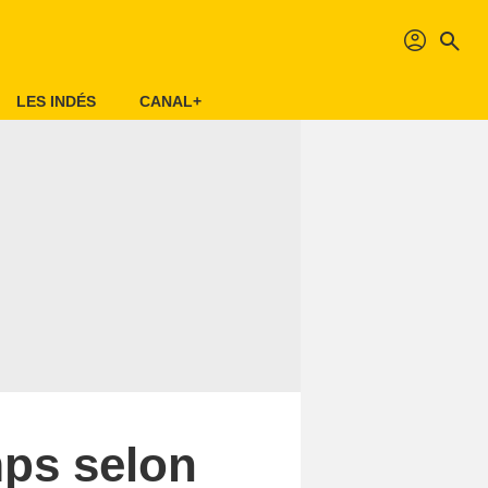
profil
search
LES INDÉS
CANAL+
mps selon