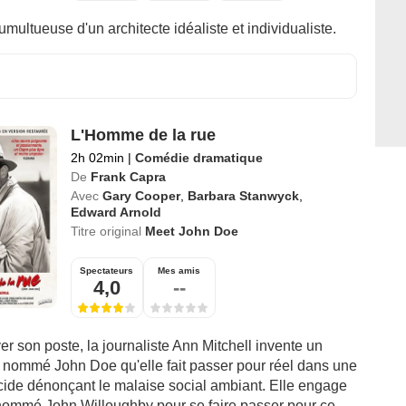
tumultueuse d'un architecte idéaliste et individualiste.
L'Homme de la rue
2h 02min
|
Comédie dramatique
De
Frank Capra
Avec
Gary Cooper
,
Barbara Stanwyck
,
Edward Arnold
Titre original
Meet John Doe
Spectateurs
Mes amis
4,0
--
er son poste, la journaliste Ann Mitchell invente un
nommé John Doe qu'elle fait passer pour réel dans une
icide dénonçant le malaise social ambiant. Elle engage
nommé John Willoughby pour se faire passer pour ce