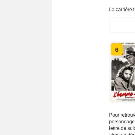
La carrière 
6
Pour retrouv
personnage 
lettre de su
alors un dé