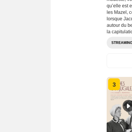
qu’elle est 
les Mazel, 
lorsque Jacq
autour du b
la capitula
STREAMIN
3