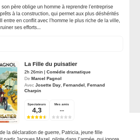
 son père oblige un homme à reprendre l'entreprise
 prêts à la construction, qui permet aux plus déshérités
Il entre en conflit avec l'homme le plus riche de la ville,
ruiner ses efforts...
La Fille du puisatier
2h 26min
|
Comédie dramatique
De
Marcel Pagnol
Avec
Josette Day
,
Fernandel
,
Fernand
Charpin
Spectateurs
Mes amis
4,3
--
 la déclaration de guerre, Patricia, jeune fille
t partir Jacques Mazel, pilote dans l’armée, qui ignore