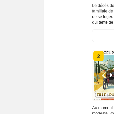
Le décès de
familiale de
de se loger. 
qui tente de 
2
Au moment de
modeste, voi