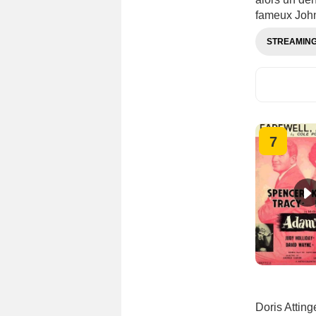
fameux John 
STREAMIN
7
Doris Atting