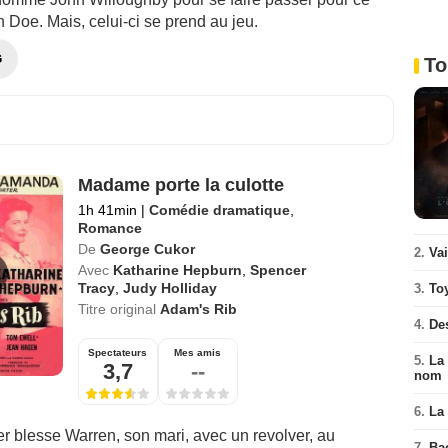
Doe. Mais, celui-ci se prend au jeu.
G
To
Madame porte la culotte
1h 41min
|
Comédie dramatique
,
Romance
De
George Cukor
2.
Va
Avec
Katharine Hepburn
,
Spencer
Tracy
,
Judy Holliday
3.
To
Titre original
Adam's Rib
4.
De
Spectateurs
Mes amis
5.
La 
3,7
--
nom
6.
La 
er blesse Warren, son mari, avec un revolver, au
7.
Ba