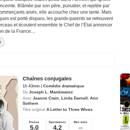
enceinte. Blâmée par son père, puisatier, et rejetée par
commerçants aisés, elle accouche chez une tante. Mais
ues est porté disparu, les grands-parents se retrouvent
erceau et écoutent ensemble le Chef de l’État annoncer
tion de la France…
G
Chaînes conjugales
1h 43min
|
Comédie dramatique
De
Joseph L. Mankiewicz
Avec
Jeanne Crain
,
Linda Darnell
,
Ann
Sothern
Titre original
A Letter to Three Wives
Presse
Spectateurs
Mes amis
5,0
4,2
--