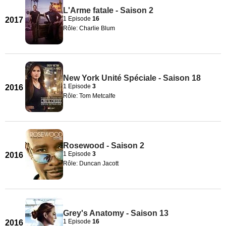
L'Arme fatale - Saison 2
1 Episode
16
2017
Rôle: Charlie Blum
New York Unité Spéciale - Saison 18
1 Episode
3
2016
Rôle: Tom Metcalfe
Rosewood - Saison 2
1 Episode
3
2016
Rôle: Duncan Jacott
Grey's Anatomy - Saison 13
1 Episode
16
2016