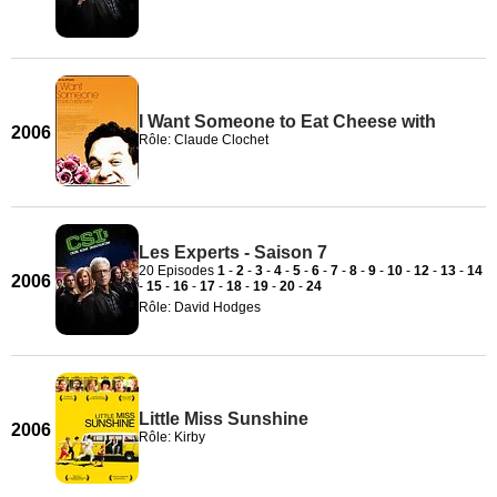
I Want Someone to Eat Cheese with
2006
Rôle: Claude Clochet
Les Experts - Saison 7
20 Episodes
1
-
2
-
3
-
4
-
5
-
6
-
7
-
8
-
9
-
10
-
12
-
13
-
14
2006
-
15
-
16
-
17
-
18
-
19
-
20
-
24
Rôle: David Hodges
Little Miss Sunshine
2006
Rôle: Kirby