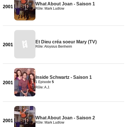
What About Joan - Saison 1
2001
Rôle: Mark Ludlow
Et Dieu créa soeur Mary (TV)
2001
Rôle: Aloysius Benheim
Inside Schwartz - Saison 1
1 Episode
5
2001
Rôle: A.J.
What About Joan - Saison 2
2001
Rôle: Mark Ludlow