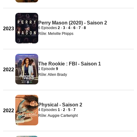
Perry Mason (2020) - Saison 2
6 Episodes
2
-
3
-
4
-
6
-
7
-
8
2023
Rôle: Melville Phipps
The Rookie : FBI - Saison 1
1 Episode
9
2022
Rôle: Allen Brady
Physical - Saison 2
4 Episodes
1
-
2
-
5
-
7
2022
Rôle: Auggie Cartwright