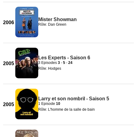
Mister Showman
2006
Rôle: Dan Green
Les Experts - Saison 6
3 Episodes
3
-
5
-
24
2005
Rôle: Hodges
Larry et son nombril - Saison 5
1 Episode
10
2005
Rôle: L'homme de la salle de bain