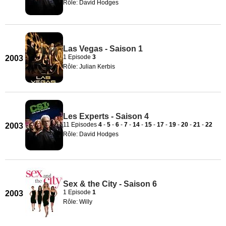
Rôle: David Hodges
Las Vegas - Saison 1
1 Episode
3
2003
Rôle: Julian Kerbis
Les Experts - Saison 4
11 Episodes
4
-
5
-
6
-
7
-
14
-
15
-
17
-
19
-
20
-
21
-
22
2003
Rôle: David Hodges
Sex & the City - Saison 6
1 Episode
1
2003
Rôle: Willy