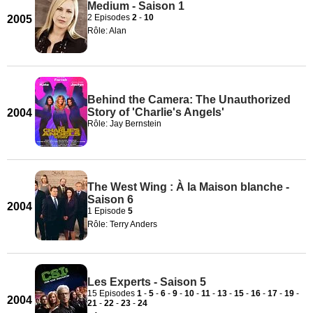
Medium - Saison 1
2 Episodes
2
-
10
2005
Rôle: Alan
Behind the Camera: The Unauthorized
Story of 'Charlie's Angels'
2004
Rôle: Jay Bernstein
The West Wing : À la Maison blanche -
Saison 6
2004
1 Episode
5
Rôle: Terry Anders
Les Experts - Saison 5
15 Episodes
1
-
5
-
6
-
9
-
10
-
11
-
13
-
15
-
16
-
17
-
19
-
2004
21
-
22
-
23
-
24