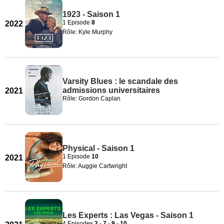
1923 - Saison 1
1 Episode
8
2022
Rôle: Kyle Murphy
Varsity Blues : le scandale des
admissions universitaires
2021
Rôle: Gordon Caplan
Physical - Saison 1
1 Episode
10
2021
Rôle: Auggie Cartwright
Les Experts : Las Vegas - Saison 1
4 Episodes
2
-
7
-
9
-
10