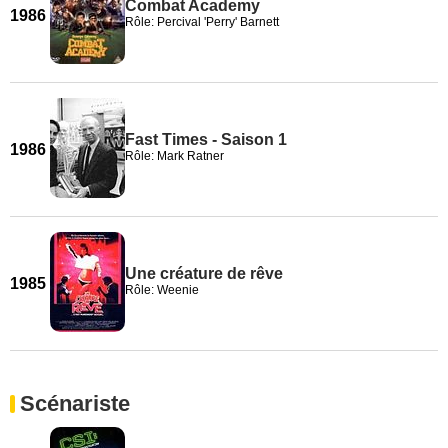
Combat Academy
1986
Rôle: Percival 'Perry' Barnett
Fast Times - Saison 1
1986
Rôle: Mark Ratner
Une créature de rêve
1985
Rôle: Weenie
Scénariste