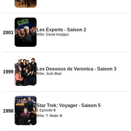
Les Experts - Saison 2
2001
Rôle: David Hodges
Les Dessous de Veronica - Saison 3
1999
Rôle: Josh Blair
Star Trek: Voyager - Saison 5
1 Episode
5
1998
Rôle: T. Water III