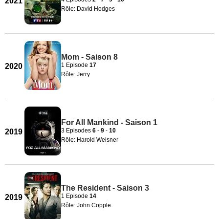
2021
Rôle: David Hodges
Mom - Saison 8
1 Episode
17
2020
Rôle: Jerry
For All Mankind - Saison 1
3 Episodes
6
-
9
-
10
2019
Rôle: Harold Weisner
The Resident - Saison 3
1 Episode
14
2019
Rôle: John Copple