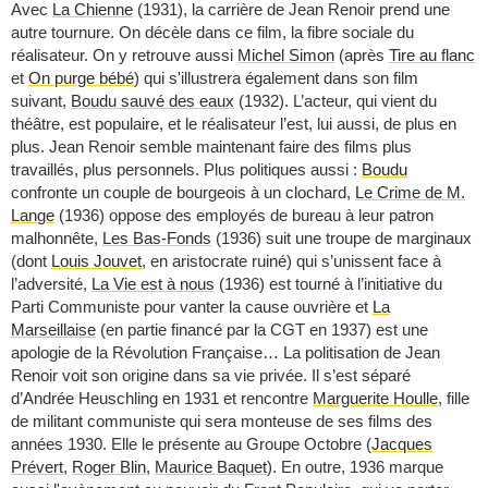
Avec
La Chienne
(1931), la carrière de Jean Renoir prend une
autre tournure. On décèle dans ce film, la fibre sociale du
réalisateur. On y retrouve aussi
Michel Simon
(après
Tire au flanc
et
On purge bébé
) qui s'illustrera également dans son film
suivant,
Boudu sauvé des eaux
(1932). L’acteur, qui vient du
théâtre, est populaire, et le réalisateur l’est, lui aussi, de plus en
plus. Jean Renoir semble maintenant faire des films plus
travaillés, plus personnels. Plus politiques aussi :
Boudu
confronte un couple de bourgeois à un clochard,
Le Crime de M.
Lange
(1936) oppose des employés de bureau à leur patron
malhonnête,
Les Bas-Fonds
(1936) suit une troupe de marginaux
(dont
Louis Jouvet
, en aristocrate ruiné) qui s’unissent face à
l’adversité,
La Vie est à nous
(1936) est tourné à l’initiative du
Parti Communiste pour vanter la cause ouvrière et
La
Marseillaise
(en partie financé par la CGT en 1937) est une
apologie de la Révolution Française… La politisation de Jean
Renoir voit son origine dans sa vie privée. Il s’est séparé
d’Andrée Heuschling en 1931 et rencontre
Marguerite Houlle
, fille
de militant communiste qui sera monteuse de ses films des
années 1930. Elle le présente au Groupe Octobre (
Jacques
Prévert
,
Roger Blin
,
Maurice Baquet
). En outre, 1936 marque