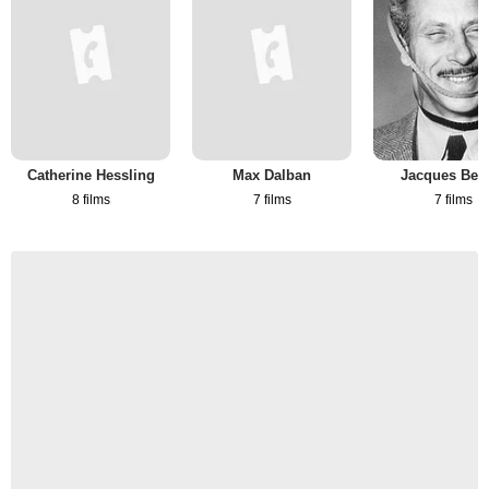
Catherine Hessling
Max Dalban
Jacques Bec
8 films
7 films
7 films