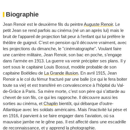
Biographie
Jean Renoir est le deuxième fils du peintre
Auguste Renoir
. Le
petit Jean se rend parfois au cinéma (né un an après lui) mais le
bruit de l’appareil de projection fait peur à l’enfant qui lui préfère le
théâtre de guignol. C'est en pension qu'il découvre vraiment, avec
les projections du dimanche, le "cinématographe". Voulant faire
une carrière militaire, Jean Renoir, son bac en poche, s’engage
dans l’armée en 1913. La guerre va venir précipiter ses plans. Il y
sert sous le capitaine Louis Bossut, modèle probable de son
capitaine Boëldieu de
La Grande illusion
. En avril 1915, Jean
Renoir a le col du fémur fracturé par une balle (ce qui le fera boiter
toute sa vie) et est transféré en convalescence à l’hôpital du Val-
de-Grâce à Paris. Sa mère morte, c’est son père qui s’attarde au
chevet de son fils, ce qui les rapproche. Il découvre aussi les
sorties au cinéma, et
Chaplin
bientôt, qui débarque d’outre-
Atlantique avec les soldats américains. Mais l’inactivité lui pèse et
en 1916, il parvient à se faire engager dans l'aviation, où sa
mauvaise jambe ne le gêne pas. Il est affecté dans une escadrille
de reconnaissance, et y apprend la photographie.