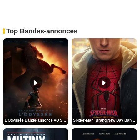
Top Bandes-annonces
L'Odyssée Bande-annonce VO STFR
Spider-Man: Brand New Day Bande-annonce VO STFR