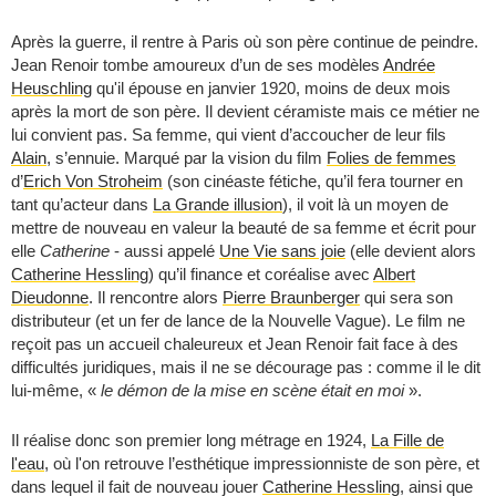
Après la guerre, il rentre à Paris où son père continue de peindre.
Jean Renoir tombe amoureux d’un de ses modèles
Andrée
Heuschling
qu'il épouse en janvier 1920, moins de deux mois
après la mort de son père. Il devient céramiste mais ce métier ne
lui convient pas. Sa femme, qui vient d’accoucher de leur fils
Alain
, s’ennuie. Marqué par la vision du film
Folies de femmes
d’
Erich Von Stroheim
(son cinéaste fétiche, qu’il fera tourner en
tant qu’acteur dans
La Grande illusion
), il voit là un moyen de
mettre de nouveau en valeur la beauté de sa femme et écrit pour
elle
Catherine
- aussi appelé
Une Vie sans joie
(elle devient alors
Catherine Hessling
) qu’il finance et coréalise avec
Albert
Dieudonne
. Il rencontre alors
Pierre Braunberger
qui sera son
distributeur (et un fer de lance de la Nouvelle Vague). Le film ne
reçoit pas un accueil chaleureux et Jean Renoir fait face à des
difficultés juridiques, mais il ne se décourage pas : comme il le dit
lui-même, «
le démon de la mise en scène était en moi
».
Il réalise donc son premier long métrage en 1924,
La Fille de
l'eau
, où l'on retrouve l’esthétique impressionniste de son père, et
dans lequel il fait de nouveau jouer
Catherine Hessling
, ainsi que