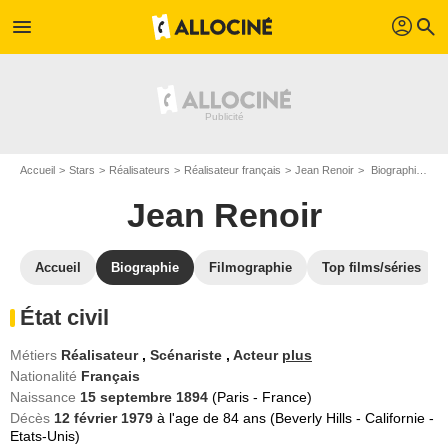
profil
menu
search
Accueil
Stars
Réalisateurs
Réalisateur français
Jean Renoir
Biographie Jean Renoir
Jean Renoir
Accueil
Biographie
Filmographie
Top films/séries
État civil
Métiers
Réalisateur
,
Scénariste
,
Acteur
plus
Nationalité
Français
Naissance
15 septembre 1894
(Paris - France)
Décès
12 février 1979
à l'age de 84 ans (Beverly Hills - Californie -
Etats-Unis)