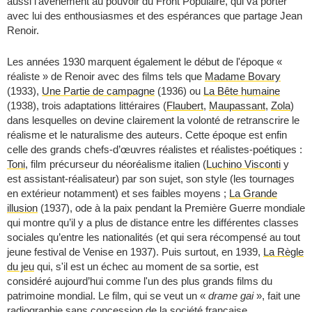
aussi l'avènement au pouvoir du Front Populaire, qui va porter
avec lui des enthousiasmes et des espérances que partage Jean
Renoir.
Les années 1930 marquent également le début de l'époque «
réaliste » de Renoir avec des films tels que
Madame Bovary
(1933),
Une Partie de campagne
(1936) ou
La Bête humaine
(1938), trois adaptations littéraires (
Flaubert
,
Maupassant
,
Zola
)
dans lesquelles on devine clairement la volonté de retranscrire le
réalisme et le naturalisme des auteurs. Cette époque est enfin
celle des grands chefs-d’œuvres réalistes et réalistes-poétiques :
Toni
, film précurseur du néoréalisme italien (
Luchino Visconti
y
est assistant-réalisateur) par son sujet, son style (les tournages
en extérieur notamment) et ses faibles moyens ;
La Grande
illusion
(1937), ode à la paix pendant la Première Guerre mondiale
qui montre qu’il y a plus de distance entre les différentes classes
sociales qu’entre les nationalités (et qui sera récompensé au tout
jeune festival de Venise en 1937). Puis surtout, en 1939,
La Règle
du jeu
qui, s'il est un échec au moment de sa sortie, est
considéré aujourd’hui comme l'un des plus grands films du
patrimoine mondial. Le film, qui se veut un «
drame gai
», fait une
radiographie sans concession de la société française.