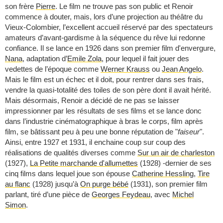
son frère
Pierre
. Le film ne trouve pas son public et Renoir
commence à douter, mais, lors d’une projection au théâtre du
Vieux-Colombier, l’excellent accueil réservé par des spectateurs
amateurs d’avant-gardisme à la séquence du rêve lui redonne
confiance. Il se lance en 1926 dans son premier film d'envergure,
Nana
, adaptation d’
Emile Zola
, pour lequel il fait jouer des
vedettes de l’époque comme
Werner Krauss
ou
Jean Angelo
.
Mais le film est un échec et il doit, pour rentrer dans ses frais,
vendre la quasi-totalité des toiles de son père dont il avait hérité.
Mais désormais, Renoir a décidé de ne pas se laisser
impressionner par les résultats de ses films et se lance donc
dans l’industrie cinématographique à bras le corps, film après
film, se bâtissant peu à peu une bonne réputation de "
faiseur
".
Ainsi, entre 1927 et 1931, il enchaine coup sur coup des
réalisations de qualités diverses comme
Sur un air de charleston
(1927),
La Petite marchande d'allumettes
(1928) -dernier de ses
cinq films dans lequel joue son épouse
Catherine Hessling
,
Tire
au flanc
(1928) jusqu’à
On purge bébé
(1931), son premier film
parlant, tiré d’une pièce de
Georges Feydeau
, avec
Michel
Simon
.