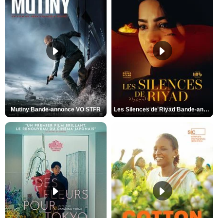
Mutiny Bande-annonce VO STFR
Les Silences de Riyad Bande-annonce VO STFR