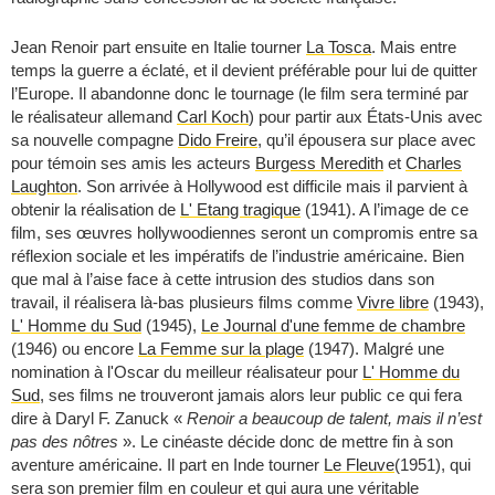
Jean Renoir part ensuite en Italie tourner
La Tosca
. Mais entre
temps la guerre a éclaté, et il devient préférable pour lui de quitter
l’Europe. Il abandonne donc le tournage (le film sera terminé par
le réalisateur allemand
Carl Koch
) pour partir aux États-Unis avec
sa nouvelle compagne
Dido Freire
, qu’il épousera sur place avec
pour témoin ses amis les acteurs
Burgess Meredith
et
Charles
Laughton
. Son arrivée à Hollywood est difficile mais il parvient à
obtenir la réalisation de
L' Etang tragique
(1941). A l’image de ce
film, ses œuvres hollywoodiennes seront un compromis entre sa
réflexion sociale et les impératifs de l’industrie américaine. Bien
que mal à l’aise face à cette intrusion des studios dans son
travail, il réalisera là-bas plusieurs films comme
Vivre libre
(1943),
L' Homme du Sud
(1945),
Le Journal d'une femme de chambre
(1946) ou encore
La Femme sur la plage
(1947). Malgré une
nomination à l'Oscar du meilleur réalisateur pour
L' Homme du
Sud
, ses films ne trouveront jamais alors leur public ce qui fera
dire à Daryl F. Zanuck «
Renoir a beaucoup de talent, mais il n’est
pas des nôtres
». Le cinéaste décide donc de mettre fin à son
aventure américaine. Il part en Inde tourner
Le Fleuve
(1951), qui
sera son premier film en couleur et qui aura une véritable