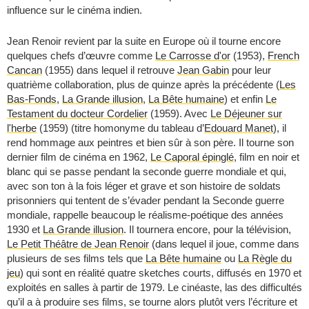
influence sur le cinéma indien.
Jean Renoir revient par la suite en Europe où il tourne encore
quelques chefs d’œuvre comme
Le Carrosse d'or
(1953),
French
Cancan
(1955) dans lequel il retrouve
Jean Gabin
pour leur
quatrième collaboration, plus de quinze après la précédente (
Les
Bas-Fonds
,
La Grande illusion
,
La Bête humaine
) et enfin
Le
Testament du docteur Cordelier
(1959). Avec
Le Déjeuner sur
l'herbe
(1959) (titre homonyme du tableau d’
Edouard Manet
), il
rend hommage aux peintres et bien sûr à son père. Il tourne son
dernier film de cinéma en 1962,
Le Caporal épinglé
, film en noir et
blanc qui se passe pendant la seconde guerre mondiale et qui,
avec son ton à la fois léger et grave et son histoire de soldats
prisonniers qui tentent de s’évader pendant la Seconde guerre
mondiale, rappelle beaucoup le réalisme-poétique des années
1930 et
La Grande illusion
. Il tournera encore, pour la télévision,
Le Petit Théâtre de Jean Renoir
(dans lequel il joue, comme dans
plusieurs de ses films tels que
La Bête humaine
ou
La Règle du
jeu
) qui sont en réalité quatre sketches courts, diffusés en 1970 et
exploités en salles à partir de 1979. Le cinéaste, las des difficultés
qu’il a à produire ses films, se tourne alors plutôt vers l’écriture et