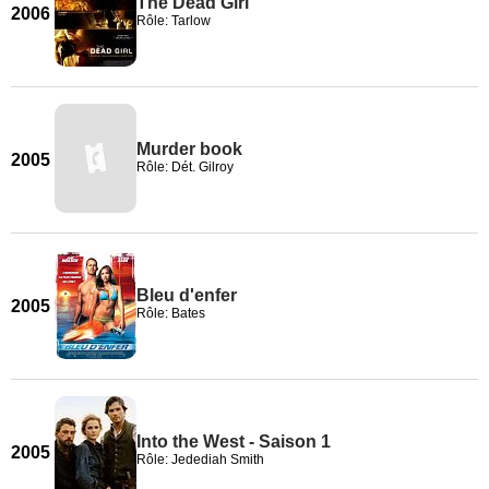
The Dead Girl
2006
Rôle: Tarlow
Murder book
2005
Rôle: Dét. Gilroy
Bleu d'enfer
2005
Rôle: Bates
Into the West - Saison 1
2005
Rôle: Jedediah Smith