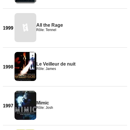
All the Rage
1999
Rôle: Tennel
Le Veilleur de nuit
1998
Rôle: James
Mimic
1997
Rôle: Josh