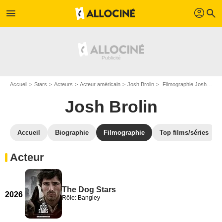
profil
menu
search
Accueil
Stars
Acteurs
Acteur américain
Josh Brolin
Filmographie Josh Brolin
Josh Brolin
Accueil
Biographie
Filmographie
Top films/séries
Acteur
The Dog Stars
2026
Rôle: Bangley