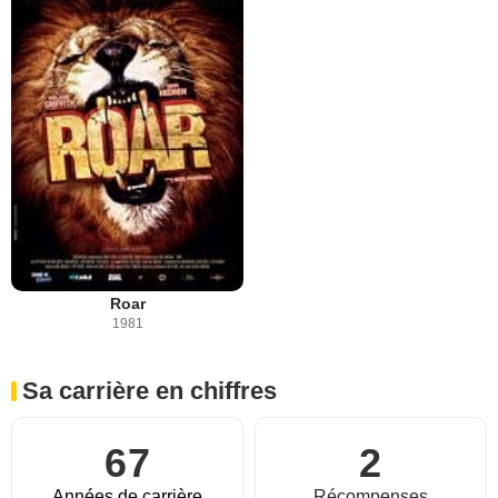
Roar
1981
Sa carrière en chiffres
67
2
Années de carrière
Récompenses