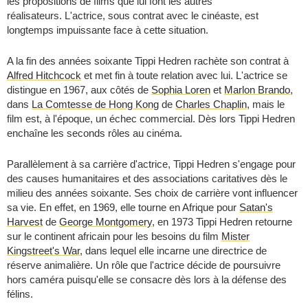
les propositions de films que lui font les autres
réalisateurs. L'actrice, sous contrat avec le cinéaste, est
longtemps impuissante face à cette situation.
A la fin des années soixante Tippi Hedren rachète son contrat à
Alfred Hitchcock
et met fin à toute relation avec lui. L'actrice se
distingue en 1967, aux côtés de
Sophia Loren
et
Marlon Brando
,
dans
La Comtesse de Hong Kong
de
Charles Chaplin
, mais le
film est, à l'époque, un échec commercial. Dès lors Tippi Hedren
enchaîne les seconds rôles au cinéma.
Parallèlement à sa carrière d'actrice, Tippi Hedren s'engage pour
des causes humanitaires et des associations caritatives dès le
milieu des années soixante. Ses choix de carrière vont influencer
sa vie. En effet, en 1969, elle tourne en Afrique pour
Satan's
Harvest
de
George Montgomery
, en 1973 Tippi Hedren retourne
sur le continent africain pour les besoins du film
Mister
Kingstreet's War
, dans lequel elle incarne une directrice de
réserve animalière. Un rôle que l'actrice décide de poursuivre
hors caméra puisqu'elle se consacre dès lors à la défense des
félins.