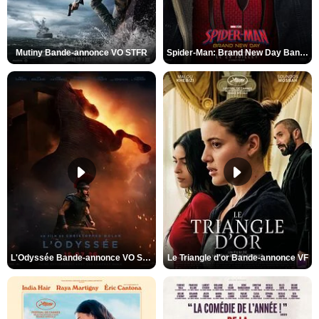
Mutiny Bande-annonce VO STFR
Spider-Man: Brand New Day Bande-annonce VO STFR
L'Odyssée Bande-annonce VO STFR
Le Triangle d'or Bande-annonce VF