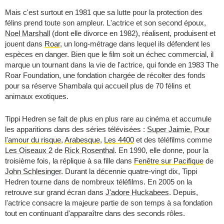
Mais c'est surtout en 1981 que sa lutte pour la protection des
félins prend toute son ampleur. L'actrice et son second époux,
Noel Marshall
(dont elle divorce en 1982), réalisent, produisent et
jouent dans
Roar
, un long-métrage dans lequel ils défendent les
espèces en danger. Bien que le film soit un échec commercial, il
marque un tournant dans la vie de l'actrice, qui fonde en 1983 The
Roar Foundation, une fondation chargée de récolter des fonds
pour sa réserve Shambala qui accueil plus de 70 félins et
animaux exotiques.
Tippi Hedren se fait de plus en plus rare au cinéma et accumule
les apparitions dans des séries télévisées :
Super Jaimie
,
Pour
l'amour du risque
,
Arabesque
,
Les 4400
et des téléfilms comme
Les Oiseaux 2
de
Rick Rosenthal
. En 1990, elle donne, pour la
troisième fois, la réplique à sa fille dans
Fenêtre sur Pacifique
de
John Schlesinger
. Durant la décennie quatre-vingt dix, Tippi
Hedren tourne dans de nombreux téléfilms. En 2005 on la
retrouve sur grand écran dans
J'adore Huckabees
. Depuis,
l'actrice consacre la majeure partie de son temps à sa fondation
tout en continuant d'apparaître dans des seconds rôles.