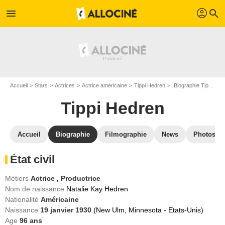
profil
menu
search
Accueil
Stars
Actrices
Actrice américaine
Tippi Hedren
Biographie Tippi Hedren
Tippi Hedren
Accueil
Biographie
Filmographie
News
Photos
État civil
Métiers
Actrice
,
Productrice
Nom de naissance
Natalie Kay Hedren
Nationalité
Américaine
Naissance
19 janvier 1930
(New Ulm, Minnesota - Etats-Unis)
Age
96
ans