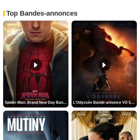
Top Bandes-annonces
Spider-Man: Brand New Day Bande-annonce VO STFR
L'Odyssée Bande-annonce VO STFR