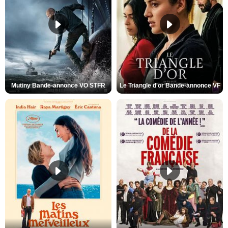
Mutiny Bande-annonce VO STFR
Le Triangle d'or Bande-annonce VF