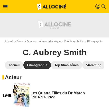
profil
menu
search
Accueil
Stars
Acteurs
Acteur britannique
C. Aubrey Smith
Filmographie C. Aubrey Smith
C. Aubrey Smith
Accueil
Filmographie
Top films/séries
Streaming
Acteur
Les Quatre Filles du Dr March
1949
Rôle: Mr Laurence