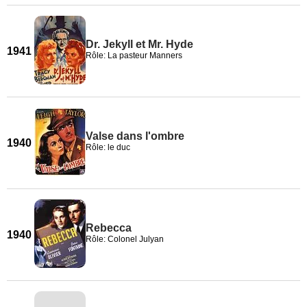
Dr. Jekyll et Mr. Hyde
1941
Rôle: La pasteur Manners
Valse dans l'ombre
1940
Rôle: le duc
Rebecca
1940
Rôle: Colonel Julyan