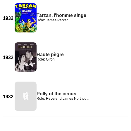
Tarzan, l'homme singe
1932
Rôle: James Parker
Haute pègre
1932
Rôle: Giron
Polly of the circus
1932
Rôle: Révérend James Northcott