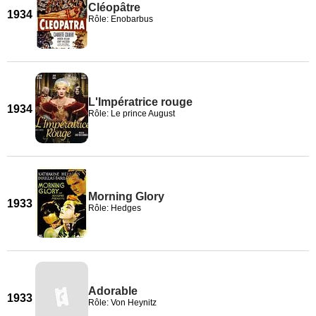
Cléopâtre
1934
Rôle: Enobarbus
L'Impératrice rouge
1934
Rôle: Le prince August
Morning Glory
1933
Rôle: Hedges
Adorable
1933
Rôle: Von Heynitz