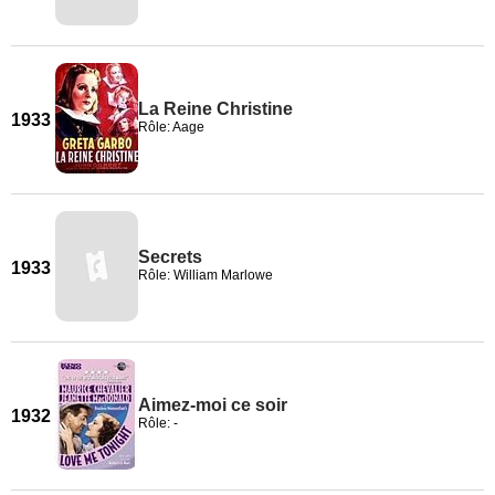
La Reine Christine
1933
Rôle: Aage
Secrets
1933
Rôle: William Marlowe
Aimez-moi ce soir
1932
Rôle: -