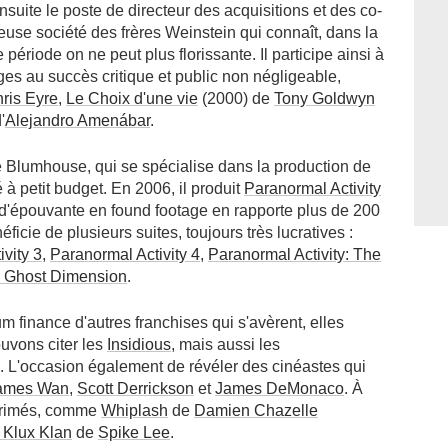
uite le poste de directeur des acquisitions et des co­
euse société des frères Weinstein qui connaît, dans la
riode on ne peut plus florissante. Il participe ainsi à
ges au succès critique et public non négligeable,
ris Eyre
,
Le Choix d'une vie
(2000) de
Tony Goldwyn
'
Alejandro Amenábar
.
 Blumhouse, qui se spécialise dans la production de
té à petit budget. En 2006, il produit
Paranormal Activity
 d'épouvante en found footage en rapporte plus de 200
éficie de plusieurs suites, toujours très lucratives :
vity 3
,
Paranormal Activity 4
,
Paranormal Activity: The
5 Ghost Dimension
.
m finance d'autres franchises qui s'avèrent, elles
ouvons citer les
Insidious
, mais aussi les
. L'occasion également de révéler des cinéastes qui
ames Wan
,
Scott Derrickson
et
James DeMonaco
. À
 primés, comme
Whiplash
de
Damien Chazelle
u Klux Klan
de
Spike Lee
.