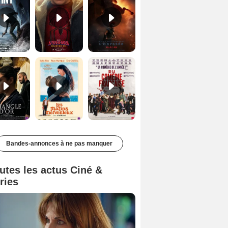
Le Triangle d'or Bande-annonce VF
Les Matins merveilleux Bande-annonce VF
De la Comédie-Française Teaser VF
Bandes-annonces à ne pas manquer
utes les actus Ciné &
ries