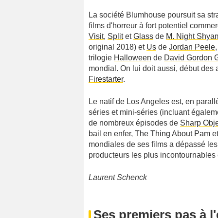
La société Blumhouse poursuit sa strat
films d'horreur à fort potentiel comme
Visit
,
Split
et
Glass
de
M. Night Shya
original 2018) et
Us
de
Jordan Peele
trilogie
Halloween
de
David Gordon 
mondial. On lui doit aussi, début de
Firestarter
.
Le natif de Los Angeles est, en parall
séries et mini-séries (incluant égale
de nombreux épisodes de
Sharp Obje
bail en enfer
,
The Thing About Pam
e
mondiales de ses films a dépassé les c
producteurs les plus incontournables
Laurent Schenck
Ses premiers pas à l