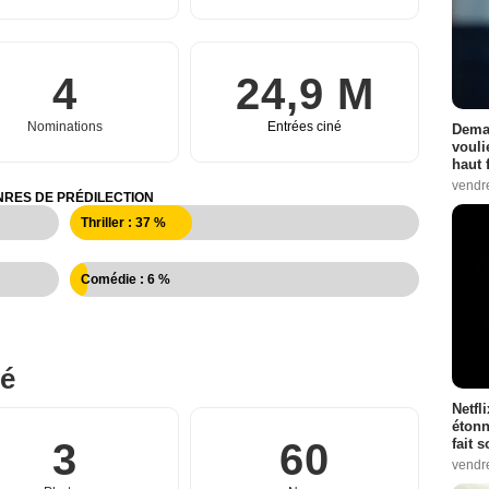
4
24,9 M
Nominations
Entrées ciné
Demai
vouli
haut 
vendr
RES DE PRÉDILECTION
Thriller : 37 %
Comédie : 6 %
né
Netfl
étonn
3
60
fait 
vendr