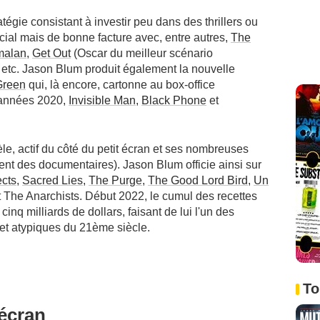
égie consistant à investir peu dans des thrillers ou
rcial mais de bonne facture avec, entre autres,
The
malan
,
Get Out
(Oscar du meilleur scénario
, etc. Jason Blum produit également la nouvelle
Green
qui, là encore, cartonne au box-office
s années 2020,
Invisible Man
,
Black Phone
et
èle, actif du côté du petit écran et ses nombreuses
ment des documentaires). Jason Blum officie ainsi sur
cts
,
Sacred Lies
,
The Purge
,
The Good Lord Bird
,
Un
t
The Anarchists
. Début 2022, le cumul des recettes
inq milliards de dollars, faisant de lui l'un des
 et atypiques du 21ème siècle.
To
'écran