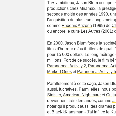
Très ambitieux, Jason Blum occupe ens
productions chez Miramax, la prestigi
seconde moitié des années 1990, une pé
l'acquisition de plusieurs longs métra
comme
Phoenix Arizona
(1999) de
Ch
ou encore le culte
Les Autres
(2001) d
En 2000, Jason Blum fonde la société
films d'horreur et/ou thrillers de quali
pour 15 000 dollars. Le long métrage
millions. Fort de ce succès, le film bén
Paranormal Activity 2
,
Paranormal Acti
Marked Ones
et
Paranormal Activity 
Parallèlement à cette saga, Jason Blu
aussi, lucratives. Parmi elles, nous p
Sinister
,
American Nightmare
et
Ouija
deviennent très demandés, comme
J
noter qu'il produit aussi des drames
et
BlacKkKlansman - J'ai infiltré le K