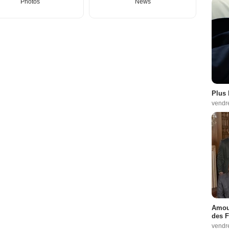
Photos
News
Plus 
vendr
Amour
des F
vendr