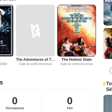
t
The Adventures of Tom Thumb and Thumbelina
The Hottest State
 2000
Date de sortie inconnue
Date de sortie inconnue
es
To
Sé
0
0
Récompense
Film