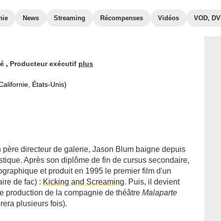
hie
News
Streaming
Récompenses
Vidéos
VOD, D
ué
,
Producteur exécutif
plus
alifornie, États-Unis)
n père directeur de galerie, Jason Blum baigne depuis
istique. Après son diplôme de fin de cursus secondaire,
tographique et produit en 1995 le premier film d'un
ire de fac) :
Kicking and Screaming
. Puis, il devient
de production de la compagnie de théâtre
Malaparte
rera plusieurs fois).