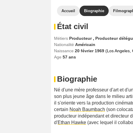
Accueil
Biographie
Filmograp
État civil
Métiers
Producteur
,
Producteur délég
Nationalité
Américain
Naissance
20 février 1969
(Los Angeles, C
Age
57
ans
Biographie
Né d'une mère professeur d'art et d'u
son plus jeune âge dans le milieu art
il s'oriente vers la production cinéma
certain
Noah Baumbach
(son colocata
producteur indépendant et directeur 
d'
Ethan Hawke
(avec lequel il collabo