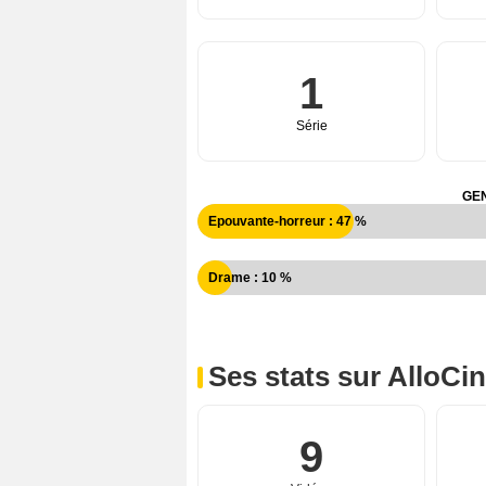
1
Série
GEN
Epouvante-horreur : 47 %
Drame : 10 %
Ses stats sur AlloCi
9