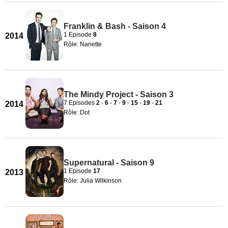
Franklin & Bash - Saison 4
1 Episode
8
2014
Rôle: Nanette
The Mindy Project - Saison 3
7 Episodes
2
-
6
-
7
-
9
-
15
-
19
-
21
2014
Rôle: Dot
Supernatural - Saison 9
1 Episode
17
2013
Rôle: Julia Wilkinson