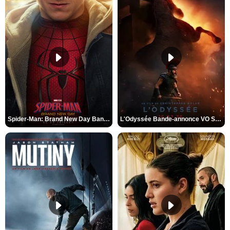
Spider-Man: Brand New Day Bande-annonce VO STFR
L'Odyssée Bande-annonce VO STFR