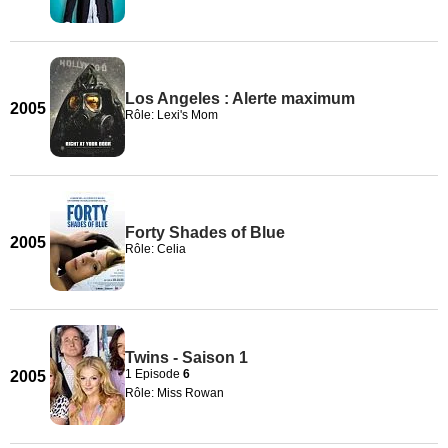
Los Angeles : Alerte maximum
2005
Rôle: Lexi's Mom
Forty Shades of Blue
2005
Rôle: Celia
Twins - Saison 1
1 Episode
6
2005
Rôle: Miss Rowan