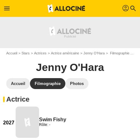
profil
menu
search
Accueil
Stars
Actrices
Actrice américaine
Jenny O'Hara
Filmographie Jenny O'Hara
Jenny O'Hara
Accueil
Filmographie
Photos
Actrice
Swim Fishy
2027
Rôle: -