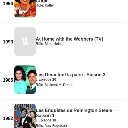
Angie
1994
Rôle: Kathy
At Home with the Webbers (TV)
1993
Rôle: Mme Nelson
Les Deux font la paire - Saison 3
1 Episode
20
1985
Rôle: Millicent McDonald
Les Enquêtes de Remington Steele -
Saison 1
1982
1 Episode
18
Rôle: Amy Fogelson