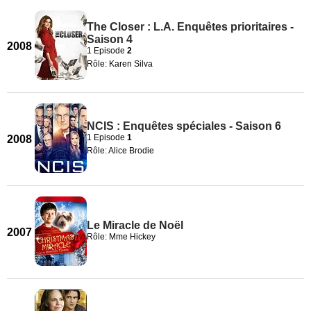
The Closer : L.A. Enquêtes prioritaires -
Saison 4
2008
1 Episode
2
Rôle: Karen Silva
NCIS : Enquêtes spéciales - Saison 6
1 Episode
1
2008
Rôle: Alice Brodie
Le Miracle de Noël
2007
Rôle: Mme Hickey