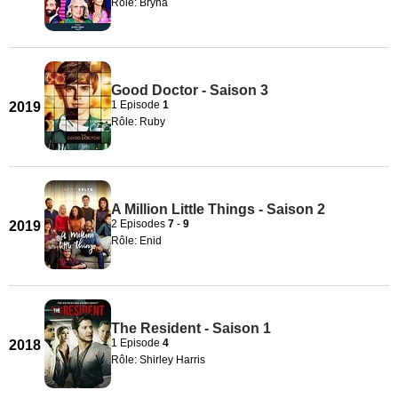
Rôle: Bryna
Good Doctor - Saison 3
1 Episode
1
2019
Rôle: Ruby
A Million Little Things - Saison 2
2 Episodes
7
-
9
2019
Rôle: Enid
The Resident - Saison 1
1 Episode
4
2018
Rôle: Shirley Harris