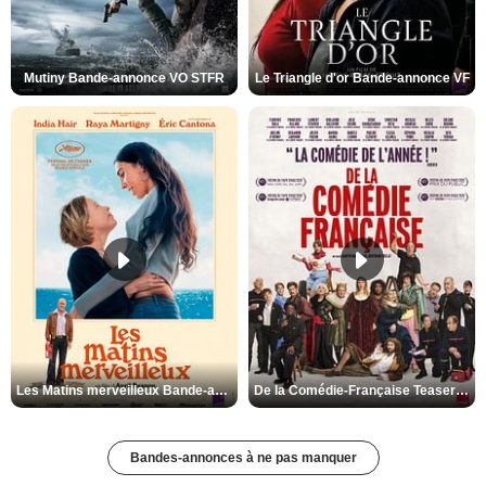
Mutiny Bande-annonce VO STFR
Le Triangle d'or Bande-annonce VF
Les Matins merveilleux Bande-annonce VF
De la Comédie-Française Teaser VF
Bandes-annonces à ne pas manquer