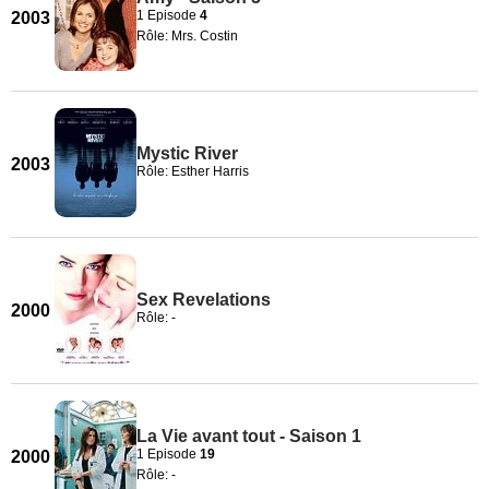
1 Episode
4
2003
Rôle: Mrs. Costin
Mystic River
2003
Rôle: Esther Harris
Sex Revelations
2000
Rôle: -
La Vie avant tout - Saison 1
1 Episode
19
2000
Rôle: -