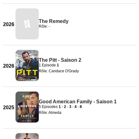
The Remedy
2026
Rôle: -
The Pitt - Saison 2
1 Episode
1
2026
Rôle: Candace O'Grady
Good American Family - Saison 1
5 Episodes
1
-
2
-
3
-
4
-
8
2025
Rôle: Almeda