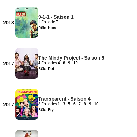
9-1-1 - Saison 1
1 Episode
7
2018
Rôle: Nora
The Mindy Project - Saison 6
4 Episodes
4
-
8
-
9
-
10
2017
Rôle: Dot
Transparent - Saison 4
8 Episodes
1
-
3
-
5
-
6
-
7
-
8
-
9
-
10
2017
Rôle: Bryna