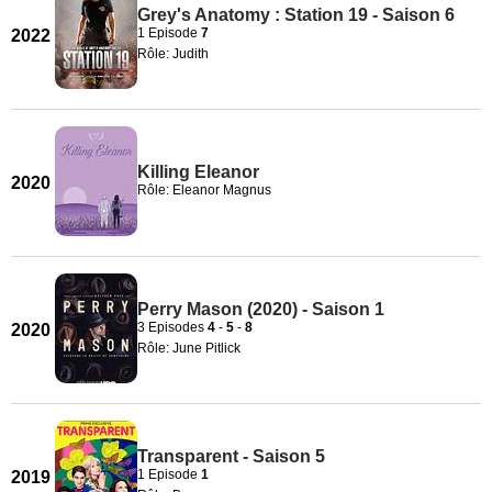
Grey's Anatomy : Station 19 - Saison 6
1 Episode
7
2022
Rôle: Judith
Killing Eleanor
2020
Rôle: Eleanor Magnus
Perry Mason (2020) - Saison 1
3 Episodes
4
-
5
-
8
2020
Rôle: June Pitlick
Transparent - Saison 5
1 Episode
1
2019