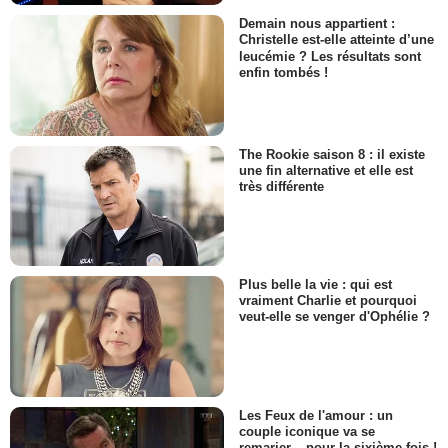
Lisa Arcotti
Demain nous appartient :
- 1 Episode :
11
Christelle est-elle atteinte d’une
leucémie ? Les résultats sont
Bill Cobbs
Norval Stevens
enfin tombés !
- 1 Episode :
14
Rosalyn Coleman
Sheila Bell
The Rookie saison 8 : il existe
- 1 Episode :
15
une fin alternative et elle est
Jake Weber
très différente
Bill Walsh
- 1 Episode :
16
Daniel von Bargen
Ray Kahlins
- 1 Episode :
17
Plus belle la vie : qui est
vraiment Charlie et pourquoi
Mark Blum
veut-elle se venger d'Ophélie ?
Agent Mike Francis
- 1 Episode :
18
Dennis Burkley
Ernie "Pig"
- 1 Episode :
19
Les Feux de l'amour : un
Eileen Ryan
couple iconique va se
Mme Treet
remarier... pour la sixième fois !