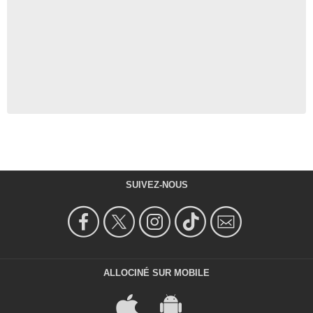
Jasmine Guy
LaVonna Runnels
- 1 Episode :
4
Camille Saviola
Evelyn Sekzer
- 1 Episode :
6
Brad Sullivan
Patsy Ferrara
- 1 Episode :
7
Robert DoQui
Warren Leight
- 1 Episode :
8
Philip Moon
Eddie Wong
SUIVEZ-NOUS
- 1 Episode :
9
Hill Harper
Bo-Bo Thomas
- 1 Episode :
10
Tony Burton
Floyd Gates
ALLOCINÉ SUR MOBILE
- 1 Episode :
11
Christine Avila