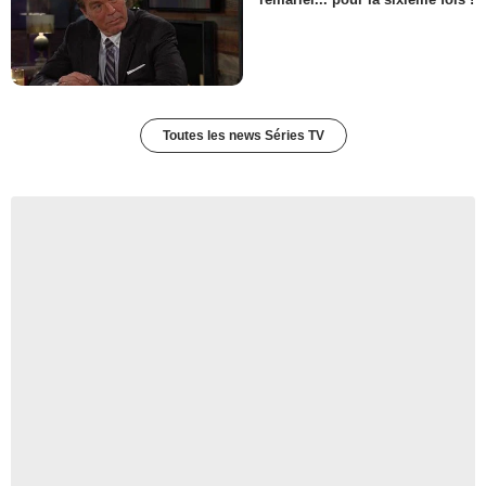
- 1 Episode :
22
Charles Levin
Maury Abrams
- 1 Episode :
1
Michael Alaimo
Landlord
Toutes les news Séries TV
- 1 Episode :
2
Jon Polito
Paul Biaggi
- 1 Episode :
3
Barry Shabaka Henley
Roger Billings
- 1 Episode :
4
Corin Nemec
Howie
- 1 Episode :
5
Al White
Crawford Green
- 1 Episode :
6
Bill Clark
Dét. Bill Clark