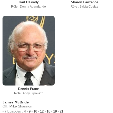
Gail O'Grady
Sharon Lawrence
Rôle : Donna Abandando
Rôle : Sylvia Costas
Dennis Franz
Rôle : Andy Sipowicz
James McBride
Off. Mike Shannon
- 7 Episodes :
4
-
9
-
10
-
12
-
18
-
19
-
21