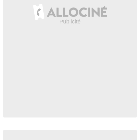
- 1 Episode :
7
Mackenzie Phillips
Mary Donaldson
- 1 Episode :
9
Rick Worthy
Dét. Will Elkins
- 1 Episode :
11
Andi Chapman
Chandra Esposito
- 1 Episode :
12
Anna Berger
Marian Kadell
- 1 Episode :
13
Paul Dillon
Clyde Fullner
- 1 Episode :
14
Mark Kiely
Off. Litvac
- 1 Episode :
15
Wanda De Jesus
Dét. Martina Escobar
- 1 Episode :
16