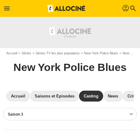
profil
menu
search
Accueil
Séries
Séries TV les plus populaires
New York Police Blues
New York Police Blues S03
New York Police Blues
Accueil
Saisons et Episodes
Casting
News
Critiq
Saison 3