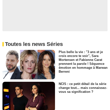
Jason Beghe
Julian Kerbis
- 1 Episode :
3
Raymond Cruz
Raul Calderon
- 1 Episode :
4
Zack Ward
Jerry
- 1 Episode :
5
Toutes les news Séries
Steve Larson
Marv Eubanks
Plus belle la vie : "3 ans et je
crois encore te voir", Sara
- 1 Episode :
6
Mortensen et Fabienne Carat
Jose Yenque
prennent la parole ! Séquence
Rico
émotion en hommage à Marwan
Berreni
- 1 Episode :
8
Tzi Ma
Dét. Harold Ng
NCIS : ce petit détail de la série
- 1 Episode :
9
change tout... mais connaissez-
vous sa signification ?
Thomas M. Wright
Olishula
- 1 Episode :
10
Poppy Montgomery