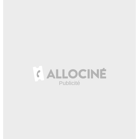
Finn Carter
Ellen Lippert
- 1 Episode :
16
Giancarlo Esposito
Ferdinand Hollie
- 1 Episode :
17
Patrick Fischler
Ken Thornton
- 1 Episode :
18
Mark Rolston
Leon Broadus
- 1 Episode :
19
Sierra Pecheur
Noreen Irvin
- 1 Episode :
22
Isaiah Washington
Antonio Boston
- 1 Episode :
1
John Schuck
Carl Wuthrich
- 1 Episode :
2