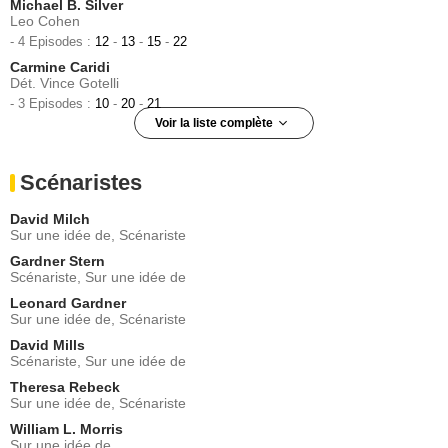
Michael B. Silver
Leo Cohen
- 4 Episodes :
12
-
13
-
15
-
22
Carmine Caridi
Dét. Vince Gotelli
- 3 Episodes :
10
-
20
-
21
Voir la liste complète
Vincent Guastaferro
Sgt. Vincent Agostini
Scénaristes
- 3 Episodes :
2
-
3
-
4
Carmine Caridi
David Milch
Vince Gotelli
Sur une idée de, Scénariste
- 2 Episodes :
3
-
11
Gardner Stern
Adam Trese
Scénariste, Sur une idée de
Doug Russell
Leonard Gardner
- 2 Episodes :
3
-
12
Sur une idée de, Scénariste
Phyllis Somerville
Dorothy Russell
David Mills
Scénariste, Sur une idée de
- 2 Episodes :
3
-
12
Theresa Rebeck
David Harris
Sur une idée de, Scénariste
Off. Donny Simmons
- 2 Episodes :
3
-
13
William L. Morris
Sur une idée de