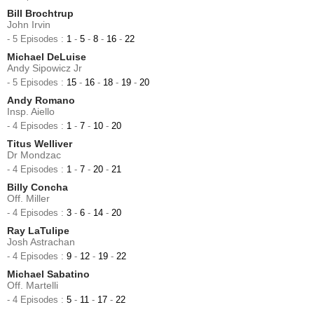
Bill Brochtrup
John Irvin
- 5 Episodes :
1
-
5
-
8
-
16
-
22
Michael DeLuise
Andy Sipowicz Jr
- 5 Episodes :
15
-
16
-
18
-
19
-
20
Andy Romano
Insp. Aiello
- 4 Episodes :
1
-
7
-
10
-
20
Titus Welliver
Dr Mondzac
- 4 Episodes :
1
-
7
-
20
-
21
Billy Concha
Off. Miller
- 4 Episodes :
3
-
6
-
14
-
20
Ray LaTulipe
Josh Astrachan
- 4 Episodes :
9
-
12
-
19
-
22
Michael Sabatino
Off. Martelli
- 4 Episodes :
5
-
11
-
17
-
22