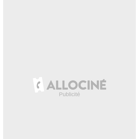
Danny Trejo
Gabriel Mota
- 1 Episode :
17
Erik King
Billy Stubbs
- 1 Episode :
19
Jack McGee
Bob Daniels
- 1 Episode :
20
Leah Remini
Angela Bohi
- 1 Episode :
21
Casey Siemaszko
Jim Bauerline
- 1 Episode :
22
Melina Kanakaredes
Benita Alden
- 1 Episode :
1
Robert Clohessy
Frank Wuthrich
- 1 Episode :
2