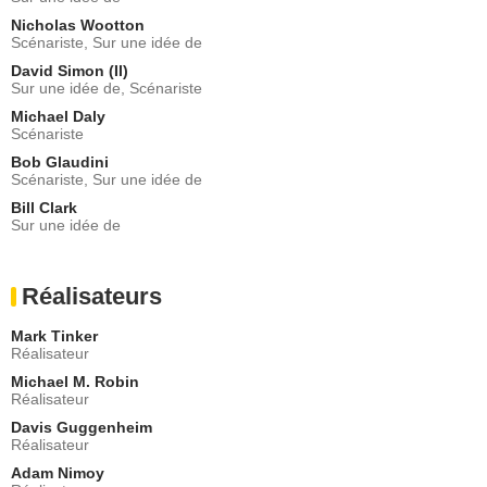
Wendy Raquel Robinson
Lucy Kinley
Nicholas Wootton
Scénariste, Sur une idée de
- 2 Episodes :
21
-
22
David Simon (II)
Jorge Montesi
Sur une idée de, Scénariste
Père Kankarides
- 2 Episodes :
21
-
22
Michael Daly
Scénariste
Saxon Trainor
Off. Anne McGuire
Bob Glaudini
Scénariste, Sur une idée de
- 2 Episodes :
15
-
22
Scott Allan Campbell
Bill Clark
Sgt. Martens
Sur une idée de
- 2 Episodes :
5
-
8
Joe Santos Jr
Réalisateurs
Off. Joey Aiello
- 2 Episodes :
4
-
14
Mark Tinker
Sam Rockwell
Réalisateur
Billy
Michael M. Robin
- 1 Episode :
2
Réalisateur
Kathrine Narducci
Angela Biaggi
Davis Guggenheim
Réalisateur
- 1 Episode :
3
Adam Nimoy
Ruben Santiago-Hudson