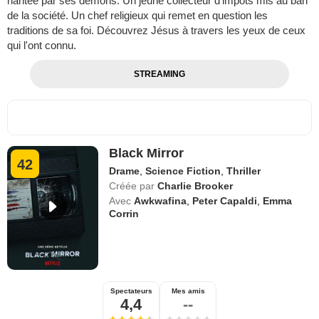
hantée par ses démons. Un jeune collecteur d'impôts mis au ban
de la société. Un chef religieux qui remet en question les
traditions de sa foi. Découvrez Jésus à travers les yeux de ceux
qui l'ont connu.
STREAMING
Black Mirror
42
Drame
,
Science Fiction
,
Thriller
Créée par
Charlie Brooker
Avec
Awkwafina
,
Peter Capaldi
,
Emma
Corrin
Spectateurs
Mes amis
4,4
--