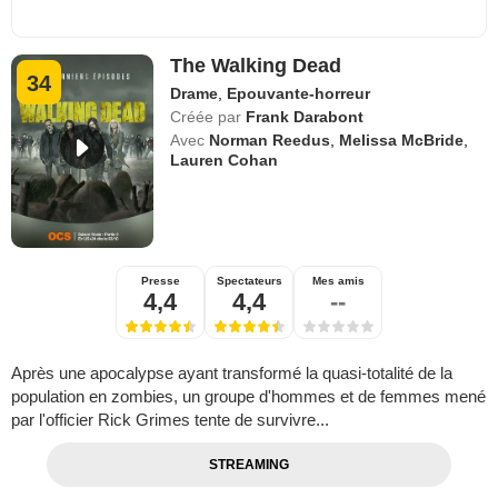
The Walking Dead
34
Drame
,
Epouvante-horreur
Créée par
Frank Darabont
Avec
Norman Reedus
,
Melissa McBride
,
Lauren Cohan
Presse
Spectateurs
Mes amis
4,4
4,4
--
Après une apocalypse ayant transformé la quasi-totalité de la
population en zombies, un groupe d'hommes et de femmes mené
par l'officier Rick Grimes tente de survivre...
STREAMING