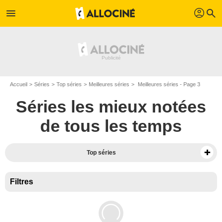
profil
menu
search
Accueil
Séries
Top séries
Meilleures séries
Meilleures séries - Page 3
Séries les mieux notées
de tous les temps
Top séries
Filtres