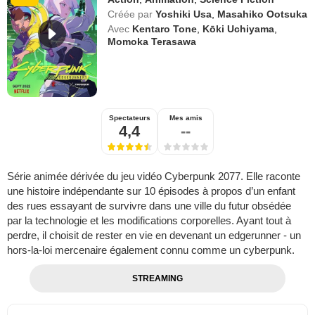
Créée par
Yoshiki Usa
,
Masahiko Ootsuka
Avec
Kentaro Tone
,
Kōki Uchiyama
,
Momoka Terasawa
Spectateurs
Mes amis
4,4
--
Série animée dérivée du jeu vidéo Cyberpunk 2077. Elle raconte
une histoire indépendante sur 10 épisodes à propos d’un enfant
des rues essayant de survivre dans une ville du futur obsédée
par la technologie et les modifications corporelles. Ayant tout à
perdre, il choisit de rester en vie en devenant un edgerunner - un
hors-la-loi mercenaire également connu comme un cyberpunk.
STREAMING