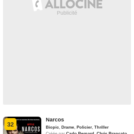
Narcos
32
Biopic
,
Drame
,
Policier
,
Thriller
Créée par
Carlo Bernard
,
Chris Brancato
,