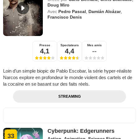
Doug Miro
Avec
Pedro Pascal
,
Damián Alcázar
,
Francisco Denis
Presse
Spectateurs
Mes amis
4,1
4,4
--
Loin d’un simple biopic de Pablo Escobar, la série hyper-réaliste
Narcos explore en profondeur le monde violent des cartels et de
la cocaïne en se basant sur des faits réels.
STREAMING
Cyberpunk: Edgerunners
33
Action
,
Animation
,
Science Fiction