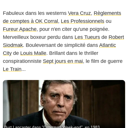
Fabuleux dans les westerns
Vera Cruz
,
Règlements
de comptes à OK Corral
,
Les Professionnels
ou
Fureur Apache
, pour n'en citer qu'une poignée.
20th Century Studios
Merveilleux boxeur perdu dans
Les Tueurs
de
Robert
Siodmak
. Bouleversant de simplicité dans
Atlantic
City
de
Louis Malle
. Brillant dans le thriller
conspirationniste
Sept jours en mai
, le film de guerre
Le Train
...
Burt Lancaster dans "Osterman Week-end", en 1983.