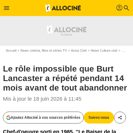
profil
menu
search
Accueil
News cinéma, films et séries TV
Actus Ciné
News Culture ciné
Le rôle impossible que Burt Lancaster a répété pendant 14 mois avant de tout abandonner
Le rôle impossible que Burt
Lancaster a répété pendant 14
mois avant de tout abandonner
Mis à jour le 18 juin 2026 à 11:45
Ajoutez Allociné à vos sources préférées
Suivez-nous
Partag
Chef-d'oeuvre sorti en 1985, "Le Baiser de la