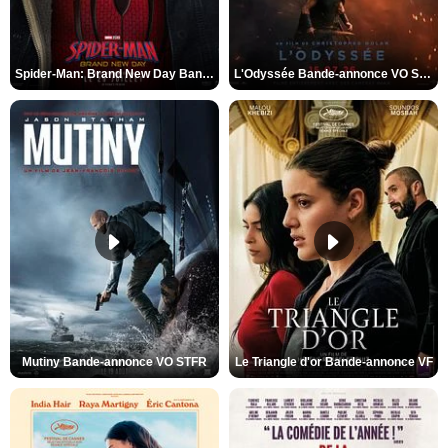
Spider-Man: Brand New Day Bande-annonce VO STFR
L'Odyssée Bande-annonce VO STFR
Mutiny Bande-annonce VO STFR
Le Triangle d'or Bande-annonce VF