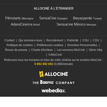
ALLOCINÉ À L'ÉTRANGER
Filmstarts
SensaCine
Beyazperde
Allemagne
Espagne
Turquie
AdoroCinema
Sensacine México
Brésil
Mexique
Contact
|
Qui sommes-nous
|
Recrutement
|
Publicité
|
CGU
|
CGV
|
Politique de cookies
|
Préférences cookies
|
Données Personnelles
|
Revue de presse
|
Charte d'écriture
|
Les services AlloCiné
|
Gérer Utiq
|
©AlloCiné
Retrouvez tous les horaires et infos de votre cinéma sur le numéro AlloCiné :
0 892 892 892
(0,90€/minute)