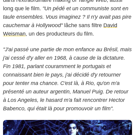
dans l'extraordinaire making of
Tangle Web
, aussi
long que le film.
"Un pédé et un communiste sont en
taule ensembles. Vous imaginez ? Il n'y avait pas pire
cauchemar à Hollywood"
lâche sans filtre
David
Weisman
, un des producteurs du film.
"J'ai passé une partie de mon enfance au Brésil, mais
j'ai cessé d'y aller en 1968, à cause de la dictature.
Fin 1981, parlant couramment le portugais et
HB Filmes
connaissant bien le pays, j'ai décidé d'y retourner
pour tenter ma chance. C'est là, à Rio, qu'on m'a
présenté un auteur argentin, Manuel Puig. De retour
à Los Angeles, le hasard m'a fait rencontrer Hector
Babenco, qui était là pour promouvoir un film".