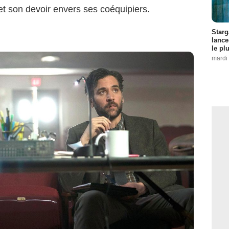
 et son devoir envers ses coéquipiers.
Starg
lance
le pl
mardi 