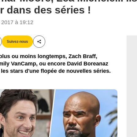
r dans des séries !
Fox / ABC / CBS
 2017 à 19:12
Suivez-nous
Partager cet article
plus ou moins longtemps, Zach Braff,
mily VanCamp, ou encore David Boreanaz
les stars d'une flopée de nouvelles séries.