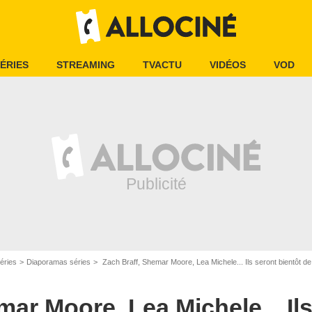
ÉRIES
STREAMING
TVACTU
VIDÉOS
VOD
éries
Diaporamas séries
Zach Braff, Shemar Moore, Lea Michele... Ils seront bientôt de
mar Moore, Lea Michele... Il