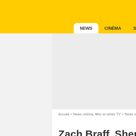
NEWS
CINÉMA
S
Accueil
News cinéma, films et séries TV
News s
Zach Braff, She