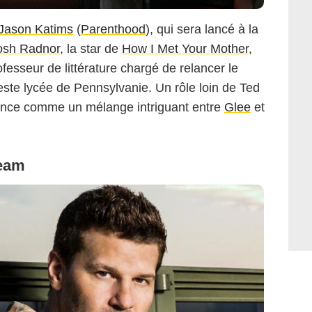
Jason Katims
(
Parenthood
), qui sera lancé à la
osh Radnor
, la star de
How I Met Your Mother
,
fesseur de littérature chargé de relancer le
te lycée de Pennsylvanie. Un rôle loin de Ted
once comme un mélange intriguant entre
Glee
et
Team