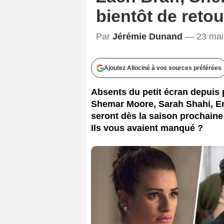
bientôt de retou
Par
Jérémie Dunand
— 23 mai
Ajoutez Allociné à vos sources préférées
Absents du petit écran depuis 
Shemar Moore, Sarah Shahi, E
seront dès la saison prochaine 
Ils vous avaient manqué ?