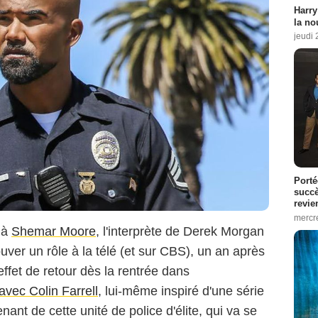
Harry
la no
jeudi
Porté
succè
revie
mercre
s à
Shemar Moore
, l'interprète de Derek Morgan
ouver un rôle à la télé (et sur CBS), un an après
 effet de retour dès la rentrée dans
 avec Colin Farrell
, lui-même inspiré d'une série
nant de cette unité de police d'élite, qui va se