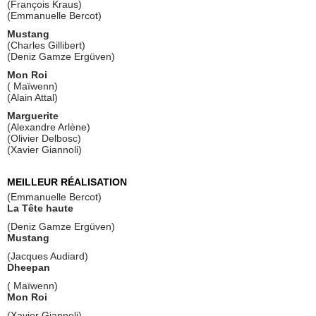
(François Kraus)
(Emmanuelle Bercot)
Mustang
(Charles Gillibert)
(Deniz Gamze Ergüven)
Mon Roi
( Maïwenn)
(Alain Attal)
Marguerite
(Alexandre Arlène)
(Olivier Delbosc)
(Xavier Giannoli)
MEILLEUR RÉALISATION
(Emmanuelle Bercot)
La Tête haute
(Deniz Gamze Ergüven)
Mustang
(Jacques Audiard)
Dheepan
( Maïwenn)
Mon Roi
(Xavier Giannoli)