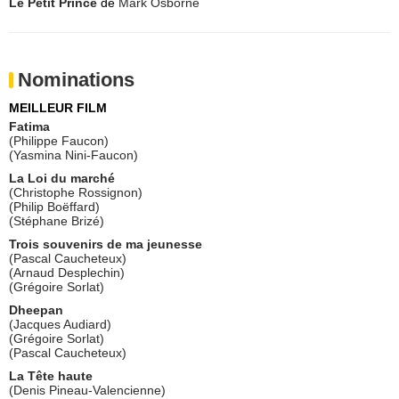
Le Petit Prince
de
Mark Osborne
Nominations
MEILLEUR FILM
Fatima
(Philippe Faucon)
(Yasmina Nini-Faucon)
La Loi du marché
(Christophe Rossignon)
(Philip Boëffard)
(Stéphane Brizé)
Trois souvenirs de ma jeunesse
(Pascal Caucheteux)
(Arnaud Desplechin)
(Grégoire Sorlat)
Dheepan
(Jacques Audiard)
(Grégoire Sorlat)
(Pascal Caucheteux)
La Tête haute
(Denis Pineau-Valencienne)