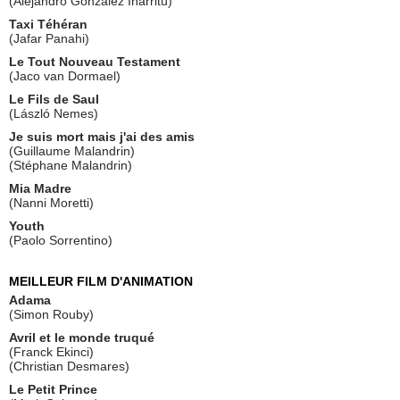
(Alejandro González Iñárritu)
Taxi Téhéran
(Jafar Panahi)
Le Tout Nouveau Testament
(Jaco van Dormael)
Le Fils de Saul
(László Nemes)
Je suis mort mais j'ai des amis
(Guillaume Malandrin)
(Stéphane Malandrin)
Mia Madre
(Nanni Moretti)
Youth
(Paolo Sorrentino)
MEILLEUR FILM D'ANIMATION
Adama
(Simon Rouby)
Avril et le monde truqué
(Franck Ekinci)
(Christian Desmares)
Le Petit Prince