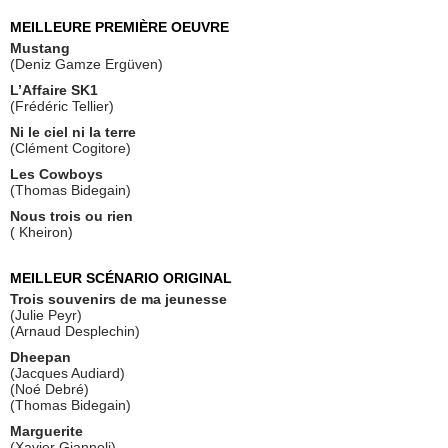
MEILLEURE PREMIÈRE OEUVRE
Mustang
(Deniz Gamze Ergüven)
L’Affaire SK1
(Frédéric Tellier)
Ni le ciel ni la terre
(Clément Cogitore)
Les Cowboys
(Thomas Bidegain)
Nous trois ou rien
( Kheiron)
MEILLEUR SCÉNARIO ORIGINAL
Trois souvenirs de ma jeunesse
(Julie Peyr)
(Arnaud Desplechin)
Dheepan
(Jacques Audiard)
(Noé Debré)
(Thomas Bidegain)
Marguerite
(Xavier Giannoli)