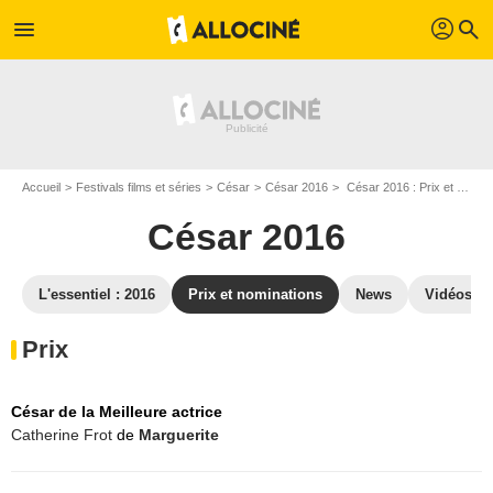
profil
menu
search
Accueil
Festivals films et séries
César
César 2016
César 2016 : Prix et nominations
César 2016
L'essentiel : 2016
Prix et nominations
News
Vidéos
Prix
César de la Meilleure actrice
Catherine Frot
de
Marguerite