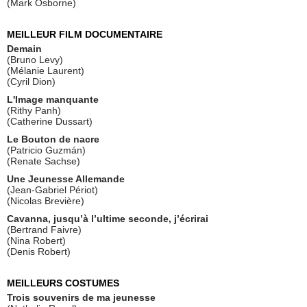
(Mark Osborne)
MEILLEUR FILM DOCUMENTAIRE
Demain
(Bruno Levy)
(Mélanie Laurent)
(Cyril Dion)
L'Image manquante
(Rithy Panh)
(Catherine Dussart)
Le Bouton de nacre
(Patricio Guzmán)
(Renate Sachse)
Une Jeunesse Allemande
(Jean-Gabriel Périot)
(Nicolas Brevière)
Cavanna, jusqu’à l’ultime seconde, j’écrirai
(Bertrand Faivre)
(Nina Robert)
(Denis Robert)
MEILLEURS COSTUMES
Trois souvenirs de ma jeunesse