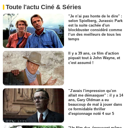
Toute l'actu Ciné & Séries
"Je n’ai pas honte de le dire" :
selon Spielberg, Jurassic Park
est la suite cachée d'un
blockbuster considéré comme
l’un des meilleurs de tous les
temps
Il y a 39 ans, ce film d'action
piquait tout à John Wayne, et
c'est assumé !
"J'avais l'impression qu'on
allait me démasquer" : il y a 14
ans, Gary Oldman a eu
beaucoup de mal à jouer dans
ce formidable thriller
d'espionnage noté 4 sur 5
"Un film dur, éprouvant même.