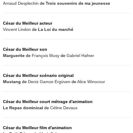
Arnaud Desplechin
de
Trois souvenirs de ma jeunesse
César du Meilleur acteur
Vincent Lindon
de
La Loi du marché
César du Meilleur son
Marguerite
de
François Musy
de
Gabriel Hafner
César du Meilleur scénario original
Mustang
de
Deniz Gamze Ergüven
de
Alice Winocour
César du Meilleur court métrage d'animation
Le Repas dominical
de
Céline Devaux
César du Meilleur film d'animation