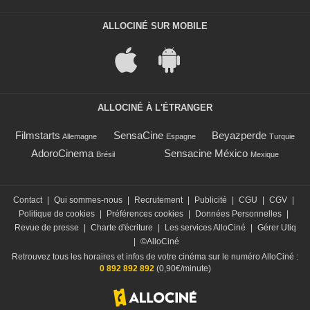
ALLOCINÉ SUR MOBILE
ALLOCINÉ À L'ÉTRANGER
Filmstarts
SensaCine
Beyazperde
Allemagne
Espagne
Turquie
AdoroCinema
Sensacine México
Brésil
Mexique
Contact
|
Qui sommes-nous
|
Recrutement
|
Publicité
|
CGU
|
CGV
|
Politique de cookies
|
Préférences cookies
|
Données Personnelles
|
Revue de presse
|
Charte d'écriture
|
Les services AlloCiné
|
Gérer Utiq
|
©AlloCiné
Retrouvez tous les horaires et infos de votre cinéma sur le numéro AlloCiné :
0 892 892 892
(0,90€/minute)