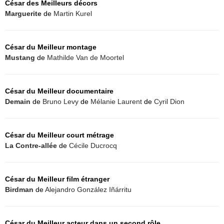
César des Meilleurs décors
Marguerite
de
Martin Kurel
César du Meilleur montage
Mustang
de
Mathilde Van de Moortel
César du Meilleur documentaire
Demain
de
Bruno Levy
de
Mélanie Laurent
de
Cyril Dion
César du Meilleur court métrage
La Contre-allée
de
Cécile Ducrocq
César du Meilleur film étranger
Birdman
de
Alejandro González Iñárritu
César du Meilleur acteur dans un second rôle