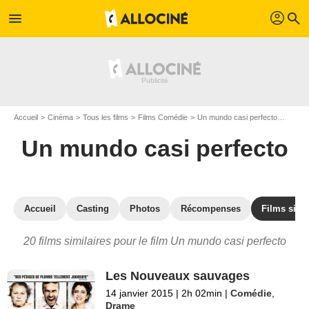
profil
menu
search
Accueil
Cinéma
Tous les films
Films Comédie
Un mundo casi perfecto
Les fi
Un mundo casi perfecto
Accueil
Casting
Photos
Récompenses
Films simil
20 films similaires pour le film Un mundo casi perfecto
Les Nouveaux sauvages
14 janvier 2015
|
2h 02min
|
Comédie
,
Drame