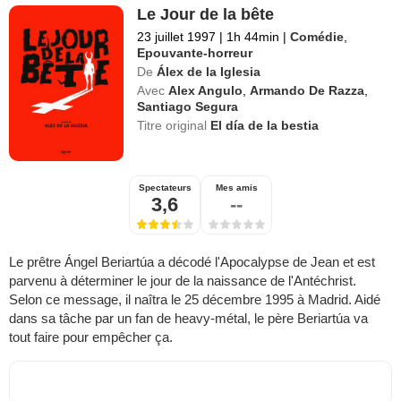
Le Jour de la bête
23 juillet 1997
|
1h 44min
|
Comédie
,
Epouvante-horreur
De
Álex de la Iglesia
Avec
Alex Angulo
,
Armando De Razza
,
Santiago Segura
Titre original
El día de la bestia
Spectateurs
Mes amis
3,6
--
Le prêtre Ángel Beriartúa a décodé l'Apocalypse de Jean et est
parvenu à déterminer le jour de la naissance de l'Antéchrist.
Selon ce message, il naîtra le 25 décembre 1995 à Madrid. Aidé
dans sa tâche par un fan de heavy-métal, le père Beriartúa va
tout faire pour empêcher ça.