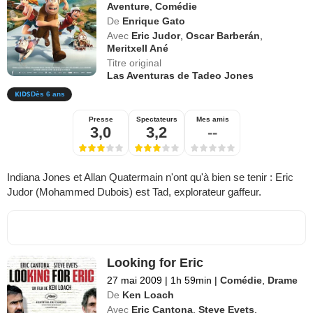
Aventure
,
Comédie
De
Enrique Gato
Avec
Eric Judor
,
Oscar Barberán
,
Meritxell Ané
Titre original
Las Aventuras de Tadeo Jones
Dès 6 ans
Presse
Spectateurs
Mes amis
3,0
3,2
--
Indiana Jones et Allan Quatermain n'ont qu'à bien se tenir : Eric
Judor (Mohammed Dubois) est Tad, explorateur gaffeur.
Looking for Eric
27 mai 2009
|
1h 59min
|
Comédie
,
Drame
De
Ken Loach
Avec
Eric Cantona
,
Steve Evets
,