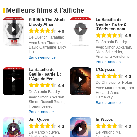
Meilleurs films à l'affiche
Kill Bill: The Whole
La Bataille de
Bloody Affair
Gaulle - Partie 2 :
J’écris ton nom
4,6
4,5
De Quentin Tarantino
De Antonin Baudry
Avec Uma Thurman,
David Carradine, Lucy
Avec Simon Abkarian,
Liu
Niels Schneider,
Anamaria Vartolomei
Bande-annonce
Bande-annonce
La Bataille de
L'Odyssée
Gaulle - partie 1 :
4,3
L'Âge de Fer
De Christopher Nolan
4,4
Avec Matt Damon, Tom
De Antonin Baudry
Holland, Anne
Avec Simon Abkarian,
Hathaway
Simon Russell Beale,
Bande-annonce
Florian Lesieur
Bande-annonce
Jim Queen
In Waves
4,3
4,2
De Marco Nguyen,
De Phuong Mai
Nicolas Athane
Nguyen