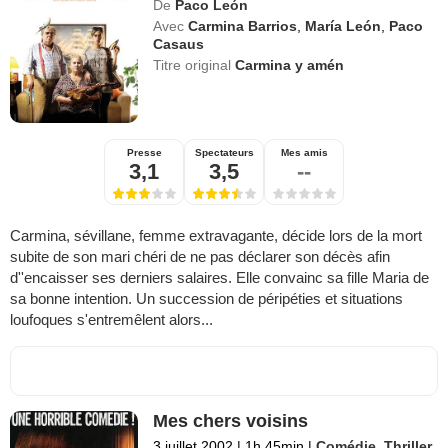
De
Paco León
Avec
Carmina Barrios
,
María León
,
Paco
Casaus
Titre original
Carmina y amén
Presse
Spectateurs
Mes amis
3,1
3,5
--
Carmina, sévillane, femme extravagante, décide lors de la mort
subite de son mari chéri de ne pas déclarer son décès afin
d''encaisser ses derniers salaires. Elle convainc sa fille Maria de
sa bonne intention. Un succession de péripéties et situations
loufoques s'entremêlent alors...
Mes chers voisins
3 juillet 2002
|
1h 45min
|
Comédie
,
Thriller