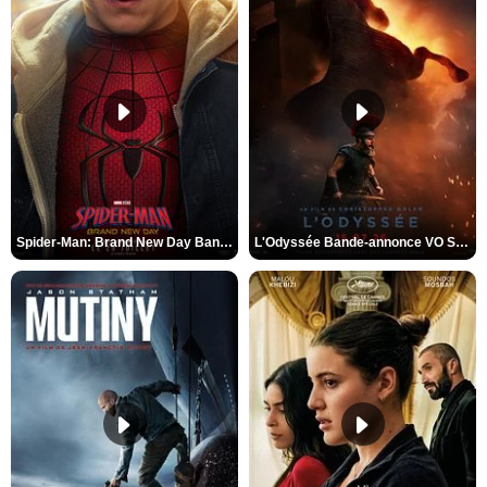
Spider-Man: Brand New Day Bande-annonce VO STFR
L'Odyssée Bande-annonce VO STFR