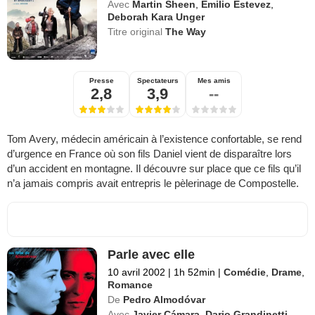
Avec
Martin Sheen
,
Emilio Estevez
,
Deborah Kara Unger
Titre original
The Way
Presse
Spectateurs
Mes amis
2,8
3,9
--
Tom Avery, médecin américain à l’existence confortable, se rend
d’urgence en France où son fils Daniel vient de disparaître lors
d’un accident en montagne. Il découvre sur place que ce fils qu’il
n’a jamais compris avait entrepris le pèlerinage de Compostelle.
Parle avec elle
10 avril 2002
|
1h 52min
|
Comédie
,
Drame
,
Romance
De
Pedro Almodóvar
Avec
Javier Cámara
,
Dario Grandinetti
,