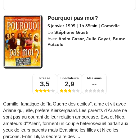
Pourquoi pas moi?
6 janvier 1999
|
1h 35min
|
Comédie
De
Stéphane Giusti
Avec
Amira Casar
,
Julie Gayet
,
Bruno
Putzulu
Presse
Spectateurs
Mes amis
3,5
2,9
--
Camille, fanatique de "la Guerre des etoiles", aime et vit avec
Ariane qui, elle, prefere Kierkergaard. Les parents d'Ariane ne
sont pas au courant de leur relation amoureuse. Eva et Nico,
amateurs d'"Alien", forment un couple heterosexuel parfait aux
yeux de leurs parents mais Eva aime les filles et Nico les
garcons. Enfin Lili, la secreraire des ...