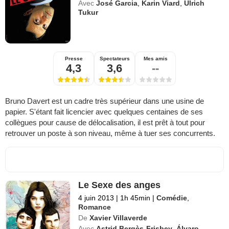
Avec
José Garcia
,
Karin Viard
,
Ulrich
Tukur
Presse
Spectateurs
Mes amis
4,3
3,6
--
Bruno Davert est un cadre très supérieur dans une usine de
papier. S'étant fait licencier avec quelques centaines de ses
collègues pour cause de délocalisation, il est prêt à tout pour
retrouver un poste à son niveau, même à tuer ses concurrents.
Le Sexe des anges
4 juin 2013
|
1h 45min
|
Comédie
,
Romance
De
Xavier Villaverde
Avec
Astrid Bergès-Frisbey
,
Álvaro