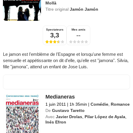
Mollà
Titre original
Jamón Jamón
Spectateurs
Mes amis
3,3
--
Le jamon est l'emblème de l'Espagne et lorsqu'une femme est
sensuelle et appétissante on dit d'elle, qu'elle est "jamona". Silvia,
fille "jamona", attend un enfant de Jose Luis.
Medianeras
1 juin 2011
|
1h 35min
|
Comédie
,
Romance
De
Gustavo Taretto
Avec
Javier Drolas
,
Pilar López de Ayala
,
Inés Efron