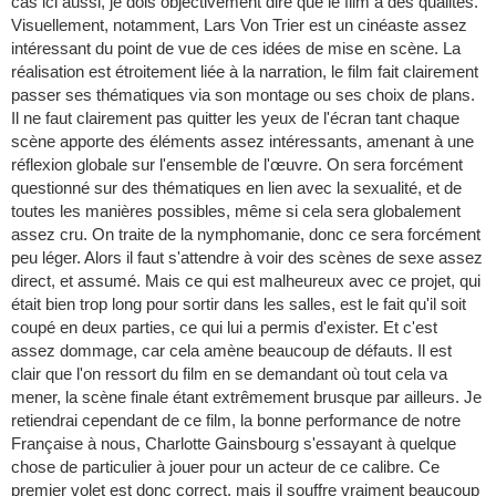
cas ici aussi, je dois objectivement dire que le film a des qualités.
Visuellement, notamment, Lars Von Trier est un cinéaste assez
intéressant du point de vue de ces idées de mise en scène. La
réalisation est étroitement liée à la narration, le film fait clairement
passer ses thématiques via son montage ou ses choix de plans.
Il ne faut clairement pas quitter les yeux de l'écran tant chaque
scène apporte des éléments assez intéressants, amenant à une
réflexion globale sur l'ensemble de l'œuvre. On sera forcément
questionné sur des thématiques en lien avec la sexualité, et de
toutes les manières possibles, même si cela sera globalement
assez cru. On traite de la nymphomanie, donc ce sera forcément
peu léger. Alors il faut s'attendre à voir des scènes de sexe assez
direct, et assumé. Mais ce qui est malheureux avec ce projet, qui
était bien trop long pour sortir dans les salles, est le fait qu'il soit
coupé en deux parties, ce qui lui a permis d'exister. Et c'est
assez dommage, car cela amène beaucoup de défauts. Il est
clair que l'on ressort du film en se demandant où tout cela va
mener, la scène finale étant extrêmement brusque par ailleurs. Je
retiendrai cependant de ce film, la bonne performance de notre
Française à nous, Charlotte Gainsbourg s'essayant à quelque
chose de particulier à jouer pour un acteur de ce calibre. Ce
premier volet est donc correct, mais il souffre vraiment beaucoup