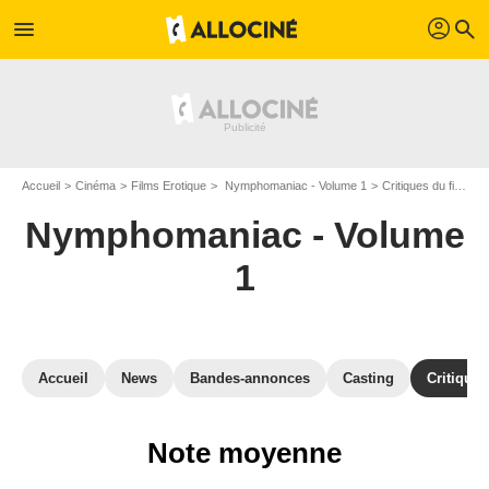
profil
menu
search
Accueil
Cinéma
Films Erotique
Nymphomaniac - Volume 1
Critiques du film Nymphomaniac - Volume 1
Nymphomaniac - Volume
1
Accueil
News
Bandes-annonces
Casting
Critiques
Note moyenne