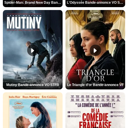
Spider-Man: Brand New Day Bande-annonce VO STFR
L'Odyssée Bande-annonce VO STFR
Mutiny Bande-annonce VO STFR
Le Triangle d'or Bande-annonce VF