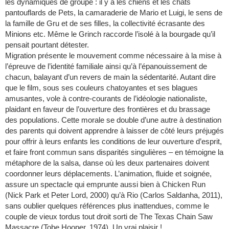
les dynamiques de groupe : il y a les chiens et les chats
pantouflards de Pets, la camaraderie de Mario et Luigi, le sens de
la famille de Gru et de ses filles, la collectivité écrasante des
Minions etc. Même le Grinch raccorde l’isolé à la bourgade qu’il
pensait pourtant détester.
Migration présente le mouvement comme nécessaire à la mise à
l’épreuve de l’identité familiale ainsi qu’à l’épanouissement de
chacun, balayant d’un revers de main la sédentarité. Autant dire
que le film, sous ses couleurs chatoyantes et ses blagues
amusantes, vole à contre-courants de l’idéologie nationaliste,
plaidant en faveur de l’ouverture des frontières et du brassage
des populations. Cette morale se double d’une autre à destination
des parents qui doivent apprendre à laisser de côté leurs préjugés
pour offrir à leurs enfants les conditions de leur ouverture d’esprit,
et faire front commun sans disparités singulières – en témoigne la
métaphore de la salsa, danse où les deux partenaires doivent
coordonner leurs déplacements. L’animation, fluide et soignée,
assure un spectacle qui emprunte aussi bien à Chicken Run
(Nick Park et Peter Lord, 2000) qu’à Rio (Carlos Saldanha, 2011),
sans oublier quelques références plus inattendues, comme le
couple de vieux tordus tout droit sorti de The Texas Chain Saw
Massacre (Tobe Hooper, 1974). Un vrai plaisir !