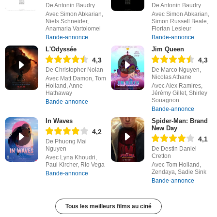
De Antonin Baudry
De Antonin Baudry
Avec Simon Abkarian,
Avec Simon Abkarian,
Niels Schneider,
Simon Russell Beale,
Anamaria Vartolomei
Florian Lesieur
Bande-annonce
Bande-annonce
L'Odyssée
Jim Queen
4,3
4,3
De Christopher Nolan
De Marco Nguyen,
Nicolas Athane
Avec Matt Damon, Tom
Holland, Anne
Avec Alex Ramires,
Hathaway
Jérémy Gillet, Shirley
Souagnon
Bande-annonce
Bande-annonce
In Waves
Spider-Man: Brand
New Day
4,2
4,1
De Phuong Mai
Nguyen
De Destin Daniel
Cretton
Avec Lyna Khoudri,
Paul Kircher, Rio Vega
Avec Tom Holland,
Zendaya, Sadie Sink
Bande-annonce
Bande-annonce
Tous les meilleurs films au ciné