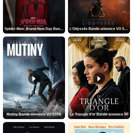
Spider-Man: Brand New Day Bande-annonce VO STFR
L'Odyssée Bande-annonce VO STFR
Mutiny Bande-annonce VO STFR
Le Triangle d'or Bande-annonce VF