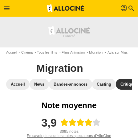
profil
menu
search
Accueil
Cinéma
Tous les films
Films Animation
Migration
Avis sur Migration
Migration
Accueil
News
Bandes-annonces
Casting
Critiques
Note moyenne
3,9
3095 notes
En savoir plus sur les notes spectateurs d'AlloCiné