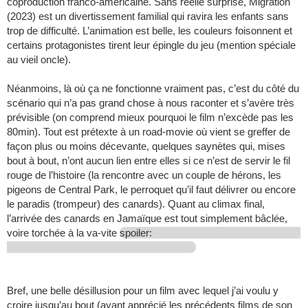
coproduction franco-américaine. Sans réelle surprise, Migration
(2023) est un divertissement familial qui ravira les enfants sans
trop de difficulté. L’animation est belle, les couleurs foisonnent et
certains protagonistes tirent leur épingle du jeu (mention spéciale
au vieil oncle).
Néanmoins, là où ça ne fonctionne vraiment pas, c’est du côté du
scénario qui n’a pas grand chose à nous raconter et s’avère très
prévisible (on comprend mieux pourquoi le film n’excède pas les
80min). Tout est prétexte à un road-movie où vient se greffer de
façon plus ou moins décevante, quelques saynètes qui, mises
bout à bout, n’ont aucun lien entre elles si ce n’est de servir le fil
rouge de l’histoire (la rencontre avec un couple de hérons, les
pigeons de Central Park, le perroquet qu’il faut délivrer ou encore
le paradis (trompeur) des canards). Quant au climax final,
l’arrivée des canards en Jamaïque est tout simplement bâclée,
voire torchée à la va-vite
spoiler:
Bref, une belle désillusion pour un film avec lequel j’ai voulu y
croire jusqu’au bout (ayant apprécié les précédents films de son