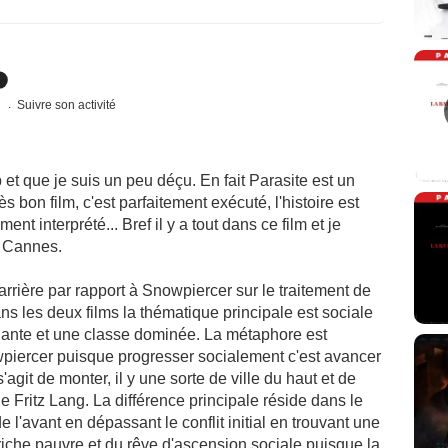
s
Suivre son activité
p et que je suis un peu déçu. En fait Parasite est un
 bon film, c'est parfaitement exécuté, l'histoire est
ent interprété... Bref il y a tout dans ce film et je
à Cannes.
arrière par rapport à Snowpiercer sur le traitement de
ans les deux films la thématique principale est sociale
inante et une classe dominée. La métaphore est
iercer puisque progresser socialement c'est avancer
s'agit de monter, il y une sorte de ville du haut et de
 Fritz Lang. La différence principale réside dans le
 l'avant en dépassant le conflit initial en trouvant une
 riche pauvre et du rêve d'ascension sociale puisque la