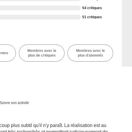
54 critiques
51 critiques
Membres avec le
Membres avec le
entes
plus de critiques
plus d'abonnés
Suivre son activité
oup plus subtil qu'il n'y paraît. La réalisation est au
ont très recherchés et permettent judicieusement de