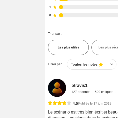
1
0
Trier par :
Les plus utiles
Les plus réc
Filtrer par :
Toutes les notes
btravis1
127 abonnés
529 critiques
4,0
Publiée le 17 juin 2019
Le scénario est très bien écrit et beauc
diapason. Les plans dans la maison s