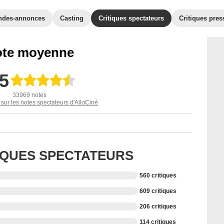
ndes-annonces
Casting
Critiques spectateurs
Critiques pres
te moyenne
,5
33969 notes
 sur les notes spectateurs d'AlloCiné
TIQUES SPECTATEURS
560 critiques
609 critiques
206 critiques
114 critiques