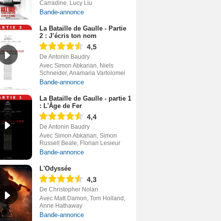
Carradine, Lucy Liu
Bande-annonce
La Bataille de Gaulle - Partie
2 : J’écris ton nom
4,5
De Antonin Baudry
Avec Simon Abkarian, Niels
Schneider, Anamaria Vartolomei
Bande-annonce
La Bataille de Gaulle - partie 1
: L'Âge de Fer
4,4
De Antonin Baudry
Avec Simon Abkarian, Simon
Russell Beale, Florian Lesieur
Bande-annonce
L'Odyssée
4,3
De Christopher Nolan
Avec Matt Damon, Tom Holland,
Anne Hathaway
Bande-annonce