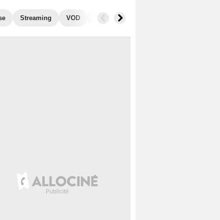
se
Streaming
VOD
Photos
Blu-Ray, DVD
Musique