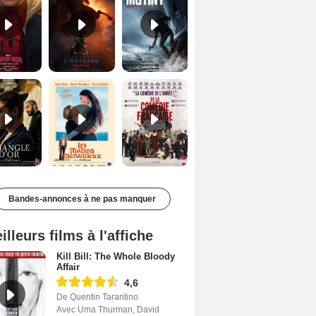
Le Triangle d'or Bande-annonce VF
Les Matins merveilleux Bande-annonce VF
De la Comédie-Française Teaser VF
Bandes-annonces à ne pas manquer
illeurs films à l'affiche
Kill Bill: The Whole Bloody
Affair
4,6
De Quentin Tarantino
Avec Uma Thurman, David