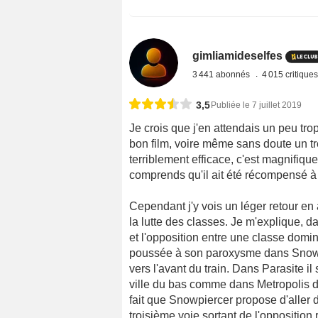
gimliamideselfes
3 441 abonnés
4 015 critique
3,5
Publiée le 7 juillet 2019
Je crois que j'en attendais un peu tro
bon film, voire même sans doute un très
terriblement efficace, c'est magnifiquem
comprends qu'il ait été récompensé 
Cependant j'y vois un léger retour en 
la lutte des classes. Je m'explique, d
et l'opposition entre une classe dom
poussée à son paroxysme dans Snowp
vers l'avant du train. Dans Parasite il 
ville du bas comme dans Metropolis de
fait que Snowpiercer propose d'aller de
troisième voie sortant de l'opposition