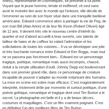
Wiest), représentante en cosmétiques, se présente à sa porte.
Voyant que le jeune homme, timide et inoffensif, vit seul sans
avoir le moindre lien avec le monde qui l'entoure, elle décide de
l'emmener au sein de son foyer situé dans une tranquille banlieue
américaine. Edward commence alors à partager la vie de Peg, de
son mari Bill (Alan Arkin) et de leur fils Kevin (Robert Oliveri) âgé
de 12 ans. Il devient très vite le nouveau centre d'intérêt du
quartier et est d'abord accueilli à bras ouverts, ses talents de
tailleur de haies et de coiffeur lui valant l'admiration et les
sollicitations de toutes les voisines... Il va se développer une jolie
et très touchante romance entre Edward et Kim Boggs, mais tout
ne se passera pas forcément bien... Edward est un personnage
tragique, poétique, romantique mais aussi incompris, chassé,
réduit a la simple utilisation d'outil. Johnny Depp est bouleversant
dans son premier grand rôle, dans ce personnage de créature
incapable de pouvoir s'adapter au monde méprisant des humains.
La mise en scène est sobre mais efficace. C'est magistralement
interprété, tristement drôle par moments et surtout poétique, d'une
poésie gothique, romantique et tragique dont seul Tim Burton a le
secret. La photographie est belle et il y a de beaux décors,
costumes et maquillages. C'est un film vraiment poignant. C'est
en définitive l'un des meilleurs films de Tim Burton