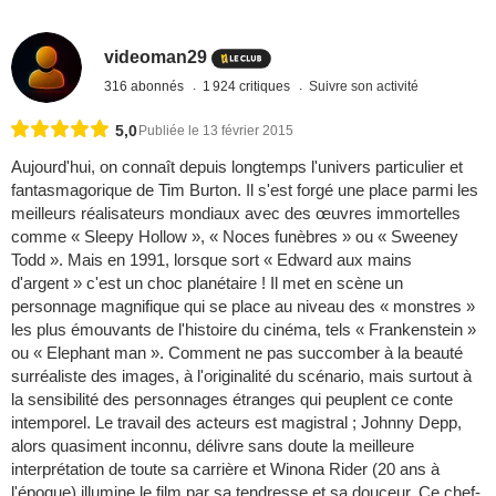
videoman29
316 abonnés
1 924 critiques
Suivre son activité
5,0
Publiée le 13 février 2015
Aujourd'hui, on connaît depuis longtemps l'univers particulier et
fantasmagorique de Tim Burton. Il s'est forgé une place parmi les
meilleurs réalisateurs mondiaux avec des œuvres immortelles
comme « Sleepy Hollow », « Noces funèbres » ou « Sweeney
Todd ». Mais en 1991, lorsque sort « Edward aux mains
d'argent » c'est un choc planétaire ! Il met en scène un
personnage magnifique qui se place au niveau des « monstres »
les plus émouvants de l'histoire du cinéma, tels « Frankenstein »
ou « Elephant man ». Comment ne pas succomber à la beauté
surréaliste des images, à l'originalité du scénario, mais surtout à
la sensibilité des personnages étranges qui peuplent ce conte
intemporel. Le travail des acteurs est magistral ; Johnny Depp,
alors quasiment inconnu, délivre sans doute la meilleure
interprétation de toute sa carrière et Winona Rider (20 ans à
l'époque) illumine le film par sa tendresse et sa douceur. Ce chef-