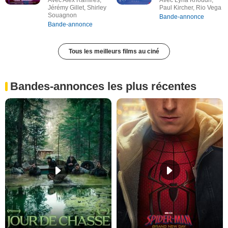
Avec Alex Ramires,
Avec Lyna Khoudri,
Jérémy Gillet, Shirley
Paul Kircher, Rio Vega
Souagnon
Bande-annonce
Bande-annonce
Tous les meilleurs films au ciné
Bandes-annonces les plus récentes