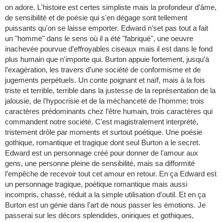
on adore. L'histoire est certes simpliste mais la profondeur d’âme,
de sensibilité et de poésie qui s'en dégage sont tellement
puissants qu'on se laisse emporter. Edward n'set pas tout a fait
un "homme" dans le sens où il a été "fabriqué", une oeuvre
inachevée pourvue d’effroyables ciseaux mais il est dans le fond
plus humain que n'importe qui. Burton appuie fortement, jusqu'à
l’exagération, les travers d'une société de conformisme et de
jugements perpétuels. Un conte poignant et naïf, mais à la fois
triste et terrible, terrible dans la justesse de la représentation de la
jalousie, de l'hypocrisie et de la méchanceté de l'homme; trois
caractères prédominants chez l’être humain, trois caractères qui
commandent notre société. C'est magistralement interprété,
tristement drôle par moments et surtout poétique. Une poésie
gothique, romantique et tragique dont seul Burton a le secret.
Edward est un personnage créé pour donner de l'amour aux
gens, une personne pleine de sensibilité, mais sa difformité
l’empêche de recevoir tout cet amour en retour. En ça Edward est
un personnage tragique, poétique romantique mais aussi
incompris, chassé, réduit a la simple utilisation d'outil. Et en ça
Burton est un génie dans l'art de nous passer les émotions. Je
passerai sur les décors splendides, oniriques et gothiques,