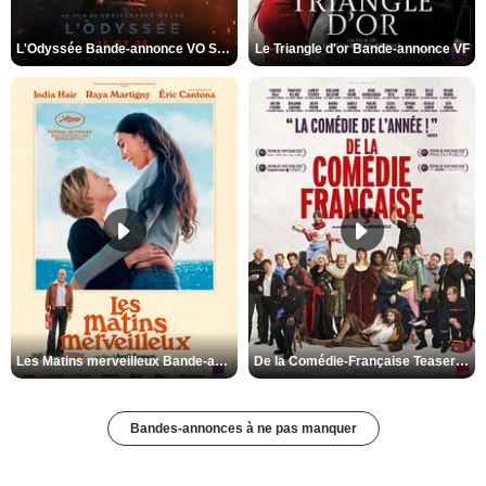
L'Odyssée Bande-annonce VO STFR
Le Triangle d'or Bande-annonce VF
Les Matins merveilleux Bande-annonce VF
De la Comédie-Française Teaser VF
Bandes-annonces à ne pas manquer