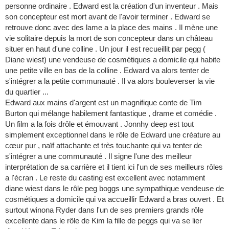
personne ordinaire . Edward est la création d'un inventeur . Mais
son concepteur est mort avant de l'avoir terminer . Edward se
retrouve donc avec des lame a la place des mains . Il mène une
vie solitaire depuis la mort de son concepteur dans un château
situer en haut d'une colline . Un jour il est recueillit par pegg (
Diane wiest) une vendeuse de cosmétiques a domicile qui habite
une petite ville en bas de la colline . Edward va alors tenter de
s'intégrer a la petite communauté . Il va alors bouleverser la vie
du quartier ...
Edward aux mains d'argent est un magnifique conte de Tim
Burton qui mélange habilement fantastique , drame et comédie .
Un film a la fois drôle et émouvant . Jonnhy deep est tout
simplement exceptionnel dans le rôle de Edward une créature au
cœur pur , naïf attachante et très touchante qui va tenter de
s'intégrer a une communauté . Il signe l'une des meilleur
interprétation de sa carrière et il tient ici l'un de ses meilleurs rôles
a l'écran . Le reste du casting est excellent avec notamment
diane wiest dans le rôle peg boggs une sympathique vendeuse de
cosmétiques a domicile qui va accueillir Edward a bras ouvert . Et
surtout winona Ryder dans l'un de ses premiers grands rôle
excellente dans le rôle de Kim la fille de peggs qui va se lier