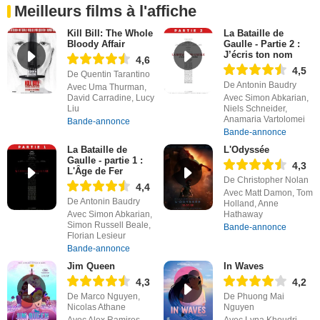
Meilleurs films à l'affiche
Kill Bill: The Whole
La Bataille de
Bloody Affair
Gaulle - Partie 2 :
J’écris ton nom
4,6
4,5
De Quentin Tarantino
De Antonin Baudry
Avec Uma Thurman,
David Carradine, Lucy
Avec Simon Abkarian,
Liu
Niels Schneider,
Anamaria Vartolomei
Bande-annonce
Bande-annonce
La Bataille de
L'Odyssée
Gaulle - partie 1 :
4,3
L'Âge de Fer
De Christopher Nolan
4,4
Avec Matt Damon, Tom
De Antonin Baudry
Holland, Anne
Avec Simon Abkarian,
Hathaway
Simon Russell Beale,
Bande-annonce
Florian Lesieur
Bande-annonce
Jim Queen
In Waves
4,3
4,2
De Marco Nguyen,
De Phuong Mai
Nicolas Athane
Nguyen