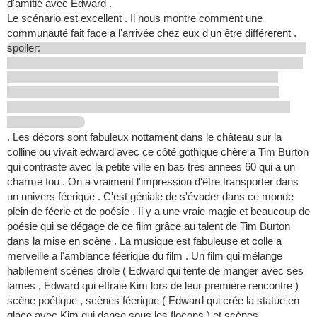
d'amitié avec Edward .
Le scénario est excellent . Il nous montre comment une
communauté fait face a l'arrivée chez eux d'un être différerent .
spoiler:
. Les décors sont fabuleux nottament dans le château sur la
colline ou vivait edward avec ce côté gothique chère a Tim Burton
qui contraste avec la petite ville en bas très annees 60 qui a un
charme fou . On a vraiment l'impression d'être transporter dans
un univers féerique . C'est géniale de s'évader dans ce monde
plein de féerie et de poésie . Il y a une vraie magie et beaucoup de
poésie qui se dégage de ce film grâce au talent de Tim Burton
dans la mise en scène . La musique est fabuleuse et colle a
merveille a l'ambiance féerique du film . Un film qui mélange
habilement scènes drôle ( Edward qui tente de manger avec ses
lames , Edward qui effraie Kim lors de leur première rencontre )
scène poétique , scènes féerique ( Edward qui crée la statue en
glace avec Kim qui danse sous les flocons ) et scènes