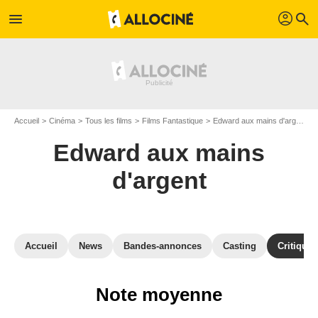
profil
menu
search
Accueil
Cinéma
Tous les films
Films Fantastique
Edward aux mains d'argent
Edward aux mains
d'argent
Accueil
News
Bandes-annonces
Casting
Critiques
Note moyenne