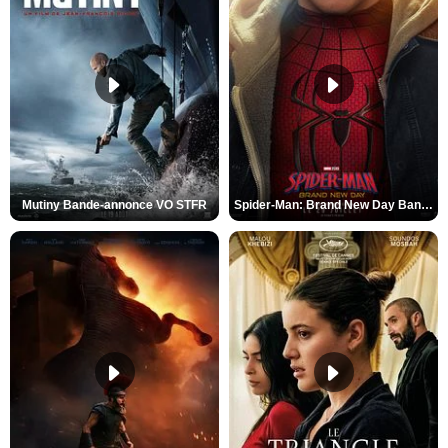
Mutiny Bande-annonce VO STFR
Spider-Man: Brand New Day Bande-annonce VO STFR