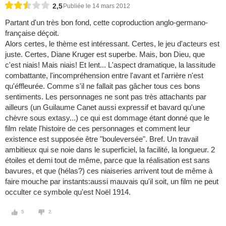
2,5
Publiée le 14 mars 2012
Partant d'un très bon fond, cette coproduction anglo-germano-
française déçoit.
Alors certes, le thème est intéressant. Certes, le jeu d'acteurs est
juste. Certes, Diane Kruger est superbe. Mais, bon Dieu, que
c'est niais! Mais niais! Et lent... L'aspect dramatique, la lassitude
combattante, l'incompréhension entre l'avant et l'arrière n'est
qu'éffleurée. Comme s'il ne fallait pas gâcher tous ces bons
sentiments. Les personnages ne sont pas très attachants par
ailleurs (un Guilaume Canet aussi expressif et bavard qu'une
chèvre sous extasy...) ce qui est dommage étant donné que le
film relate l'histoire de ces personnages et comment leur
existence est supposée être "bouleversée". Bref. Un travail
ambitieux qui se noie dans le superficiel, la facilité, la longueur. 2
étoiles et demi tout de même, parce que la réalisation est sans
bavures, et que (hélas?) ces niaiseries arrivent tout de même à
faire mouche par instants:aussi mauvais qu'il soit, un film ne peut
occulter ce symbole qu'est Noël 1914.
5
2