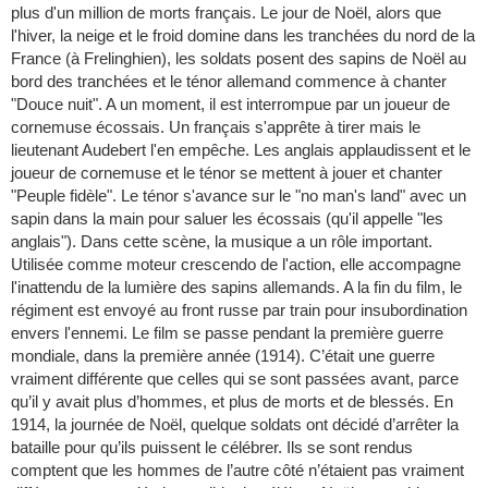
plus d'un million de morts français. Le jour de Noël, alors que
l'hiver, la neige et le froid domine dans les tranchées du nord de la
France (à Frelinghien), les soldats posent des sapins de Noël au
bord des tranchées et le ténor allemand commence à chanter
"Douce nuit". A un moment, il est interrompue par un joueur de
cornemuse écossais. Un français s'apprête à tirer mais le
lieutenant Audebert l'en empêche. Les anglais applaudissent et le
joueur de cornemuse et le ténor se mettent à jouer et chanter
"Peuple fidèle". Le ténor s'avance sur le "no man's land" avec un
sapin dans la main pour saluer les écossais (qu'il appelle "les
anglais"). Dans cette scène, la musique a un rôle important.
Utilisée comme moteur crescendo de l'action, elle accompagne
l'inattendu de la lumière des sapins allemands. A la fin du film, le
régiment est envoyé au front russe par train pour insubordination
envers l'ennemi. Le film se passe pendant la première guerre
mondiale, dans la première année (1914). C’était une guerre
vraiment différente que celles qui se sont passées avant, parce
qu’il y avait plus d’hommes, et plus de morts et de blessés. En
1914, la journée de Noël, quelque soldats ont décidé d’arrêter la
bataille pour qu’ils puissent le célébrer. Ils se sont rendus
comptent que les hommes de l’autre côté n’étaient pas vraiment