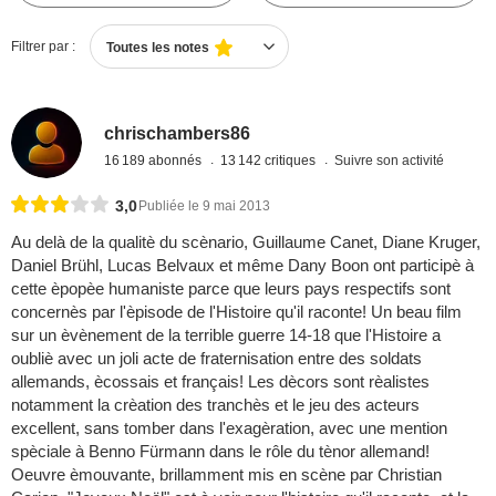
Filtrer par :
Toutes les notes
chrischambers86
16 189 abonnés
13 142 critiques
Suivre son activité
3,0
Publiée le 9 mai 2013
Au delà de la qualitè du scènario, Guillaume Canet, Diane Kruger,
Daniel Brühl, Lucas Belvaux et même Dany Boon ont participè à
cette èpopèe humaniste parce que leurs pays respectifs sont
concernès par l'èpisode de l'Histoire qu'il raconte! Un beau film
sur un èvènement de la terrible guerre 14-18 que l'Histoire a
oubliè avec un joli acte de fraternisation entre des soldats
allemands, ècossais et français! Les dècors sont rèalistes
notamment la crèation des tranchès et le jeu des acteurs
excellent, sans tomber dans l'exagèration, avec une mention
spèciale à Benno Fürmann dans le rôle du tènor allemand!
Oeuvre èmouvante, brillamment mis en scène par Christian