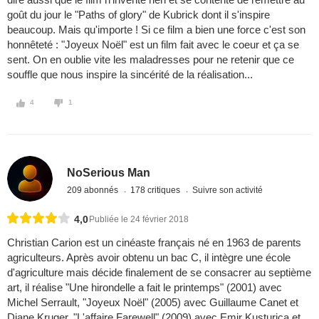
goût du jour le "Paths of glory" de Kubrick dont il s'inspire
beaucoup. Mais qu'importe ! Si ce film a bien une force c'est son
honnêteté : "Joyeux Noël" est un film fait avec le coeur et ça se
sent. On en oublie vite les maladresses pour ne retenir que ce
souffle que nous inspire la sincérité de la réalisation...
4
1
NoSerious Man
209 abonnés
178 critiques
Suivre son activité
4,0
Publiée le 24 février 2018
Christian Carion est un cinéaste français né en 1963 de parents
agriculteurs. Après avoir obtenu un bac C, il intègre une école
d'agriculture mais décide finalement de se consacrer au septième
art, il réalise "Une hirondelle a fait le printemps" (2001) avec
Michel Serrault, "Joyeux Noël" (2005) avec Guillaume Canet et
Diane Kruger, "L'affaire Farewell" (2009) avec Emir Kusturica et