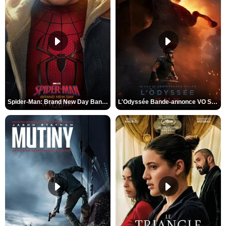
Spider-Man: Brand New Day Bande-annonce VO STFR
L'Odyssée Bande-annonce VO STFR