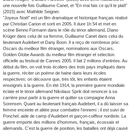
une nouvelle fois Guillaume Canet, et "En mai fais ce qu'il te plaît"
(2015) avec Mathilde Seigner.
"Joyeux Noël" est un film dramatique et historique français réalisé
par Christian Carion et sorti en 2005. Il dure 1h 54 et met en
scène Benno Fürmann dans le rôle du ténor allemand, Diano
Krüger dans celui de sa femme, Guillaume Canet dans celui du
lieutenant Audebert et Dany Boon. Il a reçu de nombreux prix:
Oscars du meilleur film étranger, nominations aux Oscars,
Golden Globe Awards du meilleur film étranger et sélection
officielle au festival de Cannes 2005. Il fait 2 millions d'entrées. Au
début du film, on voit trois écoliers des trois pays impliqués dans
la guerre, réciter un poème de haine dans leurs écoles
respectives: on découvre que, très tôt, les enfants étaient
enseignés à la guerre. En été 1914, la première guerre mondiale
éclate et le ténor allemand Nikolaus Sprik doit renoncer à sa
carrière pour partir à la guerre et quitter sa compagne Anna
Sorensen. Quant au lieutenant français Audebert, il a dû laisser sa
femme enceinte et alitée pour combattre l'ennemi ; il est suivi de
Ponchel, aide de camp d'Audebert et garçon-coiffeur nordiste. La
guerre emporte des millions d'hommes, français, écossais et
allemands. C'est la guerre de position, les batailles ont déjà causé