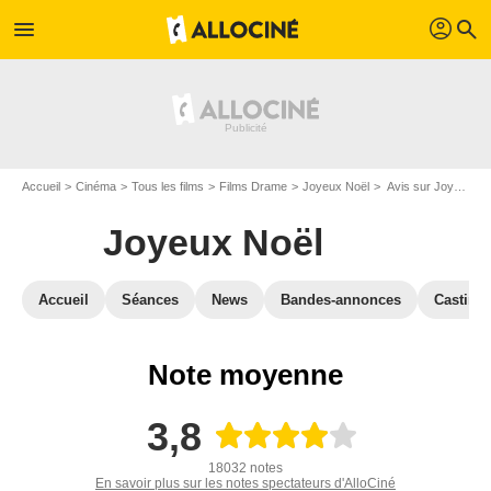
profil
menu
search
Accueil
Cinéma
Tous les films
Films Drame
Joyeux Noël
Avis sur Joyeux Noël
Joyeux Noël
Accueil
Séances
News
Bandes-annonces
Casting
Note moyenne
3,8
18032 notes
En savoir plus sur les notes spectateurs d'AlloCiné