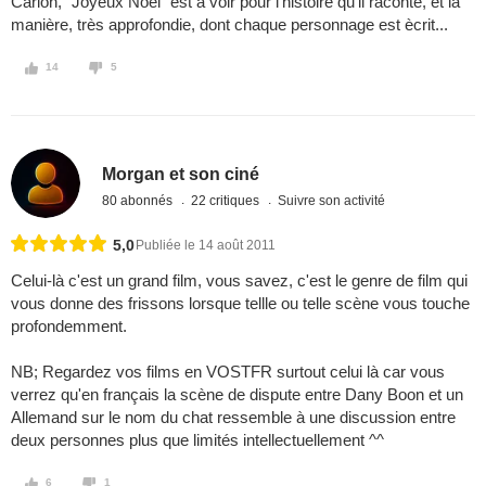
Carion, "Joyeux Noël" est à voir pour l'histoire qu'il raconte, et la
manière, très approfondie, dont chaque personnage est ècrit...
14
5
Morgan et son ciné
80 abonnés
22 critiques
Suivre son activité
5,0
Publiée le 14 août 2011
Celui-là c'est un grand film, vous savez, c'est le genre de film qui
vous donne des frissons lorsque tellle ou telle scène vous touche
profondemment.
NB; Regardez vos films en VOSTFR surtout celui là car vous
verrez qu'en français la scène de dispute entre Dany Boon et un
Allemand sur le nom du chat ressemble à une discussion entre
deux personnes plus que limités intellectuellement ^^
6
1