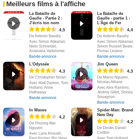
Meilleurs films à l'affiche
La Bataille de
La Bataille de
Gaulle - Partie 2 :
Gaulle - partie 1 :
J’écris ton nom
L'Âge de Fer
4,5
4,4
De Antonin Baudry
De Antonin Baudry
Avec Simon Abkarian,
Avec Simon Abkarian,
Niels Schneider,
Simon Russell Beale,
Anamaria Vartolomei
Florian Lesieur
Bande-annonce
Bande-annonce
L'Odyssée
Jim Queen
4,3
4,3
De Christopher Nolan
De Marco Nguyen,
Nicolas Athane
Avec Matt Damon, Tom
Holland, Anne
Avec Alex Ramires,
Hathaway
Jérémy Gillet, Shirley
Souagnon
Bande-annonce
Bande-annonce
In Waves
Spider-Man: Brand
New Day
4,2
4,2
De Phuong Mai
Nguyen
De Destin Daniel
Cretton
Avec Lyna Khoudri,
Paul Kircher, Rio Vega
Avec Tom Holland,