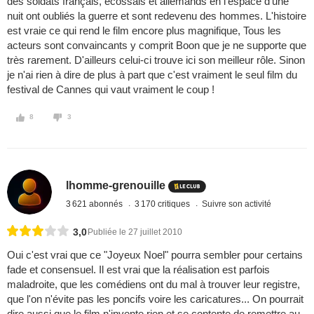
des soldats français, écossais et allemands en l'espace d'une
nuit ont oubliés la guerre et sont redevenu des hommes. L'histoire
est vraie ce qui rend le film encore plus magnifique, Tous les
acteurs sont convaincants y comprit Boon que je ne supporte que
très rarement. D'ailleurs celui-ci trouve ici son meilleur rôle. Sinon
je n'ai rien à dire de plus à part que c'est vraiment le seul film du
festival de Cannes qui vaut vraiment le coup !
8
3
lhomme-grenouille
3 621 abonnés
3 170 critiques
Suivre son activité
3,0
Publiée le 27 juillet 2010
Oui c'est vrai que ce "Joyeux Noel" pourra sembler pour certains
fade et consensuel. Il est vrai que la réalisation est parfois
maladroite, que les comédiens ont du mal à trouver leur registre,
que l'on n'évite pas les poncifs voire les caricatures... On pourrait
dire aussi que le film n'invente rien et se contente de remettre au